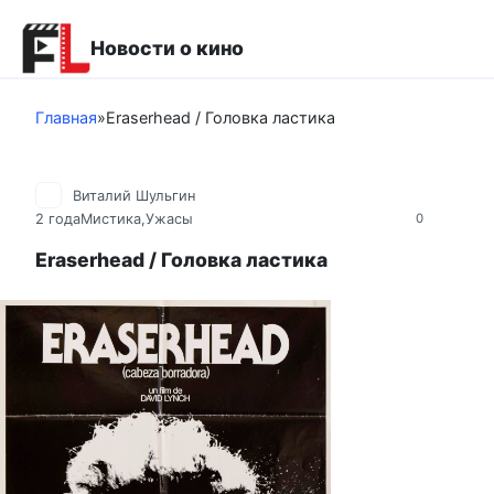
Перейти
к
Новости о кино
контенту
Главная
»
Eraserhead / Головка ластика
Виталий Шульгин
2 года
Мистика,Ужасы
0
Eraserhead / Головка ластика