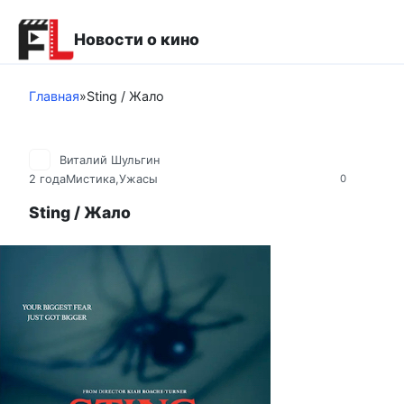
Перейти
к
Новости о кино
контенту
Главная
»
Sting / Жало
Виталий Шульгин
2 года
Мистика,Ужасы
0
Sting / Жало