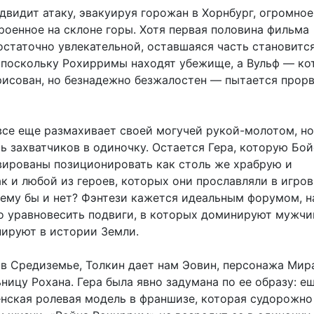
двидит атаку, эвакуируя горожан в Хорнбург, огромное
роенное на склоне горы. Хотя первая половина фильма
остаточно увлекательной, оставшаяся часть становитс
 поскольку Рохирримы находят убежище, а Вульф — к
арисован, но безнадежно безжалостен — пытается прор
все еще размахивает своей могучей рукой-молотом, но
ь захватчиков в одиночку. Остается Гера, которую Бой
ированы позиционировать как столь же храбрую и
к и любой из героев, которых они прославляли в игро
чему бы и нет? Фэнтези кажется идеальным форумом, н
 уравновесить подвиги, в которых доминируют мужчи
ируют в истории Земли.
 в Средиземье, Толкин дает нам Эовин, персонажа Ми
ницу Рохана. Гера была явно задумана по ее образу: е
нская ролевая модель в франшизе, которая судорожно