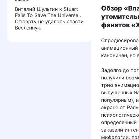
Обзор «Вла
Виталий Шульгин
к
Stuart
Fails To Save The Universe .
утомитель
Стюарту не удалось спасти
фанатов «
Вселенную
Спродюсирован
анимационный 
каноничен, но 
Задолго до тог
получили возмо
трио анимацио
выпущенных Ra
популярным), 
экране от Рал
психологическо
определенный 
заказали инте
мифологии, по