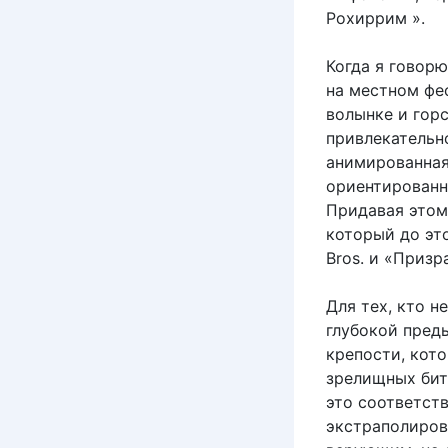
Рохиррим ».
Когда я говорю
на местном фе
волынке и гор
привлекательн
анимированная,
ориентированн
Придавая этом
который до эт
Bros. и «Призр
Для тех, кто 
глубокой пред
крепости, кот
зрелищных битв
это соответств
экстраполиров