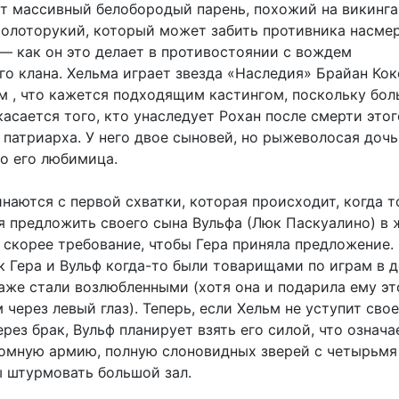
т массивный белобородый парень, похожий на викинга
олоторукий, который может забить противника насме
— как он это делает в противостоянии с вождем
о клана. Хельма играет звезда «Наследия» Брайан Кок
м , что кажется подходящим кастингом, поскольку бо
асается того, кто унаследует Рохан после смерти этог
патриарха. У него двое сыновей, но рыжеволосая дочь
но его любимица.
наются с первой схватки, которая происходит, когда 
я предложить своего сына Вульфа (Люк Паскуалино) в
, скорее требование, чтобы Гера приняла предложение.
к Гера и Вульф когда-то были товарищами по играм в 
даже стали возлюбленными (хотя она и подарила ему эт
через левый глаз). Теперь, если Хельм не уступит свое
рез брак, Вульф планирует взять его силой, что означа
ромную армию, полную слоновидных зверей с четырьмя
ы штурмовать большой зал.