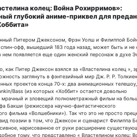
стелина колец: Война Рохирримов»:
ный глубокий аниме-приквел для преда
Хоббита»
ный Питером Джексоном, Фрэн Уолш и Филиппой Бойе
спин-офф, вышедший 183 года назад, может быть и не
в нем появляется еще один женский персонаж в духе Э
о, как Питер Джексон взялся за «Властелина колец », 
жность заглянуть в фэнтезийный мир Дж. Р. Р. Толкиен
нных проектов конца 70-х: два анимационных телешоу,
nkin/Bass (из которых «Хоббит» остается довольно
и мрачный и зловещий полнометражный фильм на бол
ьфа Бакши (режиссера научно-фантастического
го фильма «Волшебники»). Так что это не просто преце
вид поэзии в том, что Джексон и сценарист Филиппа Б
нсивное, нарисованное от руки расширение существую
добное тому, что представлено « Властелином колец: В