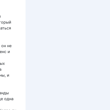
я
оторый
ваться
 он не
енс и
вых
а
ны, и
ранды
ще одна