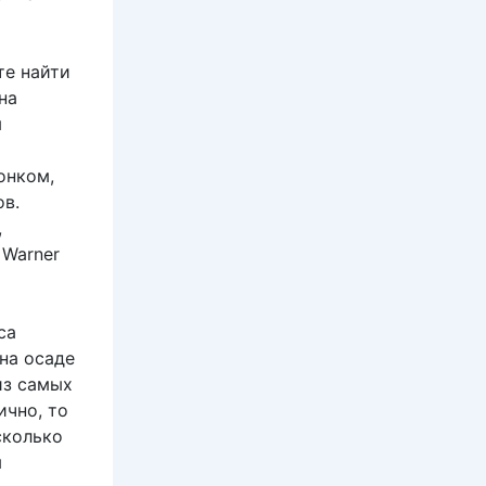
те найти
на
я
онком,
ов.
,
 Warner
са
на осаде
из самых
ично, то
сколько
я