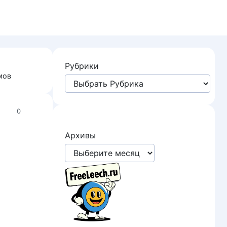
Рубрики
имов
0
Архивы