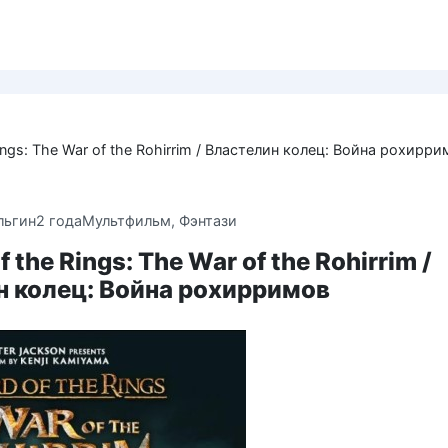
Rings: The War of the Rohirrim / Властелин колец: Война рохирр
льгин
2 года
Мультфильм
,
Фэнтази
f the Rings: The War of the Rohirrim /
н колец: Война рохирримов