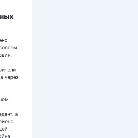
нных
нс,
 совсем
овин.
зрители
а через
ьшом
дент, а
ойенс
щей
ойна