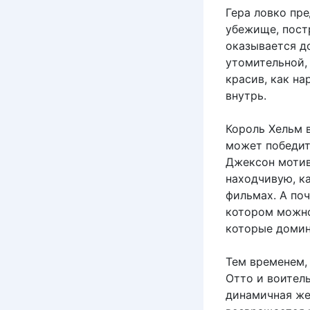
Гера ловко пре
убежище, пост
оказывается д
утомительной,
красив, как н
внутрь.
Король Хельм 
может победит
Джексон мотив
находчивую, ка
фильмах. А по
котором можно
которые домин
Тем временем,
Отто и воитель
динамичная же