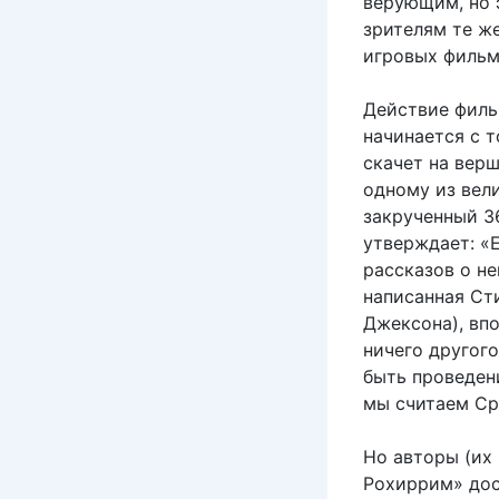
верующим, но 
зрителям те ж
игровых фильм
Действие филь
начинается с 
скачет на верш
одному из вели
закрученный 3
утверждает: «
рассказов о не
написанная Ст
Джексона), впо
ничего другог
быть проведен
мы считаем Ср
Но авторы (их 
Рохиррим» дос