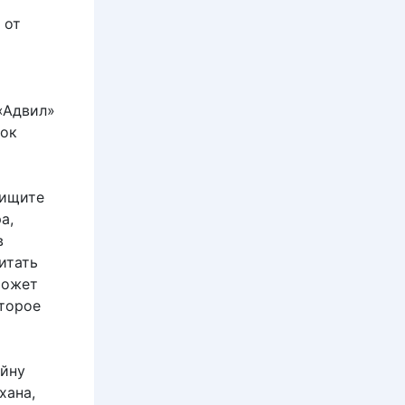
 от
«Адвил»
рок
 ищите
а,
в
итать
может
оторое
ойну
хана,