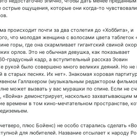
это недостаточно эпично, чтобы дать менее преданным
е острые ощущения, которые они когда-то чувствовали
ов.
ма происходит почти за два столетия до «Хоббита», и
того, что молодая женщина с волосами цвета таблеток 
ине горы, где она скармливает гигантский свиной око
ких орлов. Это не обычная девушка, как показывает
60-градусный кадр, а вступительный рассказ Эовин
Ее рукой было совершено много великих деяний. Но не
й в старых песнях. Их нет». Знакомая хоровая партитур
ивеном Галлахером (музыкальным редактором фильмо
лне может вызвать у вас мурашки по спине. Если не сч
о, «Война» демонстрирует, насколько захватывающим 
ие времени в том кино-мечтательном пространстве, к
едиземьем.
четверо, плюс Бойенс) не особо старались сделать «В
тупной для любителей. Название отсылает к народу Ро