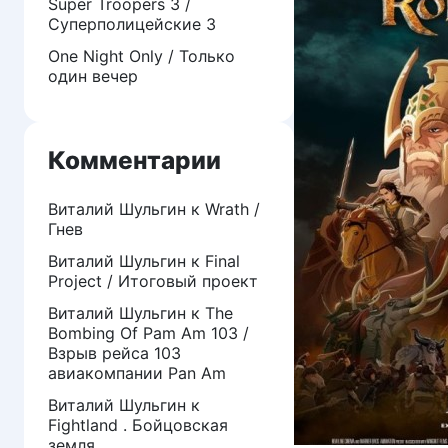
Super Troopers 3 /
Суперполицейские 3
One Night Only / Только
один вечер
Комментарии
Виталий Шульгин
к
Wrath /
Гнев
Виталий Шульгин
к
Final
Project / Итоговый проект
Виталий Шульгин
к
The
Bombing Of Pam Am 103 /
Взрыв рейса 103
авиакомпании Pan Am
Виталий Шульгин
к
Fightland . Бойцовская
земля