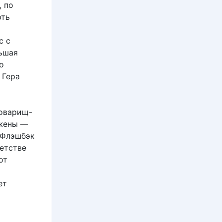
, по
рть
с с
льшая
о
 Гера
товарищ-
 жены —
 Флэшбэк
детстве
от
ет