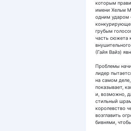
которым прави
имени Хельм М
одним ударом 
конкурирующег
грубым голосо
часть сюжета к
внушительного 
(Гайя Вайз) яв
Проблемы начи
лидер пытаетс
на самом деле
показывает, ка
и, возможно, 
стильный шрам 
королевство че
возглавить ог
бивнями, чтоб