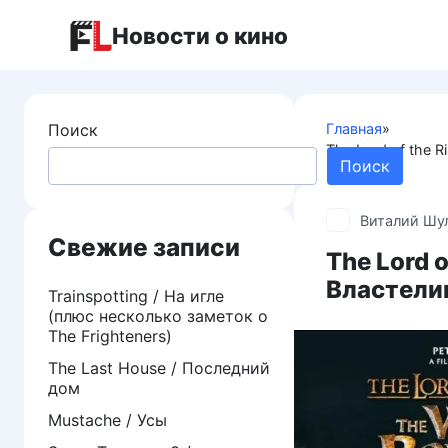
Перейти
Новости о кино
к
контенту
Поиск
Главная
»
The Lord of the 
Поиск
Виталий Шу
Свежие записи
The Lord o
Властели
Trainspotting / На игле
(плюс несколько заметок о
The Frighteners)
The Last House / Последний
дом
Mustache / Усы