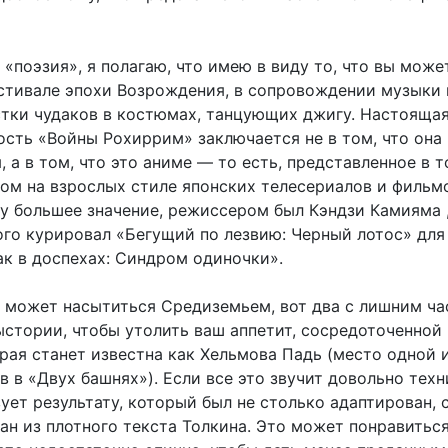
 «поэзия», я полагаю, что имею в виду то, что вы може
стивале эпохи Возрождения, в сопровождении музыки 
стки чудаков в костюмах, танцующих джигу. Настояща
ость «Войны Рохиррим» заключается не в том, что она
 а в том, что это аниме — то есть, представленное в т
ом на взрослых стиле японских телесериалов и фильм
у большее значение, режиссером был Кэндзи Камияма 
ого курировал «Бегущий по лезвию: Черный лотос» для
ак в доспехах: Синдром одиночки».
не может насытиться Средиземьем, вот два с лишним ча
ыстории, чтобы утолить ваш аппетит, сосредоточенной 
орая станет известна как Хельмова Падь (место одной 
 в «Двух башнях»). Если все это звучит довольно техн
ует результату, который был не столько адаптирован, 
ан из плотного текста Толкина. Это может понравитьс