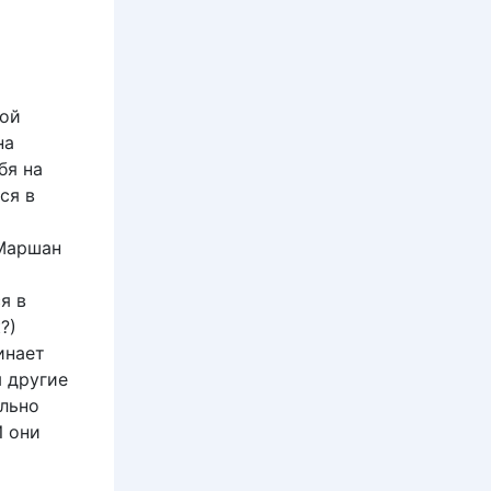
и
ной
на
бя на
ся в
 Маршан
я в
?)
инает
м другие
льно
И они