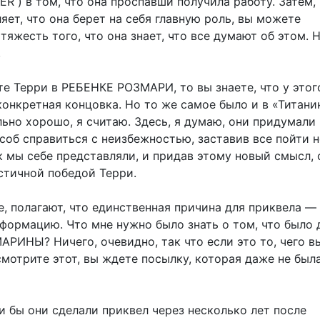
R ) в том, что она проспавши получила работу. Затем,
ет, что она берет на себя главную роль, вы можете
тяжесть того, что она знает, что все думают об этом. 
.
те Терри в РЕБЕНКЕ РОЗМАРИ, то вы знаете, что у этог
онкретная концовка. Но то же самое было и в «Титаник
ьно хорошо, я считаю. Здесь, я думаю, они придумали
соб справиться с неизбежностью, заставив все пойти н
к мы себе представляли, и придав этому новый смысл,
стичной победой Терри.
, полагают, что единственная причина для приквела —
формацию. Что мне нужно было знать о том, что было 
РИНЫ? Ничего, очевидно, так что если это то, чего в
смотрите этот, вы ждете посылку, которая даже не был
и бы они сделали приквел через несколько лет после