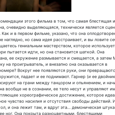
омендации этого фильма в том, что самая блестящая 
на, очевидно выделяющаяся, технически является сце
 Как и в первом фильме, указано, что она оплодотворе
е наглядно, но сама идея расстраивает, и вы ловите се
ищаетесь гениальным мастерством, которое использует
рри пытается идти, но она становится шаткой. Она
ана, ее окружение размывается и смещается, а затем
ку на проигрыватель, и внезапно она оказывается в
номере? Вокруг нее появляются руки, они превращаютс
кружится, падает и ее поднимают. Гарнер (и ее двойник
нсируют на грани между танцором и опьянением, и нач
она вообще не в сознании, ее тело несут и управляют и
атляющее хореографическое достижение, которое идеа
ное чувство насилия и отсутствия свободы действий. 
тол, и она лежит там, и вдруг эта… демоническая штука
 ее ног. Она покрыта разноцветными, блестящими