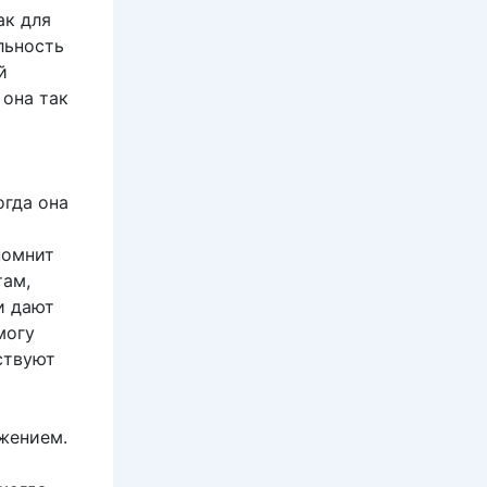
ак для
льность
й
 она так
огда она
помнит
там,
и дают
могу
ствуют
ижением.