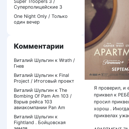
Super Troopers 3 /
Суперполицейские 3
One Night Only / Только
один вечер
Комментарии
Виталий Шульгин
к
Wrath /
Гнев
Виталий Шульгин
к
Final
Project / Итоговый проект
Я проверил, и 
Виталий Шульгин
к
The
приквел к РЕБ
Bombing Of Pam Am 103 /
Взрыв рейса 103
просил прикве
авиакомпании Pan Am
хорош . Иногда
приквелах ужа
Виталий Шульгин
к
Fightland . Бойцовская
земля