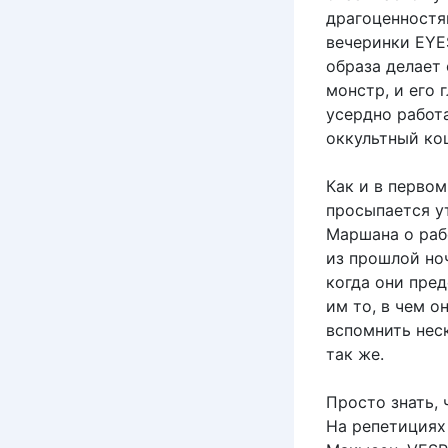
драгоценностям
вечеринки EYE
образа делает
монстр, и его 
усердно работа
оккультный ко
Как и в первом
просыпается у
Маршана о рабо
из прошлой ноч
когда они пре
им то, в чем о
вспомнить нес
так же.
Просто знать, 
На репетициях