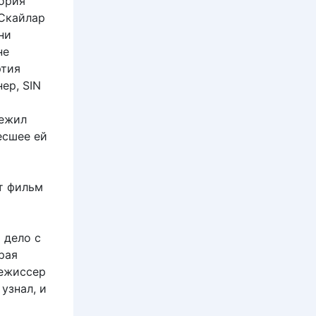
ория
 Скайлар
ни
не
ртия
ер, SIN
режил
есшее ей
от фильм
 дело с
рая
режиссер
узнал, и