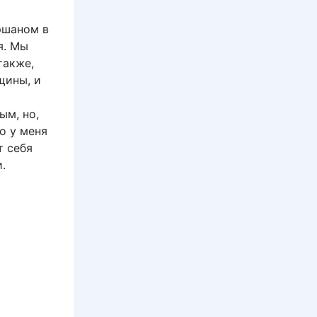
ршаном в
я. Мы
также,
щины, и
ым, но,
о у меня
т себя
.