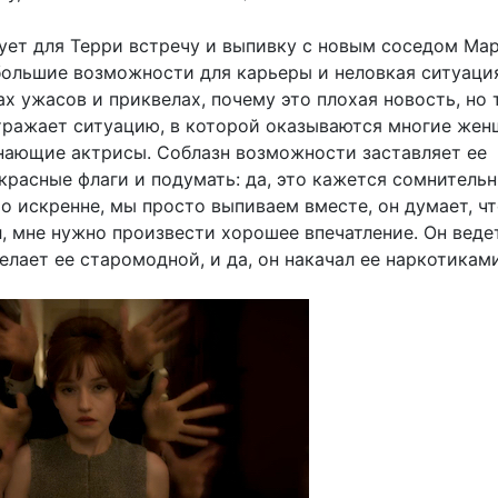
ует для Терри встречу и выпивку с новым соседом Ма
 большие возможности для карьеры и неловкая ситуаци
х ужасов и приквелах, почему это плохая новость, но 
отражает ситуацию, в которой оказываются многие жен
нающие актрисы. Соблазн возможности заставляет ее
красные флаги и подумать: да, это кажется сомнительн
о искренне, мы просто выпиваем вместе, он думает, чт
, мне нужно произвести хорошее впечатление. Он веде
елает ее старомодной, и да, он накачал ее наркотиками