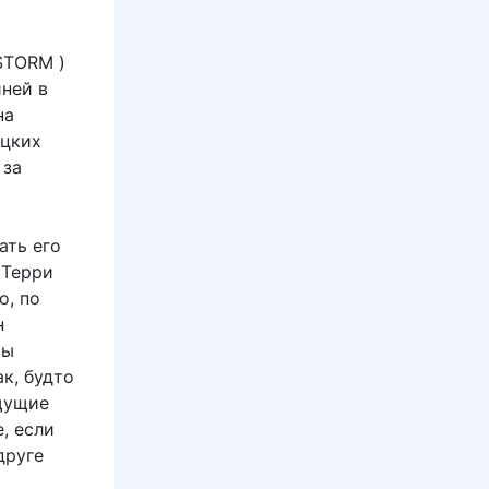
STORM )
йней в
на
ацких
 за
ать его
 Терри
о, по
н
вы
ак, будто
ищущие
, если
друге