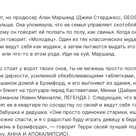
ит, но продюсер Алан Маршанд (Джим Стерджесс, GEO
льше. Она упомянула, что ее семья управляет скотобо
ому он говорит ей ползать по полу, как свинья. Когда о
он говорит: «Молодец». Один из тех классических муд
ни ведут себя как мудаки, а затем пытаются выдать это
 или что-то в этом роде. Иди на хуй, Маршанд.
о стоит у ворот твоих снов, ты не можешь просто посл
ыве дерзости, усиленной обезболивающими таблетками,
шаном домой в Брэмфорд, и его выгоняют из здания, н
н блюет на тротуаре перед Кастеветами, Минни (Дайан
Романом (Кевин Макналли, ЛЕГЕНДА ). Следующее, что 
лят ее в квартире по соседству со своей и ведут себя т
 бабушка и дедушка. «Они просто одинокие старики, 
можно спасти, и я с радостью буду играть девицу в беде
жизнь в Брэмфорде», — говорит Терри своей лучшей по
Сиу, АННА И АПОКАЛИПСИС).