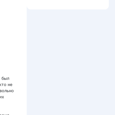
ы был
кто не
овольно
их