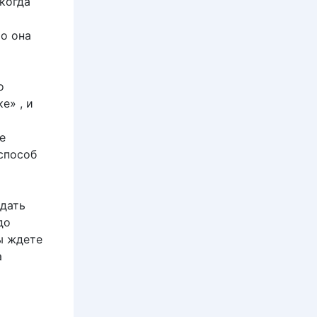
 когда
Но она
о
е» , и
е
 способ
 дать
до
ы ждете
а