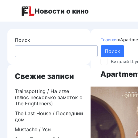
Перейти
Новости о кино
к
контенту
Поиск
Главная
»
Apartme
Поиск
Виталий Шу
Apartment
Свежие записи
Trainspotting / На игле
(плюс несколько заметок о
The Frighteners)
The Last House / Последний
дом
Mustache / Усы