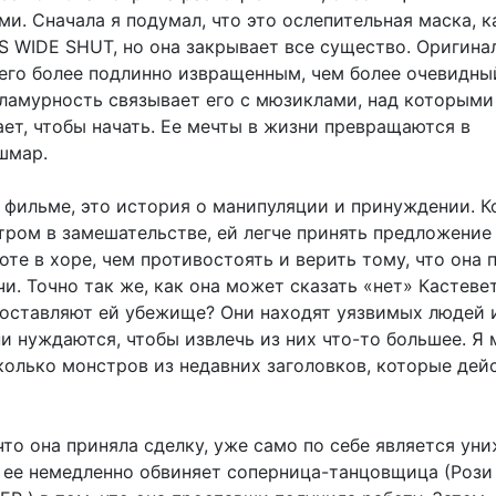
и. Сначала я подумал, что это ослепительная маска, к
S WIDE SHUT, но она закрывает все существо. Оригина
 его более подлинно извращенным, чем более очевидны
гламурность связывает его с мюзиклами, над которыми
ет, чтобы начать. Ее мечты в жизни превращаются в
шмар.
 фильме, это история о манипуляции и принуждении. К
тром в замешательстве, ей легче принять предложение
те в хоре, чем противостоять и верить тому, что она 
и. Точно так же, как она может сказать «нет» Кастеве
доставляют ей убежище? Они находят уязвимых людей 
ни нуждаются, чтобы извлечь из них что-то большее. Я 
колько монстров из недавних заголовков, которые дей
что она приняла сделку, уже само по себе является ун
 ее немедленно обвиняет соперница-танцовщица (Рози