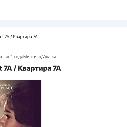
nt 7A / Квартира 7А
льгин
2 года
Мистика,Ужасы
 7A / Квартира 7А