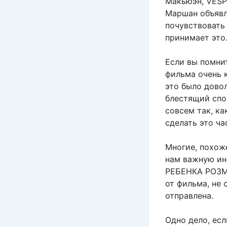
Макьюэн, VESPE
Маршан объявля
почувствовать 
принимает это
Если вы помни
фильма очень к
это было довол
блестящий спо
совсем так, ка
сделать это ча
Многие, похоже
нам важную ин
РЕБЕНКА РОЗМА
от фильма, не 
отправлена.
Одно дело, есл