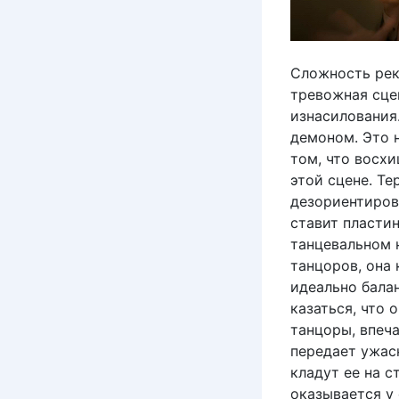
Сложность рек
тревожная сце
изнасилования.
демоном. Это н
том, что восх
этой сцене. Те
дезориентиров
ставит пластин
танцевальном 
танцоров, она 
идеально бала
казаться, что 
танцоры, впеч
передает ужас
кладут ее на с
оказывается у