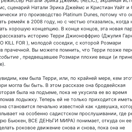
режиссер Натали Эрика Джеймс (RELIC), экранная ист
с, сценарий Натали Эрика Джеймс и Кристиан Уайт и
ически это производство Platinum Dunes, потому что о
ть ремейк в 2008 году, но с честью отказались, когда 
ать хорошую концепцию. В конце концов, эта новая па
 рассказать историю Терри Джионоффрио (Джулия Гарн
O KILL FOR ), молодой соседки, с которой Розмари
 в прачечной. Вы можете помнить, что Терри позже пе
событие
, предвещавшее Розмари плохие вещи (и прин
е).
увидим, кем была Терри, или, по крайней мере, кем эт
рри могла бы быть. В этом рассказе она бродвейская
торая была на подъеме, пока не укусила ее во время
сломав лодыжку. Теперь ей не только приходится иметь
она становится печально известной как «девушка, кото
сплывает на особенно садистском прослушивании, где 
рю Бьюкен, ВСЕ ДЕНЬГИ МИРА) понимает, откуда он ее 
делать роковое движение снова и снова, пока она не