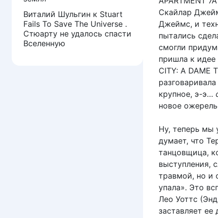
APARTMENT 7A 
Скайлар Джейм
Виталий Шульгин
к
Stuart
Fails To Save The Universe .
Джеймс, и техн
Стюарту не удалось спасти
пытались сдела
Вселенную
смогли придум
пришла к идее
CITY: A DAME T
разговаривала
крупное, э-э…
новое ожерель
Ну, теперь мы 
думает, что Те
танцовщица, ко
выступления, 
травмой, но и 
упала». Это в
Лео Уоттс (Энд
заставляет ее 