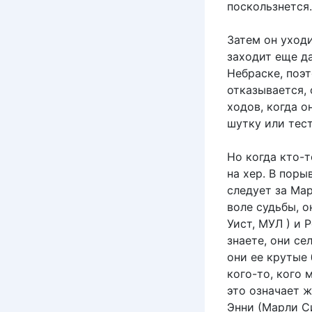
поскользнется.
Затем он уход
заходит еще да
Небраске, поэт
отказывается, 
ходов, когда о
шутку или тест
Но когда кто-т
на хер. В пор
следует за Мар
воле судьбы, о
Уист, МУЛ ) и 
знаете, они се
они ее крутые
кого-то, кого 
это означает 
Энни (Марли 