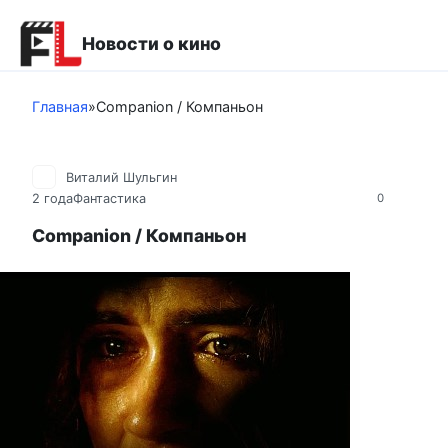
Перейти
к
Новости о кино
контенту
Главная
»
Companion / Компаньон
Виталий Шульгин
2 года
Фантастика
0
Companion / Компаньон