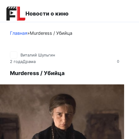
Перейти
к
Новости о кино
контенту
Главная
»
Murderess / Убийца
Виталий Шульгин
2 года
Драма
0
Murderess / Убийца