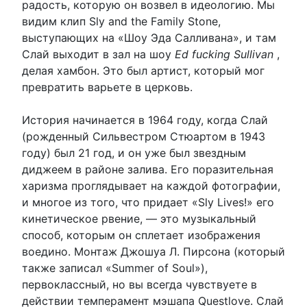
радость, которую он возвел в идеологию. Мы
видим клип Sly and the Family Stone,
выступающих на «Шоу Эда Салливана», и там
Слай выходит в зал на шоу
Ed fucking Sullivan
,
делая хамбон. Это был артист, который мог
превратить варьете в церковь.
История начинается в 1964 году, когда Слай
(рожденный Сильвестром Стюартом в 1943
году) был 21 год, и он уже был звездным
диджеем в районе залива. Его поразительная
харизма проглядывает на каждой фотографии,
и многое из того, что придает «Sly Lives!» его
кинетическое рвение, — это музыкальный
способ, которым он сплетает изображения
воедино. Монтаж Джошуа Л. Пирсона (который
также записал «Summer of Soul»),
первоклассный, но вы всегда чувствуете в
действии темперамент мэшапа Questlove. Слай