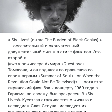
« Sly Lives! (он же The Burden of Black Genius) »
— ослепительный и окончательный
документальный фильм в стиле фанк-поп. Это
второй «
jawn
» режиссера Ахмира «Questlove»
Томпсона, и он поднялся по сравнению со
своим первым «Summer of Soul (…or, When the
Revolution Could Not Be Televised)» — хотя этот
лирический флэшбэк к концерту 1969 года в
Гарлеме, по-своему, был прекрасен. В «Sly
Lives!» Куестлав сталкивается с жизнью и
наследием Слая Стоуна , исследует их,
выносит на свет, разрывает на части и