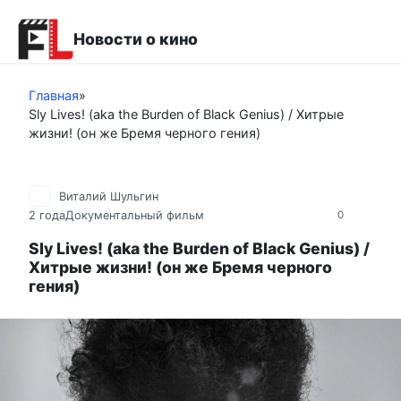
Перейти
к
Новости о кино
контенту
Главная
»
Sly Lives! (aka the Burden of Black Genius) / Хитрые
жизни! (он же Бремя черного гения)
Виталий Шульгин
2 года
Документальный фильм
0
Sly Lives! (aka the Burden of Black Genius) /
Хитрые жизни! (он же Бремя черного
гения)