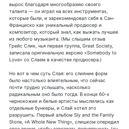
вырос благодаря многообразию своего
таланта — он играл на всех инструментах,
которые были, и зарекомендовал себя в Сан-
Франциско как уникальный продюсер и
композитор, который знал, как выжать лучшее
из любого музыканта. (Мы слышим отзыв
Грейс Слик, чья первая группа, Great Society,
записала оригинальную версию «Somebody to
Love» со Слаем в качестве продюсера.)
Но вот в чем суть Слая: его слияние форм
было настолько влиятельным, что сейчас
почти трудно услышать, насколько
радикальным оно было тогда. В конце 60-х
чернокожие и белые артисты мыслились как
отдельные бункеры, и Слай хотел это
разрушить. Первый альбом Sly and the Family
Stone, «A Whole New Thing», слишком опередил
свое время, чтобы завоевать популярность (он