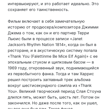
интервьюируют, и это работает идеально. Это
сохраняет его таинственность.
Фильм включает в себя замечательную
историю от продюсера/композитора Джимми
Джема о том, как он и его партнер Терри
Льюис были в процессе записи «Janet
Jackson’s Rhythm Nation 1814», когда он был в
ресторане, и в акустическую систему попала
«Thank You (Falettinme Be Mice Elf Again)» с ее
эпохальным стуком и щипковым басом — в
1969 году, откровенный звук, поднимающийся
из первобытного фанка. Тогда и там Харрис
решил построить заглавный трек альбома
вокруг шестисекундного сэмпла из «Thank
You». Великий творческий период Слая Стоуна
длился пять, может быть, шесть лет. Потом он
закончился. Но даже после того, как он ушел,
он все еще был там. Таков финал