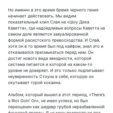
Но именно в это время бремя черного гения
начинает действовать. Мы видим
показательный клип Слая на «Шоу Дика
Каветта», где надоедливые вопросы Каветта на
самом деле являются завуалированной
формой расистского превосходства. И Слай,
хотя он в то время был под кайфом, знал это и
отказывался пресмыкаться перед ним. Он
достиг нового вида звездности, которой
система питается и которой на каком-то
уровне не доверяет. И это только подпитывает
неуверенность Стоуна в себе, которую он
окутывает горой кокаина.
Альбом, который вышел в этот период, «There’s
a Riot Goin’ On», не имел успеха, но был
переоценен как шедевр грубой неразбавленной
фанковой правды. Я не могу подписаться под