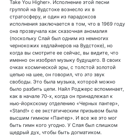
Take You Higher». Исполнение этой песни
группой на Вудстоке вознесло их в
стратосферу, и один из парадоксов
исполнения заключается в том, что в 1969 году
она прозвучала как сказочная аномалия
(поскольку Слай был одним из немногих
чернокожих хедлайнеров на Вудстоке), но
когда вы смотрите ее сейчас, вы видите, что
именно он изобрел музыку будущего. В своих
очках космической эры, с толстой золотой
цепью на шее, он говорил, что
это
звук
свободы. Это была музыка, которой можно
было разбить цепи. Найл Роджерс вспоминает,
как в начале 70-х, когда он принадлежал к
нью-йоркскому отделению «Черных пантер»,
«Stand!» с ее экстатическим призывом была
высшим гимном «Пантер». И все же это мог
быть гимн кого угодно. У Слая был слишком
щедрый дух, чтобы быть догматиком.