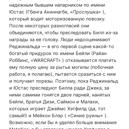
надежным бывшим напарником по имени
Юстас (Гбенга Акиннагбе,
«Прослушка»
),
который водит моторизованную повозку.
После некоторых разногласий они
объединяются, чтобы преследовать Билл из-за
награды за ее голову. Люди недооценивают
Реджинальда — в его первой сцене какой-то
богатый придурок по имени Бейли (Райан
Роббинс, «WARCRAFT» ) отказывается платить
ему полную цену за рытье могилы (побочная
работа, я полагаю), пытается сразиться с ним
и получает порезы. Поэтому, пока Реджинальд
и Юстас преследуют Билла ради Джека, за
ними самими гонятся двое парней, нанятых
Бейли, братья Дизи, Саймон и Малахи,
которых играет Джеймс Хэтфилд (да, тот
самый!) и Мейкон Блэр ( «Синие руины» ).
Возможно, если бы я уделял больше внимания