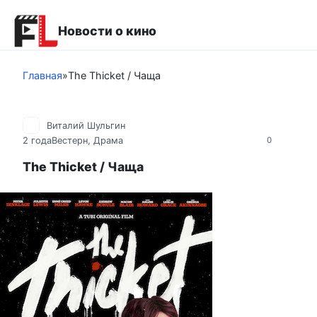
Перейти
к
Новости о кино
контенту
Главная
»
The Thicket / Чаща
Виталий Шульгин
2 года
Вестерн
,
Драма
0
The Thicket / Чаща