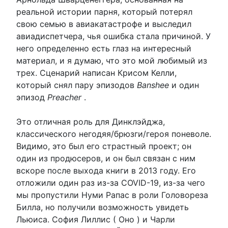
реальной истории парня, который потерял
свою семью в авиакатастрофе и выследил
авиадиспетчера, чья ошибка стала причиной. У
него определенно есть глаз на интересный
материал, и я думаю, что это мой любимый из
трех. Сценарий написан Крисом Келли,
который снял пару эпизодов
Banshee
и один
эпизод
Preacher
.
Это отличная роль для Динклэйджа,
классического негодяя/брюзги/героя поневоле.
Видимо, это был его страстный проект; он
один из продюсеров, и он был связан с ним
вскоре после выхода книги в 2013 году. Его
отложили один раз из-за COVID-19, из-за чего
мы пропустили Нуми Рапас в роли Головореза
Билла, но получили возможность увидеть
Льюиса. София Лиллис ( Оно ) и Чарли