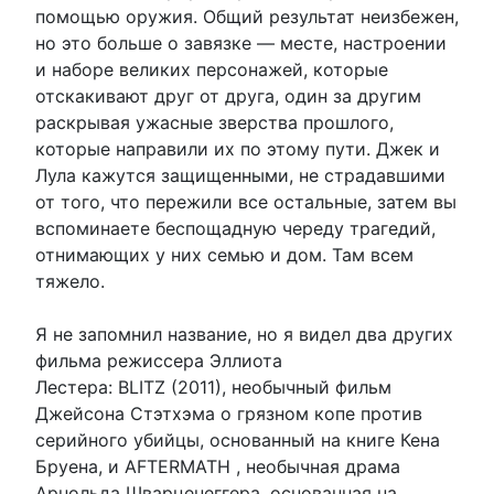
помощью оружия. Общий результат неизбежен,
но это больше о завязке — месте, настроении
и наборе великих персонажей, которые
отскакивают друг от друга, один за другим
раскрывая ужасные зверства прошлого,
которые направили их по этому пути. Джек и
Лула кажутся защищенными, не страдавшими
от того, что пережили все остальные, затем вы
вспоминаете беспощадную череду трагедий,
отнимающих у них семью и дом. Там всем
тяжело.
Я не запомнил название, но я видел два других
фильма режиссера Эллиота
Лестера: BLITZ (2011), необычный фильм
Джейсона Стэтхэма о грязном копе против
серийного убийцы, основанный на книге Кена
Бруена, и AFTERMATH , необычная драма
Арнольда Шварценеггера, основанная на