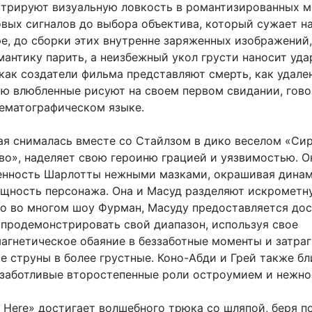
трируют визуальную ловкость в романтизированных м
овых сигналов до выбора объектива, который сужает н
ре, до сборки этих внутренне заряженных изображений,
антику парить, а неизбежный укол грусти наносит уда
 как создатели фильма представляют смерть, как удале
ую влюбленные рисуют на своем первом свидании, гово
ематографическом языке.
ая снималась вместе со Стайлзом в дико веселом «Сир
во», наделяет свою героиню грацией и уязвимостью. О
енность Шарлотты нежными мазками, окрашивая дина
щность персонажа. Она и Масуд разделяют искрометн
то во многом шоу Фурман, Масуду предоставляется до
продемонстрировать свой диапазон, используя свое
агнетическое обаяние в беззаботные моменты и затра
е струны в более грустные. Коно-Абди и Грей также бл
 заботливые второстепенные роли остроумием и нежно
e Here» достигает волшебного трюка со шляпой, беря 