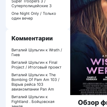
Super Troopers 3 /
Суперполицейские 3
One Night Only / Только
один вечер
Комментарии
Виталий Шульгин
к
Wrath /
Гнев
Виталий Шульгин
к
Final
Project / Итоговый проект
Виталий Шульгин
к
The
Bombing Of Pam Am 103 /
Взрыв рейса 103
авиакомпании Pan Am
Виталий Шульгин
к
Обзор ф
Fightland . Бойцовская
земля