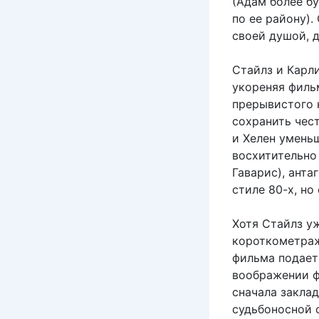
(Адам более б
по ее району).
своей душой, 
Стайлз и Карл
укореняя филь
прерывистого 
сохранить чес
и Хелен умень
восхитительно
Гаварис), ант
стиле 80-х, но
Хотя Стайлз у
короткометраж
фильма подает
воображении ф
сначала заклад
судьбоносной 