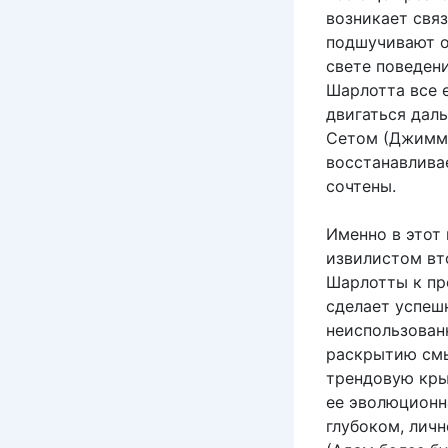
возникает связ
подшучивают о
свете поведени
Шарлотта все 
двигаться дал
Сетом (Джимми
восстанавливае
сочтены.
Именно в этот
извилистом вт
Шарлотты к пр
сделает успеш
неиспользован
раскрытию смы
трендовую крыл
ее эволюционн
глубоком, лич