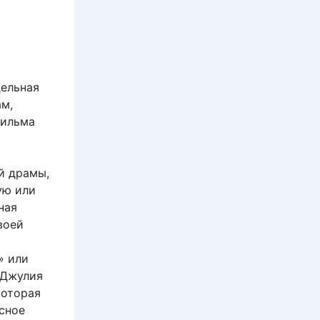
цельная
ам,
фильма
й драмы,
ую или
ная
воей
» или
 Джулия
которая
сное