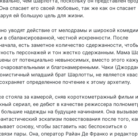
уквально, чем Шарлотта, поскольку он представлен бр
 Она спасает его своей любовью, так же как он спасает
даруя ей большую цель для жизни.
ино уводят действие от мелодрамы и широкой комедии
м в сбалансированной, честной искренности. После
начала, есть заметное количество сдержанности, чтоб
тность персонажей и тон жестко сдержанным. Мама Ш
шены от потенциально невыносимых, вместо этого каж
 очаровательными и благонамеренными. Чаки (Джорда
агонистичный младший брат Шарлотты, не является хва
 сохраняет определенное почтение к этому архетипу.
же стояла за камерой, сняв короткометражный фильм 
ный сериал, ее дебют в качестве режиссера полноме
 большие надежды на будущие начинания. Она вызывае
антастический эскапизм повествования после того, ка
ывает основу, чтобы заставить нас беспокоиться о
связи пары. Она, оператор Райан Де Франко и редакто