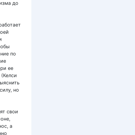
изма до
работает
воей
и
лобы
ание по
ние
ри ее
 (Келси
выяснить
силу, но
пят свои
оне,
ос, а
нно