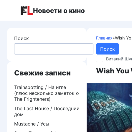
Перейти
Новости о кино
к
контенту
Поиск
Главная
»
Wish Yo
Поиск
Виталий Шу
Wish You 
Свежие записи
Trainspotting / На игле
(плюс несколько заметок о
The Frighteners)
The Last House / Последний
дом
Mustache / Усы