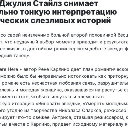
 Джулия Стайлз снимает
льно тонкую интерпретацию
ческих слезливых историй
 со своей неизлечимо больной второй половинкой бес
т, что неудачный выбор момента приводит к результат
е жизнь, в достойном режиссерском дебюте звезды 
едний танец».
ere Here » автор Рене Карлино дает план романтическо
 можно было бы неправильно истолковать как приторн
е романе есть несчастная любовная связь, разрушитель
олезнь и молодая женщина, оказавшаяся на распутье с
вместо того, чтобы втиснуть эти элементы в
кую итерацию «Виноваты звезды», «Умереть молодым
его угодно из творчества Николаса Спаркса, режиссер
уирует что-то свежее. Актриса, ставшая режиссером, 
льм вместе с Карлино, придает исходному материалу я