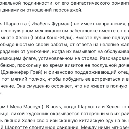
ональной подлинности, от его фантастического романт
й динамики отношений персонажей.
я Шарлотта ( Изабель Фурман ) не имеет направления, 
​​непопулярном мексиканском забегаловке вместе со с
омнате Хелен (Гэбби Коно-Эбди). Вместе лучшие подруг
обыденностью своей работы, от ответа на нелепые жа
траданий от унижения, когда их вызывают на обслужив
лывающем флаге, установленном на столах. Разочарова
бежно, поскольку во время визитов ее послушной доче
 (Дженнифер Грей) и финансово поддерживающий отец
тот мягкий толчок, чтобы побудить ее встречаться и 
чение. Она смущенно осознает, что не живет в полную 
н.
м ( Мена Массуд ). В ночь, когда Шарлотта и Хелен то
льце, лихой художник оказывается потерянным в их рай
нь пьяной Хелен свою изысканную китайскую еду на вын
ой Шарлотте спонтанное свидание. Между ними мгнове