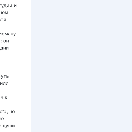
тудии и
ннем
стя
исману
: он
 дни
а
Путь
 или
ч к
т
“», но
ее
е души