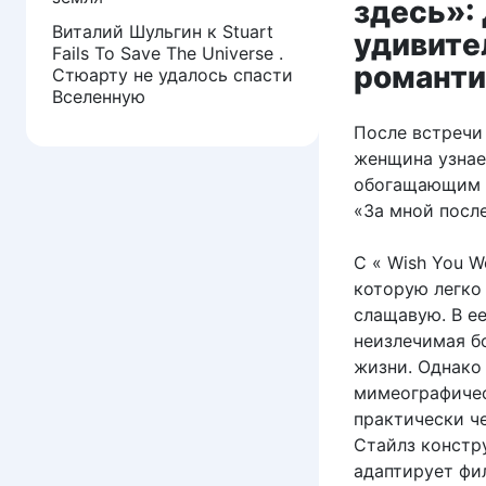
здесь»:
Виталий Шульгин
к
Stuart
удивите
Fails To Save The Universe .
романти
Стюарту не удалось спасти
Вселенную
После встречи
женщина узнае
обогащающим е
«За мной посл
С « Wish You W
которую легко
слащавую. В е
неизлечимая б
жизни. Однако 
мимеографичес
практически ч
Стайлз констр
адаптирует фи