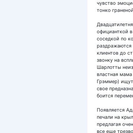
чувство эмоци
тонко гранено
Двадцатилетня
официанткой в 
соседкой по к
раздражаются 
клиентов до с
звонку на всп
Шарлотты неиз
властная мама
Грэммер) ищут 
свое предназна
боится переме
Появляется Ада
печали на кры
предлагая оче
все еще трезв