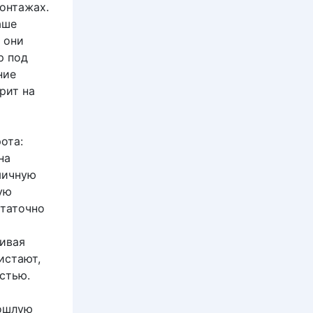
онтажах.
аше
 они
р под
ние
рит на
ота:
на
мичную
ую
статочно
гивая
истают,
стью.
пошлую