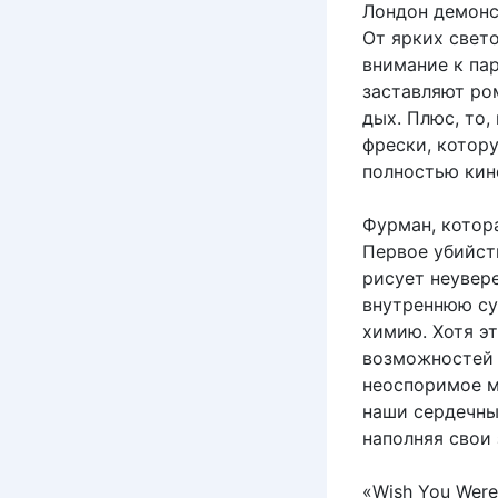
Лондон демонс
От ярких свет
внимание к па
заставляют ром
дых. Плюс, то,
фрески, котор
полностью кин
Фурман, котор
Первое убийст
рисует неувер
внутреннюю су
химию. Хотя э
возможностей 
неоспоримое м
наши сердечны
наполняя свои
«Wish You Wer