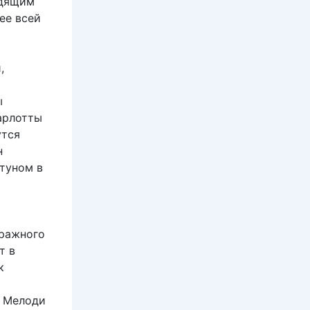
одящим
 ее всей
,
ы
арлотты
утся
н
стуном в
и
тражного
т в
к
р Мелоди