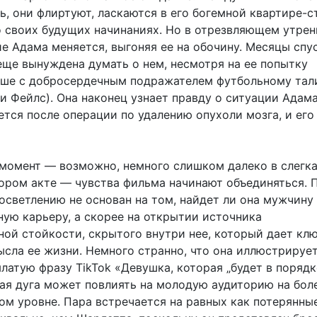
ь, они флиртуют, ласкаются в его богемной квартире-с
 своих будущих начинаниях. Но в отрезвляющем утре
е Адама меняется, выгоняя ее на обочину. Месяцы спу
еще вынуждена думать о нем, несмотря на ее попытку
ьше с добросердечным подражателем футбольному тал
 Фейлс). Она наконец узнает правду о ситуации Адама
тся после операции по удалению опухоли мозга, и его
 момент — возможно, немного слишком далеко в слегк
ором акте — чувства фильма начинают объединяться. 
осветлению не основан на том, найдет ли она мужчину
ную карьеру, а скорее на открытии источника
ной стойкости, скрытого внутри нее, который дает клю
сла ее жизни. Немного странно, что она иллюстрируе
атую фразу TikTok «Девушка, которая „будет в порядке
ая дуга может повлиять на молодую аудиторию на бол
ном уровне. Пара встречается на равных как потерянны