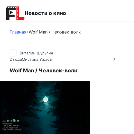
Перейти
к
Новости о кино
контенту
Главная
»
Wolf Man / Человек-волк
Виталий Шульгин
2 года
Мистика,Ужасы
0
Wolf Man / Человек-волк