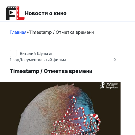
Перейти
к
Новости о кино
контенту
Главная
»
Timestamp / Отметка времени
Виталий Шульгин
1 год
Документальный фильм
0
Timestamp / Отметка времени