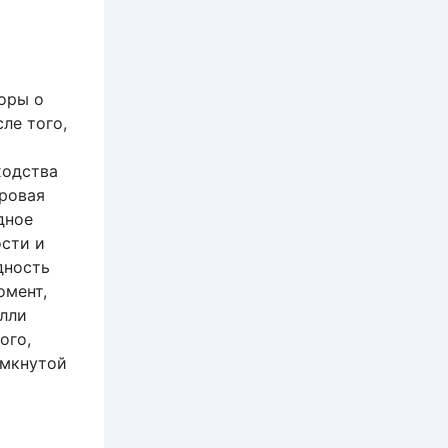
поры о
ле того,
ходства
гровая
дное
ости и
дность
омент,
Элли
ого,
амкнутой