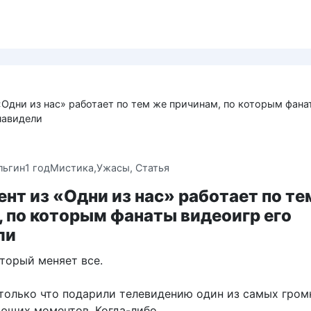
«Одни из нас» работает по тем же причинам, по которым фана
навидели
льгин
1 год
Мистика,Ужасы
,
Статья
нт из «Одни из нас» работает по те
 по которым фанаты видеоигр его
ли
торый меняет все.
только что подарили телевидению один из самых гром
ющих моментов. Когда-либо.