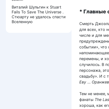
Виталий Шульгин
к
Stuart
* Главные
Fails To Save The Universe .
Стюарту не удалось спасти
Вселенную
Смерть Джоэл
для всех, кто 
числе и для ме
предупреждени
событии», что 
напоминающее 
перемены, и хо
случилось. В п
персонажа, это
свадьбу». И с 
Еву
…
Оранжев
Тем не менее,
фанаты
The Last
хороша, как ег