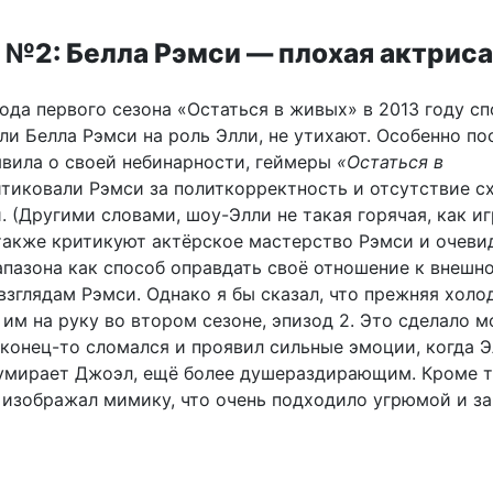
 №2: Белла Рэмси — плохая актриса
ода первого сезона «Остаться в живых» в 2013 году с
ли Белла Рэмси на роль Элли, не утихают. Особенно пос
явила о своей небинарности, геймеры
«Остаться в
тиковали Рэмси за политкорректность и отсутствие с
. (Другими словами, шоу-Элли не такая горячая, как и
 также критикуют актёрское мастерство Рэмси и очеви
апазона как способ оправдать своё отношение к внешн
взглядам Рэмси. Однако я бы сказал, что прежняя холо
им на руку во втором сезоне, эпизод 2. Это сделало м
аконец-то сломался и проявил сильные эмоции, когда 
 умирает Джоэл, ещё более душераздирающим. Кроме т
 изображал мимику, что очень подходило угрюмой и з