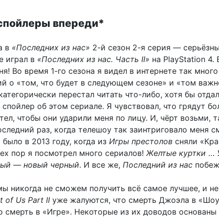
 спойлеры впереди*
а в
«Последних из нас»
2-й сезон 2-я серия — серьёзн
не играл в
«Последних из нас. Часть II»
на PlayStation 4.
ня! Во время 1-го сезона я видел в интернете так много
й о «том, что будет в следующем сезоне» и «том важ
категорически перестал читать что-либо, хотя бы отда
спойлер об этом сериале. Я чувствовал, что грядут б
тел, чтобы они ударили меня по лицу. И, чёрт возьми, т
оследний раз, когда телешоу так заинтриговало меня 
 было в 2013 году, когда из
Игры престолов
сняли «Кр
тех пор я посмотрел много сериалов!
Желтые куртки
…
ый — новый черный
. И все же,
Последний из нас
побеж
 мы никогда не сможем получить всё самое лучшее, и н
 of Us Part II
уже жалуются, что смерть Джоэла в «Шоу
о смерть в «Игре». Некоторые из их доводов основаны