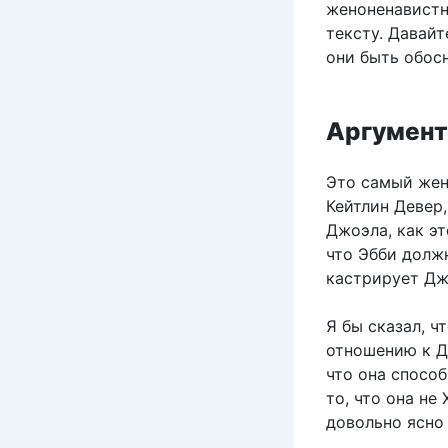
женоненавистн
тексту. Давайт
они быть обос
Аргумент
Это самый жен
Кейтлин Девер,
Джоэла, как эт
что Эбби должн
кастрирует Джо
Я бы сказал, ч
отношению к Д
что она спосо
то, что она не
довольно ясно 