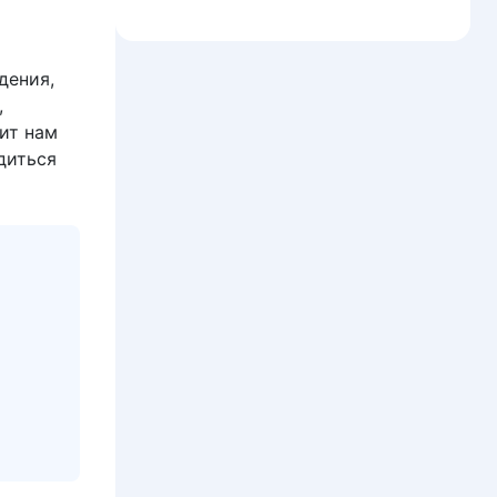
дения,
,
ит нам
диться