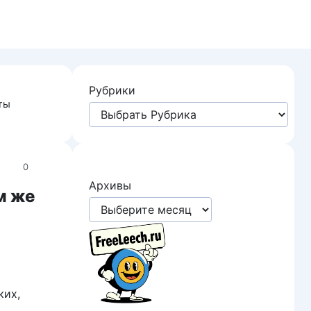
Рубрики
ты
0
Архивы
м же
ких,