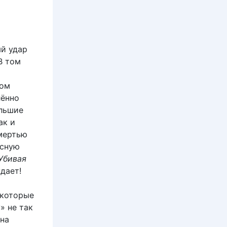
ый удар
 В том
ном
лённо
ольшие
ак и
смертью
асную
Убивая
дает!
екоторые
» не так
 на