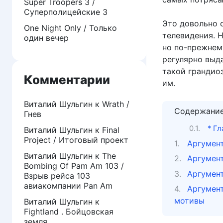
Super Troopers 3 /
Суперполицейские 3
Это довольно 
One Night Only / Только
телевидения. 
один вечер
но по-прежнем
регулярно выд
такой грандио
Комментарии
им.
Виталий Шульгин
к
Wrath /
Содержани
Гнев
* Г
Виталий Шульгин
к
Final
Project / Итоговый проект
Аргумент
Виталий Шульгин
к
The
Аргумент
Bombing Of Pam Am 103 /
Аргумент
Взрыв рейса 103
авиакомпании Pan Am
Аргумент
мотивы
Виталий Шульгин
к
Fightland . Бойцовская
земля