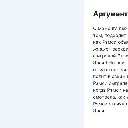
Аргумент
С момента вых
том, подходит 
как Рэмси объ
живых»
раскри
с игровой Элли
Элли.) Но они
отсутствие ди
политическим 
Рэмси сыграла 
когда Рэмси н
смотрела, как
Рэмси отлично
Элли.