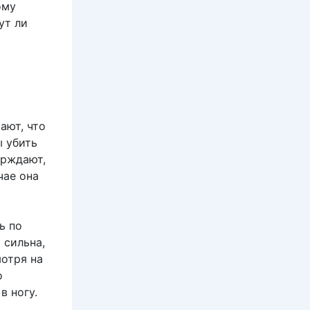
ому
ут ли
ают, что
ы убить
ерждают,
чае она
ь по
 сильна,
мотря на
о
в ногу.