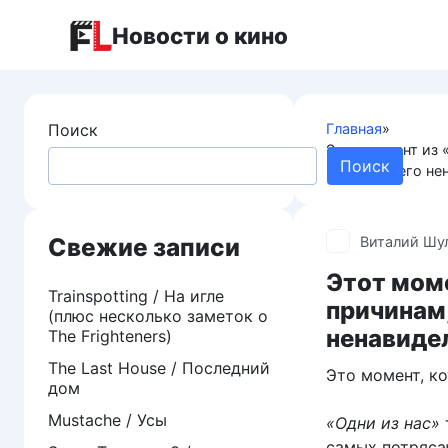
Перейти
Новости о кино
к
контенту
Поиск
Главная
»
Этот момент из 
Поиск
видеоигр его не
Свежие записи
Виталий Шу
Этот моме
Trainspotting / На игле
причинам,
(плюс несколько заметок о
ненавиде
The Frighteners)
The Last House / Последний
Это момент, ко
дом
Mustache / Усы
«Одни из нас»
самых потряса