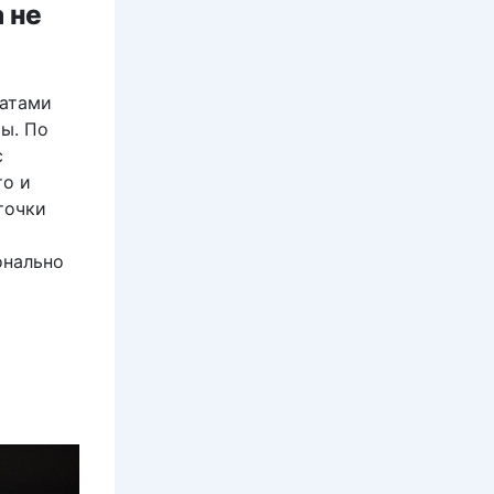
 не
натами
ры. По
с
то и
точки
онально