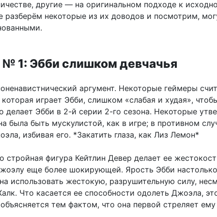
ичестве, другие — на оригинальном подходе к исходн
е разберём некоторые из их доводов и посмотрим, мог
нованными.
 № 1: Эбби слишком девчачья
оненавистнический аргумент. Некоторые геймеры счит
 которая играет Эбби, слишком «слабая и худая», чтоб
о делает Эбби в 2-й серии 2-го сезона. Некоторые утв
а была быть мускулистой, как в игре; в противном слу
эла, избивая его. *Закатить глаза, как Лиз Лемон*
то стройная фигура Кейтлин Девер делает ее жестокост
жоэлу еще более шокирующей. Ярость Эбби настолько
бна использовать жестокую, разрушительную силу, нес
 Халк. Что касается ее способности одолеть Джоэла, эт
объясняется тем фактом, что она первой стреляет ему 