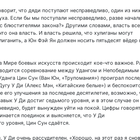
оворит, что дяди поступают несправедливо, один из ни
уха. Если бы мы поступали несправедливо, разве начал
ас блюстителями закона?» Другими словами, власть все
что она власть. И власть решила, что хулиганы могут
лиганить, а Юн Фэй Ян должен носить пятьдесят вёдер 
в Мире боевых искусств происходит кое-что важное. Р
оводится соревнование между Удангом и Непобедимым
Уданга Цин Сун (Ван Юн, «Трупомания») проиграл посл
угу У Ди (Алекс Мэн, «Китайские белые») и беспокоитс
е его улучшения за последнее десятилетие, возможно, 
вык У Ди достиг седьмого уровня, и в этом случае он
чевидно, будет вынужден уйти на покой. Цифры говорят
чинается поединок и выясняется, что У Ди
го
уровня, Цин Сун сдаётся.
, У Ди очень рассудителен. «Хорошо, на этот раз я сно