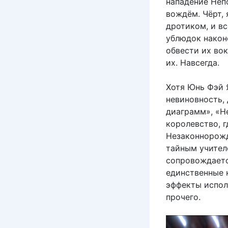
нападение Непо
вождём. Чёрт, 
дротиком, и вс
ублюдок након
обвести их вок
их. Навсегда.
Хотя Юнь Фэй 
невиновность, 
диаграмм», «Не
королевство, 
Незаконнорожд
тайным учител
сопровождаетс
единственные 
эффекты испол
прочего.