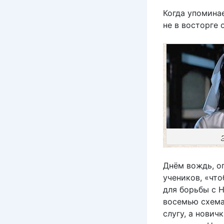
Когда упоминае
не в восторге 
Днём вождь, о
учеников, «чт
для борьбы с 
восемью схемам
слугу, а нович