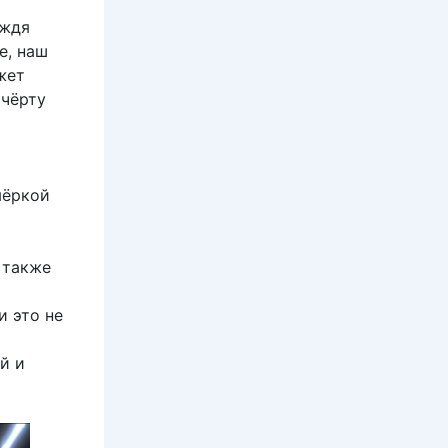
ождя
е, наш
жет
 чёрту
мёркой
 также
и это не
й и