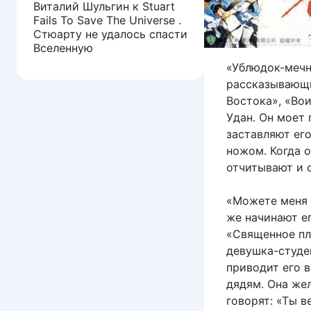
Виталий Шульгин
к
Stuart
Fails To Save The Universe .
Стюарту не удалось спасти
Вселенную
«Ублюдок-мечн
рассказывающи
Востока», «Вои
Удан. Он моет 
заставляют ег
ножом. Когда о
отчитывают и 
«Можете меня б
же начинают е
«Священное пл
девушка-студе
приводит его в
дядям. Она жел
говорят: «Ты в