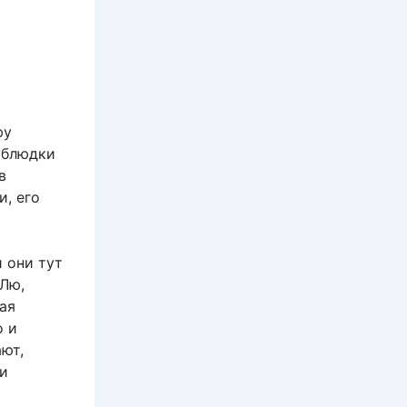
фу
 ублюдки
в
и, его
 они тут
 Лю,
ая
о и
ают,
 и