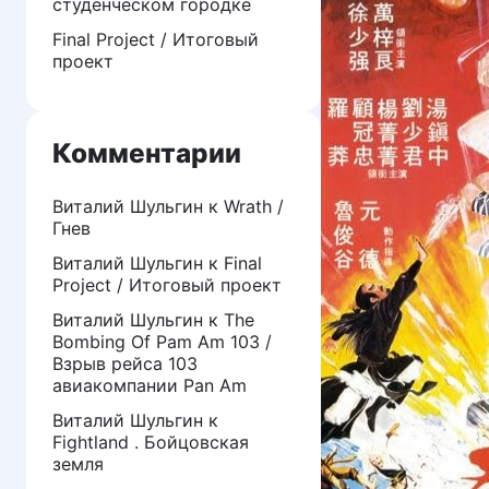
студенческом городке
Final Project / Итоговый
проект
Комментарии
Виталий Шульгин
к
Wrath /
Гнев
Виталий Шульгин
к
Final
Project / Итоговый проект
Виталий Шульгин
к
The
Bombing Of Pam Am 103 /
Взрыв рейса 103
авиакомпании Pan Am
Виталий Шульгин
к
Fightland . Бойцовская
земля