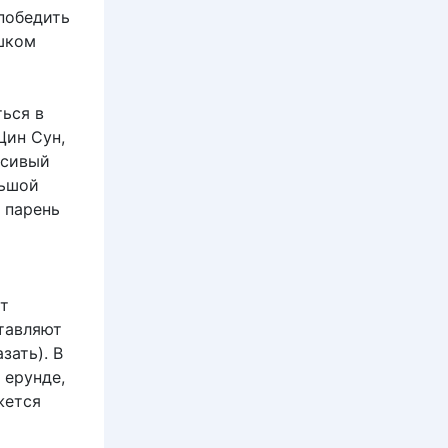
 победить
ишком
ться в
Цин Сун,
асивый
льшой
т парень
ят
ставляют
зать). В
 ерунде,
жется