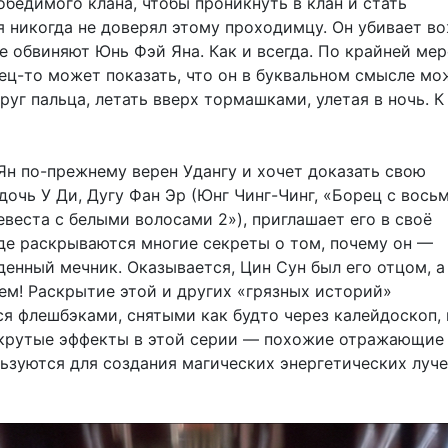
бедимого клана, чтобы проникнуть в клан и стать
я никогда не доверял этому проходимцу. Он убивает в
е обвиняют Юнь Фэй Яна. Как и всегда. По крайней мер
ец-то может показать, что он в буквальном смысле мо
руг пальца, летать вверх тормашками, улетая в ночь. К
Ян по-прежнему верен Удангу и хочет доказать свою
дочь У Ди, Дугу Фан Эр (Юнг Чинг-Чинг, «Борец с вось
веста с белыми волосами 2»), приглашает его в своё
где раскрываются многие секреты о том, почему он —
енный мечник. Оказывается, Цин Сун был его отцом, а
ем! Раскрытие этой и других «грязных историй»
я флешбэками, снятыми как будто через калейдоскоп, 
крутые эффекты в этой серии — похожие отражающие
ьзуются для создания магических энергетических луче