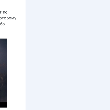
т по
которому
ибо