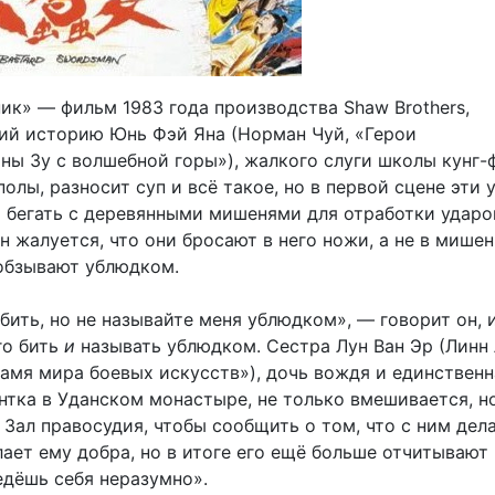
ик» — фильм 1983 года производства Shaw Brothers,
й историю Юнь Фэй Яна (Норман Чуй, «Герои
ны Зу с волшебной горы»), жалкого слуги школы кунг-
полы, разносит суп и всё такое, но в первой сцене эти
о бегать с деревянными мишенями для отработки ударо
н жалуется, что они бросают в него ножи, а не в мишен
обзывают ублюдком.
ить, но не называйте меня ублюдком», — говорит он, и
го бить
и
называть ублюдком. Сестра Лун Ван Эр (Линн
амя мира боевых искусств»), дочь вождя и единственн
нтка в Уданском монастыре, не только вмешивается, н
 Зал правосудия, чтобы сообщить о том, что с ним дел
ает ему добра, но в итоге его ещё больше отчитывают
едёшь себя неразумно».