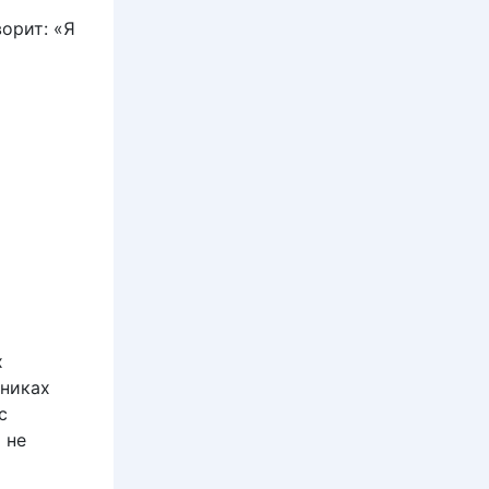
ворит: «Я
х
хниках
с
 не