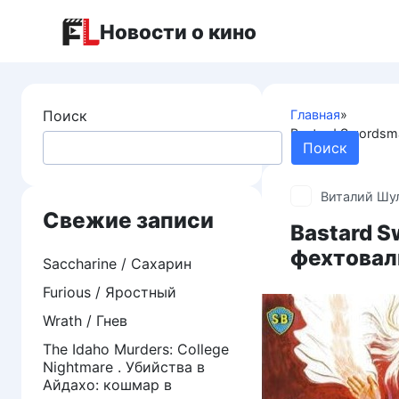
Перейти
Новости о кино
к
контенту
Поиск
Главная
»
Bastard Swords
Поиск
Виталий Шу
Свежие записи
Bastard 
фехтовал
Saccharine / Сахарин
Furious / Яростный
Wrath / Гнев
The Idaho Murders: College
Nightmare . Убийства в
Айдахо: кошмар в