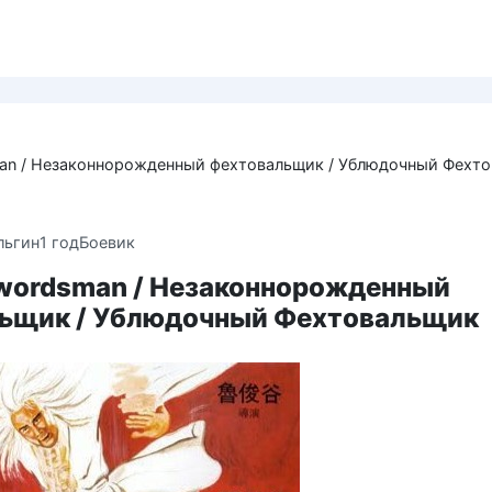
man / Незаконнорожденный фехтовальщик / Ублюдочный Фехт
льгин
1 год
Боевик
Swordsman / Незаконнорожденный
ьщик / Ублюдочный Фехтовальщик