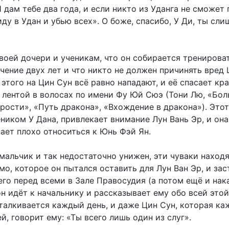
 дам тебе два года, и если никто из Уданга не сможет
иду в Удан и убью всех». О боже, спасибо, У Ди, ты сл
воей дочери и ученикам, что он собирается тренирова
чение двух лет и что никто не должен причинять вред 
 этого на Цин Сун всё равно нападают, и её спасает кр
й лентой в волосах по имени Фу Юй Сюэ (Тони Лю, «Бо
ярости», «Путь дракона», «Вхождение в дракона»). Это
ником У Дана, привлекает внимание Лун Вань Эр, и она
ает плохо относиться к Юнь Фэй Ян.
мальчик и так недостаточно унижен, эти чуваки наход
о, которое он пытался оставить для Лун Ван Эр, и за
его перед всеми в Зале Правосудия (а потом ещё и нака
н идёт к начальнику и рассказывает ему обо всей этой
сталкивается каждый день, и даже Цин Сун, которая ка
, говорит ему: «Ты всего лишь один из слуг».