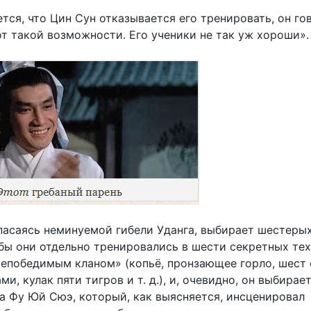
тся, что Цин Сун отказывается его тренировать, он го
от такой возможности. Его ученики не так уж хороши».
пасаясь неминуемой гибели Уданга, выбирает шестеры
обы они отдельно тренировались в шести секретных те
Непобедимым кланом» (копьё, пронзающее горло, шест 
и, кулак пяти тигров и т. д.), и, очевидно, он выбирает
ка Фу Юй Сюэ, который, как выясняется, инсценировал