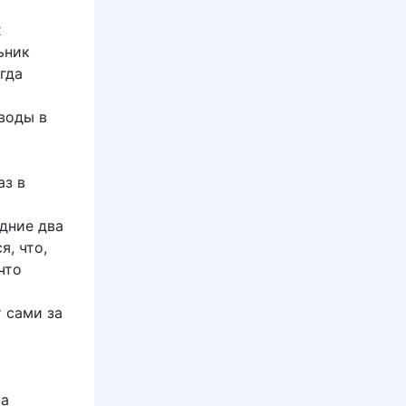
х
ьник
гда
воды в
аз в
едние два
я, что,
что
 сами за
ва