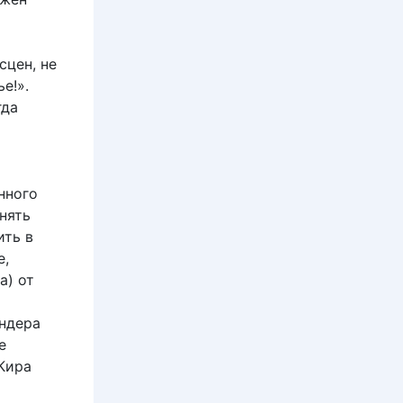
сцен, не
ье!».
гда
нного
нять
ить в
е,
а) от
ндера
е
 Кира