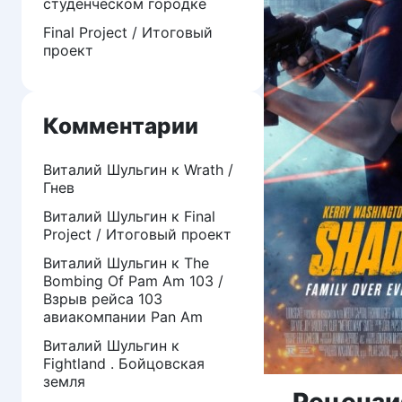
студенческом городке
Final Project / Итоговый
проект
Комментарии
Виталий Шульгин
к
Wrath /
Гнев
Виталий Шульгин
к
Final
Project / Итоговый проект
Виталий Шульгин
к
The
Bombing Of Pam Am 103 /
Взрыв рейса 103
авиакомпании Pan Am
Виталий Шульгин
к
Fightland . Бойцовская
земля