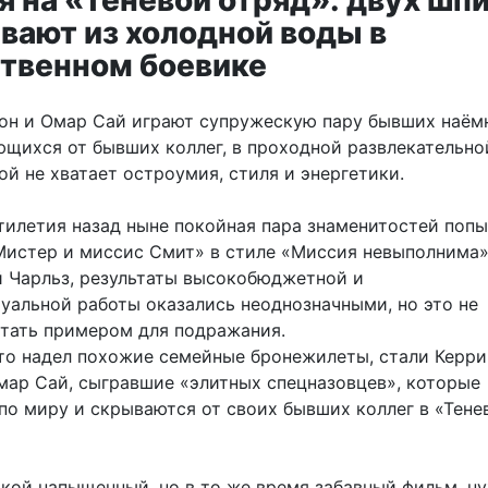
я на «Теневой отряд»: двух шп
вают из холодной воды в
твенном боевике
он и Омар Сай играют супружескую пару бывших наём
ющихся от бывших коллег, в проходной развлекательно
ой не хватает остроумия, стиля и энергетики.
ятилетия назад ныне покойная пара знаменитостей поп
Мистер и миссис Смит» в стиле «Миссия невыполнима»
 Чарльз, результаты высокобюджетной и
уальной работы оказались неоднозначными, но это не
тать примером для подражания.
то надел похожие семейные бронежилеты, стали Керри
мар Сай, сыгравшие «элитных спецназовцев», которые
по миру и скрываются от своих бывших коллег в «Тене
акой напыщенный, но в то же время забавный фильм, н