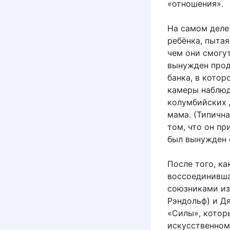
«отношения».
На самом деле
ребёнка, пыта
чем они смогут
вынужден прод
банка, в котор
камеры наблюд
колумбийских 
мама. (Типична
том, что он пр
был вынужден 
После того, ка
воссоединивша
союзниками из
Рэндольф) и Д
«Силы», котор
искусственном