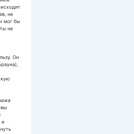
оисходит
в, не
н мог бы
ты не
льзу. Он
рауна),
ткую
нажа
овы
м
 и
снуть