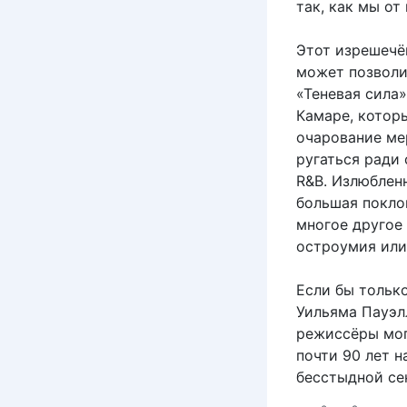
так, как мы от
Этот изрешечё
может позволи
«Теневая сила
Камаре, которы
очарование мер
ругаться ради
R&B. Излюблен
большая покло
многое другое
остроумия или
Если бы только
Уильяма Пауэл
режиссёры мог
почти 90 лет н
бесстыдной се