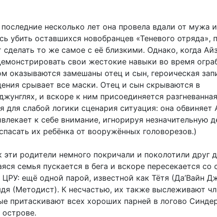
 последние несколько лет она провела вдали от мужа и
ясь убить оставшихся новобранцев «Теневого отряда», 
 сделать то же самое с её близкими. Однако, когда Ай
емонстрировать свои жестокие навыки во время огра
ом оказываются замешаны отец и сын, героическая зап
ения срывает все маски. Отец и сын скрываются в
джунглях, и вскоре к ним присоединяется разгневанна
я для слабой логики сценария ситуация: она обвиняет 
ивлекает к себе внимание, игнорируя незначительную д
спасать их ребёнка от вооружённых головорезов.)
к эти родители немного покричали и поколотили друг д
яся семья пускается в бега и вскоре пересекается со
 ЦРУ: ещё одной парой, известной как Тётя (Да’Вайн Д
ядя (Методист). К несчастью, их также выслеживают ч
ые притаскивают всех хороших парней в логово Синдер
 острове.