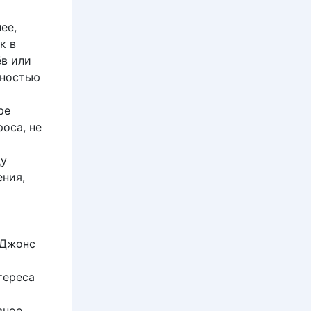
ее,
к в
ёв или
лностью
ре
оса, не
ду
ния,
 Джонс
тереса
вное