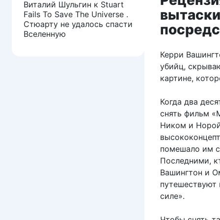
Рецензи
Виталий Шульгин
к
Stuart
вытаски
Fails To Save The Universe .
Стюарту не удалось спасти
посредс
Вселенную
Керри Вашингт
убийц, скрыва
картине, котор
Когда два дес
снять фильм «
Ником и Норой
высококонцепт
помешало им с
Последними, к
Вашингтон и О
путешествуют 
силе».
Чтобы снять т