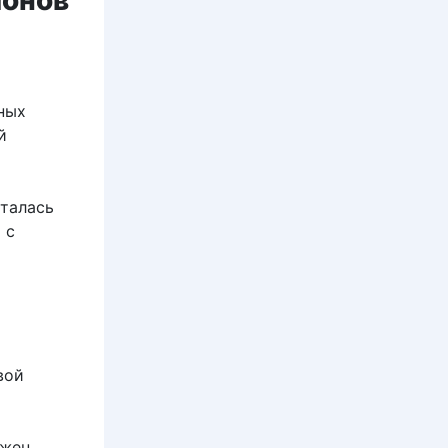
ионов
ных
й
ыталась
 с
вой
ужен