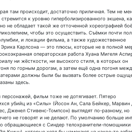
рая там происходит, достаточно приличная. Тем не мен
» стремится к уровню гиперболизированного экшена, ка
 но не обладает такой же отточенной хореографией бо
ликолепием, чтобы это осуществить. Съёмки почти по
олумбии, и локации фильма, а также художественное
 Эрика Карлсона — это плюсы, которые не в полной ме
рокоэкранная операторская работа Хуана Мигеля Аспир
иалу ни жёсткости, ни высокого стиля, в которых он
гоня по горным дорогам, а затем ещё одна погоня меж
атерами должны были бы вызвать более острые ощуще
казаны здесь.
я персонажей, фильм тоже не дотягивает. Пятеро
хся убийц из «Силы» (Йосон Ан, Сала Бейкер, Марвин
ейес, Дженел Стивенс-Томпсон) выглядят по-разному, но
ичего не говорят и не делают. По умолчанию больше ин
хо обращающиеся с Синдер телохранители-помощники
Эд Куинн), которые хотя бы намекают на какое-то заба