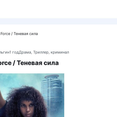
Force / Теневая сила
льгин
1 год
Драма
,
Триллер, криминал
rce / Теневая сила