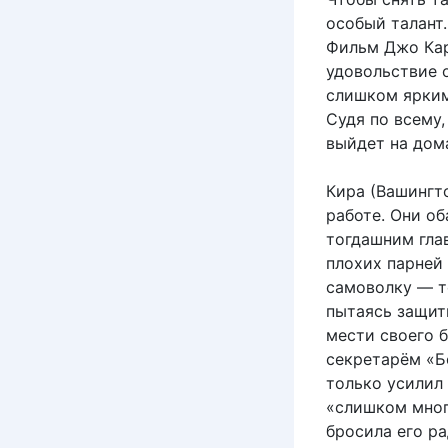
особый талант
Фильм Джо Кар
удовольствие 
слишком ярким
Судя по всему,
выйдет на дом
Кира (Вашингто
работе. Они о
тогдашним гла
плохих парней 
самоволку — т
пытаясь защити
мести своего 
секретарём «Б
только усилил
«слишком много
бросила его ра