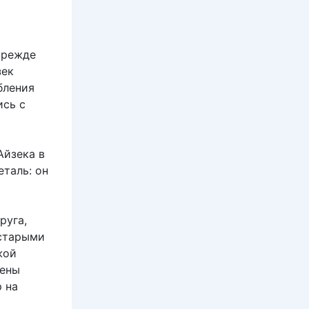
прежде
зек
бления
ись с
я
Айзека в
еталь: он
руга,
 старыми
жой
лены
 на