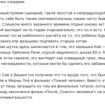
 них ожидаем.
нный пулями сценарий, такой простой и неправдоподоб
ть себе быть таким сентиментальным, каким часто бы
». Слишком много экранного времени отдано юному ак
й выглядит не по годам очаровательно, что он и есть. 
кнет из-за шаблонного расчёта на то, что ребёнок буд
 смеха или фальшиво подпевать старым хитам
ная шутка здесь заключается в том, что малышка Кай 
нница Лайонела Ричи, короля медленного джаза 80-х. К
 в этом сериале, это выглядит как очевидный трюк, ли
 неожиданности, которые могли бы сделать его забавн
 Сай и Вашингтон получили что-то вроде того, что был
ла и Мирны Лой в фильмах «Тонкий человек». Вместо э
ут лишь наградить их тем же финальным титром, кот
азад закончился фильм «После „Тонкого человека“» на 
нтиментальности.