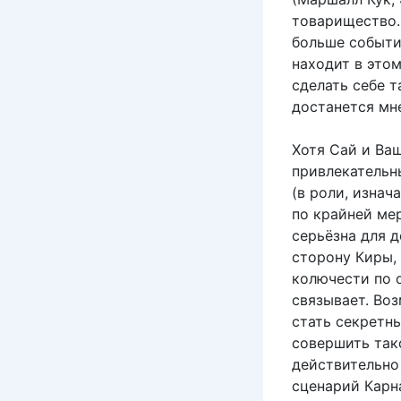
товарищество. 
больше событи
находит в это
сделать себе т
достанется мне
Хотя Сай и Ваш
привлекательны
(в роли, изнач
по крайней ме
серьёзна для 
сторону Киры,
колючести по о
связывает. Во
стать секретны
совершить так
действительно
сценарий Карн