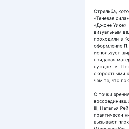
Стрельба, кото
«Теневая сила
«Джоне Уике»,
визуальным ве
проходили в К
оформление П.
использует ши
придавая матер
нуждается. По
скоростными к
чем те, что по
С точки зрени
воссоединивши
III, Наталья Р
практически н
вызывают пло
(Маршалл Кук, 