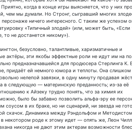
Приятно, когда в конце игры выясняется, что у них пр
й, чем мы думали. Но Стронг, сыгравший многих злодее
м персонаже ничего интересного. С таким же успехом о
атуировку «Типичный злодей» (или, может быть, «Если 
, то не достанется никому»).
ингтон, безусловно, талантливые, харизматичные и
е актёры, эти якобы эффектные роли не идут им на по
ально предназначавшейся для продюсера Стерлинга К. Б
ре, придаёт ей немного юмора и теплоты. Она слишком
довольно нелепой завязки, в одну минуту продавая жёс
 а в следующую — материнскую преданность; из-за её
тношению к Айзеку трудно понять, что за химия их
зможно, было бы забавно позволить альфа-эру ее персо
м соусом в их браке, но ни сценарий, ни звезда не гот
ой скачок. Динамика между Рэндольфом и Методисто
 в некотором роде к этому идет — опять же, Леон Чилл
ахана никогда не дают этим актерам возможности бле