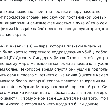
.
нахана позволяет приятно провести пару часов, но
от просмотра ограничено скучной постановкой боевых 
и диалогами и сентиментальностью в духе «Это о сем
 фильм Lionsgate найдёт свою основную аудиторию, ко
ашние экраны.
н) и Айзек (Сай) — пара, которая познакомилась на
ба были частью секретного подразделения убийц, собра
вой ЦРУ Джеком Синдером (Марк Стронг), чтобы устра
по всему миру. Но влюбляться было запрещено, а уход
ем более. Некоторое время спустя они ушли в подполь
ть себя и своего 5-летнего сына Кайла (Джахил Камар
бывшего босса, который теперь является генеральным
ольшой семёрки». Международный карьерный рост Си
 его желание избавиться от сбежавших агентов, которы
 знают». К тому же он всё ещё злится из-за того, что
ди Айзека, с которым у него когда-то были другие