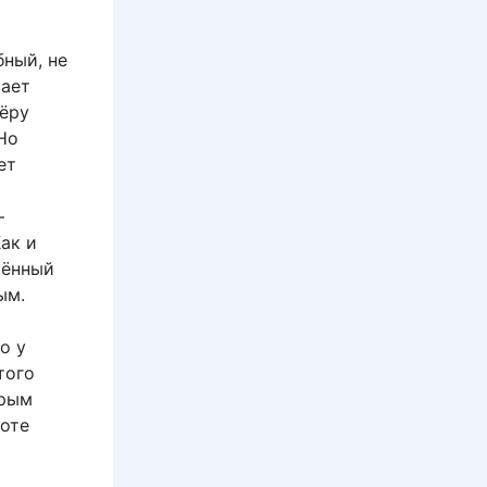
ный, не
вает
тёру
Но
ет
—
ак и
шённый
ым.
о у
того
орым
ноте