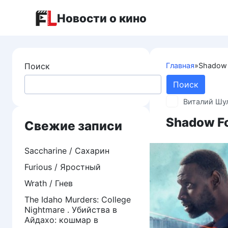
Перейти
Новости о кино
к
контенту
Поиск
Главная
»
Shadow 
Поиск
Виталий Шу
Shadow Fo
Свежие записи
Saccharine / Сахарин
Furious / Яростный
Wrath / Гнев
The Idaho Murders: College
Nightmare . Убийства в
Айдахо: кошмар в