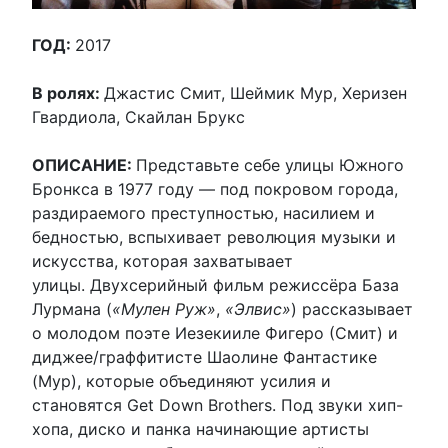
ГОД:
2017
В ролях:
Джастис Смит, Шеймик Мур, Херизен
Гвардиола, Скайлан Брукс
ОПИСАНИЕ:
Представьте себе улицы Южного
Бронкса в 1977 году — под покровом города,
раздираемого преступностью, насилием и
бедностью, вспыхивает революция музыки и
искусства, которая захватывает
улицы. Двухсерийный фильм режиссёра База
Лурмана (
«Мулен Руж»
,
«Элвис»
) рассказывает
о молодом поэте Иезекииле Фигеро (Смит) и
диджее/граффитисте Шаолине Фантастике
(Мур), которые объединяют усилия и
становятся Get Down Brothers. Под звуки хип-
хопа, диско и панка начинающие артисты