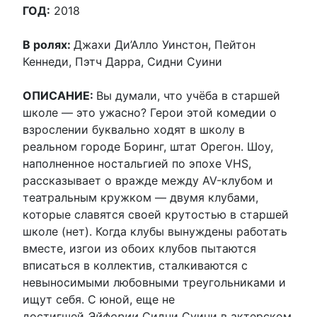
ГОД:
2018
В ролях:
Джахи Ди’Алло Уинстон, Пейтон
Кеннеди, Пэтч Дарра, Сидни Суини
ОПИСАНИЕ:
Вы думали, что учёба в старшей
школе — это ужасно? Герои этой комедии о
взрослении буквально ходят в школу в
реальном городе Боринг, штат Орегон. Шоу,
наполненное ностальгией по эпохе VHS,
рассказывает о вражде между AV-клубом и
театральным кружком — двумя клубами,
которые славятся своей крутостью в старшей
школе (нет). Когда клубы вынуждены работать
вместе, изгои из обоих клубов пытаются
вписаться в коллектив, сталкиваются с
невыносимыми любовными треугольниками и
ищут себя. С юной, еще не
достигшей
Эйфории
Сидни Суини в актерском