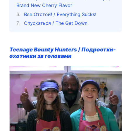
Brand New Cherry Flavor
Все Отстой! / Everything Sucks!
Спускаться / The Get Down
Teenage Bounty Hunters
/
Подростки-
охотники за головами