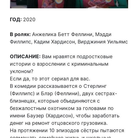
ГОД:
2020
В ролях:
Анжелика Бетт Феллини, Мэдди
Филлипс, Кадим Хардисон, Вирджиния Уильямс
ОПИСАНИЕ:
Вам нравятся подростковые
истории о взрослении с криминальным
уклоном?
Если да, то этот сериал для вас.
В комедии рассказывается о Стерлинг
(Филлипс) и Блэр (Феллини), двух сестрах-
близнецах, которые объединяются с
безжалостным охотником за головами по
имени Баузер (Хардисон), чтобы заработать
денег на ремонт отцовского грузовика.
На протяжении 10 эпизодов сёстры пытаются
совмещать семейную жизнь и школьные