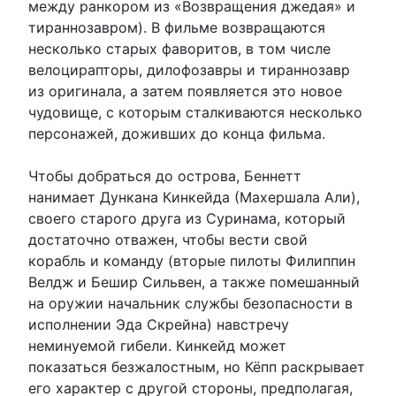
между ранкором из «Возвращения джедая» и
тираннозавром). В фильме возвращаются
несколько старых фаворитов, в том числе
велоцирапторы, дилофозавры и тираннозавр
из оригинала, а затем появляется это новое
чудовище, с которым сталкиваются несколько
персонажей, доживших до конца фильма.
Чтобы добраться до острова, Беннетт
нанимает Дункана Кинкейда (Махершала Али),
своего старого друга из Суринама, который
достаточно отважен, чтобы вести свой
корабль и команду (вторые пилоты Филиппин
Велдж и Бешир Сильвен, а также помешанный
на оружии начальник службы безопасности в
исполнении Эда Скрейна) навстречу
неминуемой гибели. Кинкейд может
показаться безжалостным, но Кёпп раскрывает
его характер с другой стороны, предполагая,