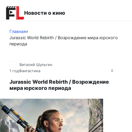
Перейти
к
Новости о кино
контенту
Главная
»
Jurassic World Rebirth / Возрождение мира юрского
периода
Виталий Шульгин
1 год
Фантастика
0
Jurassic World Rebirth / Возрождение
мира юрского периода