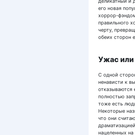
деликатный и 
его новая поп
хоррор-фэндом
правильного х
черту, превра
обеих сторон е
Ужас или
С одной сторо
ненависти к 
отказываются 
полностью зап
тоже есть люд
Некоторые наз
что они счита
драматизацией
нацеленных на 