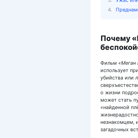
Ужас или
Преднам
Почему «
беспокой
Фильм
«Меган 
использует пр
убийства или 
сверхъестеств
о жизни подро
может стать п
«найденной пл
жизнерадостно
незнакомцем, и
загадочных вс