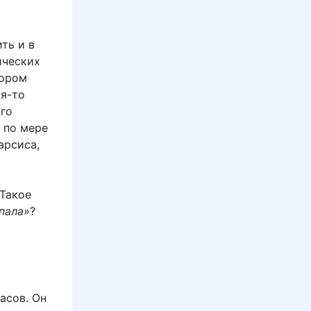
ть и в
ических
тором
ая-то
ого
 по мере
арсиса,
 Такое
пала»
?
асов. Он