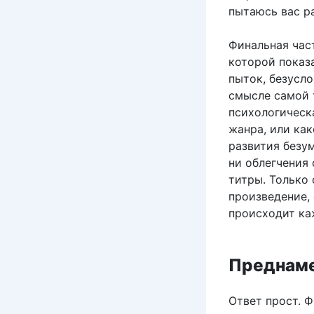
пытаюсь вас ра
Финальная час
которой показ
пыток, безусл
смысле самой т
психологическ
жанра, или ка
развития безум
ни облегчения 
титры. Только 
произведение, 
происходит ка
Преднаме
Ответ прост. 