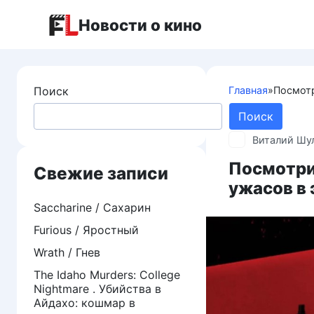
Перейти
Новости о кино
к
контенту
Поиск
Главная
»
Посмотр
Поиск
Виталий Шу
Посмотри
Свежие записи
ужасов в 
Saccharine / Сахарин
Furious / Яростный
Wrath / Гнев
The Idaho Murders: College
Nightmare . Убийства в
Айдахо: кошмар в