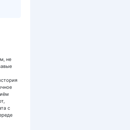
м, не
вавые
история
ычное
риём
т,
та с
ереде