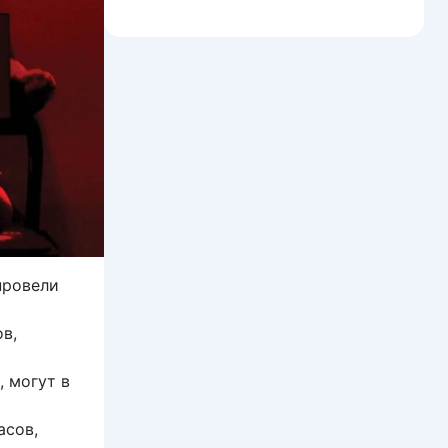
провели
в,
 могут в
ь
асов,