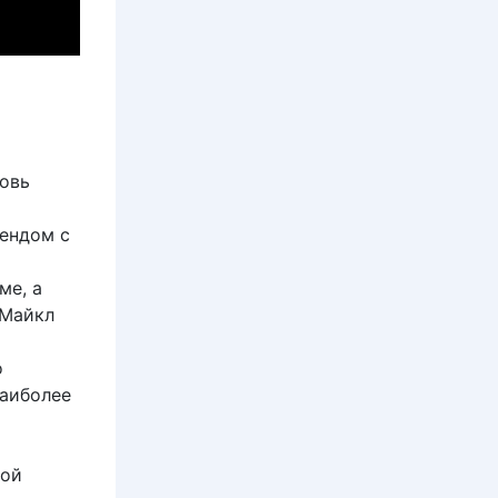
овь
рендом с
ме, а
 Майкл
о
наиболее
кой