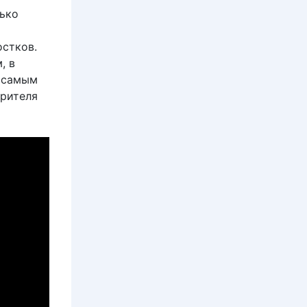
лько
стков.
, в
м самым
зрителя