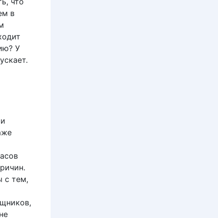
ь, что
ем в
м
ходит
ию? У
ускает.
 и
аже
жасов
ричин.
 с тем,
ищников,
не