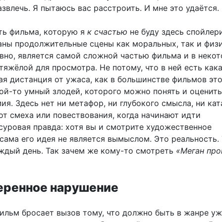
звлечь. Я пытаюсь вас расстроить. И мне это удаётся.
ть фильма, которую я
к счастью
не буду здесь спойлери
аны продолжительные сцены как моральных, так и физ
овно, является самой сложной частью фильма и в неко
яжёлой для просмотра. Не потому, что в ней есть как
ая дистанция от ужаса, как в большинстве фильмов эт
кой-то умный злодей, которого можно понять и оценить
ия. Здесь нет ни метафор, ни глубокого смысла, ни кат
от смеха или повествования, когда начинают идти
суровая правда: хотя вы и смотрите художественное
сама его идея не является вымыслом. Это реальность.
ждый день. Так зачем же кому-то смотреть
«Меган про
ренное нарушение
Фильм бросает вызов тому, что должно быть в жанре уж