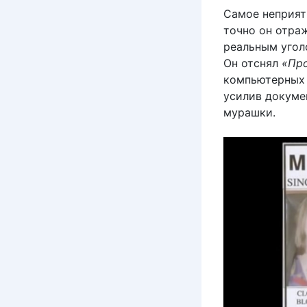
Самое неприятн
точно он отра
реальным угол
Он отснял
«Про
компьютерных 
усилив докуме
мурашки.