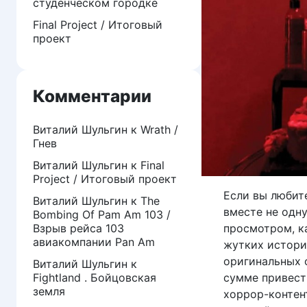
студенческом городке
Final Project / Итоговый
проект
Комментарии
Виталий Шульгин
к
Wrath /
Гнев
Виталий Шульгин
к
Final
Project / Итоговый проект
Если вы любите
Виталий Шульгин
к
The
вместе не одн
Bombing Of Pam Am 103 /
Взрыв рейса 103
просмотром, к
авиакомпании Pan Am
жутких истори
оригинальных 
Виталий Шульгин
к
Fightland . Бойцовская
сумме привести
земля
хоррор-контент