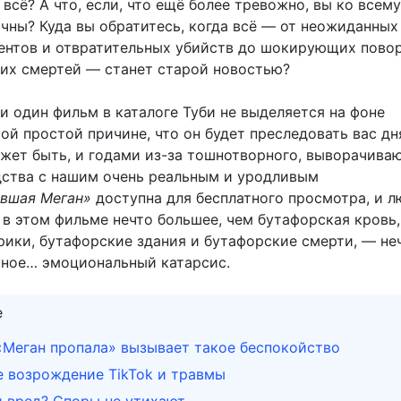
всё? А что, если, что ещё более тревожно, вы ко всем
ичны? Куда вы обратитесь, когда всё — от неожиданных
нтов и отвратительных убийств до шокирующих пово
их смертей — станет старой новостью?
Ни один фильм в каталоге Туби не выделяется на фоне
ой простой причине, что он будет преследовать вас дн
ожет быть, и годами из-за тошнотворного, выворачива
дства с нашим очень реальным и уродливым
вшая Меган»
доступна для бесплатного просмотра, и л
 в этом фильме нечто большее, чем бутафорская кровь,
рики, бутафорские здания и бутафорские смерти, — не
ное… эмоциональный катарсис.
е
Меган пропала» вызывает такое беспокойство
 возрождение TikTok и травмы