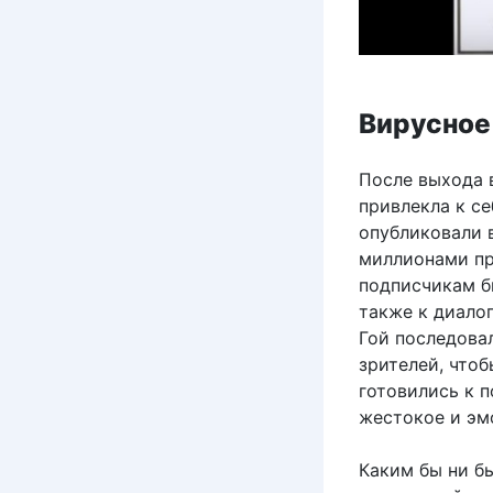
Вирусное
После выхода 
привлекла к се
опубликовали 
миллионами пр
подписчикам б
также к диало
Гой последова
зрителей, что
готовились к 
жестокое и эм
Каким бы ни б