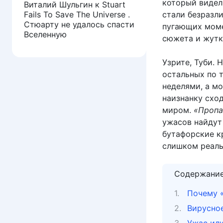
который видел 
Виталий Шульгин
к
Stuart
Fails To Save The Universe .
стали безразл
Стюарту не удалось спасти
пугающих моме
Вселенную
сюжета и жутк
Узрите, Туби. 
остальных по т
неделями, а м
наизнанку схо
миром.
«Пропа
ужасов найдут
бутафорские к
слишком реаль
Содержани
Почему «
Вирусное