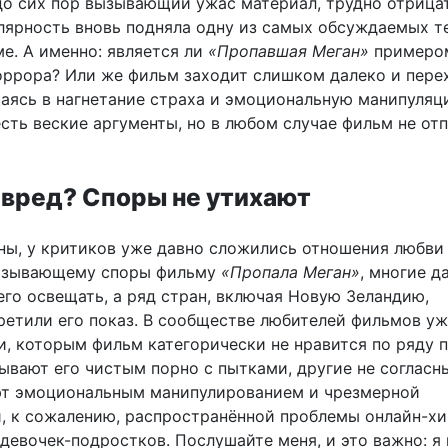
до сих пор вызывающий ужас материал, трудно отрицат
улярность вновь подняла одну из самых обсуждаемых т
е. А именно: является ли
«Пропавшая Меган»
примеро
оррора? Или же фильм заходит слишком далеко и пере
щаясь в нагнетание страха и эмоциональную манипуляц
сть веские аргументы, но в любом случае фильм не отп
 вред? Споры не утихают
ны, у критиков уже давно сложились отношения любви
вызывающему споры фильму
«Пропала Меган»
, многие д
его освещать, а ряд стран, включая Новую Зеландию,
ретили его показ. В сообществе любителей фильмов у
и, которым фильм категорически не нравится по ряду п
ывают его чистым порно с пытками, другие не согласны
ют эмоциональным манипулированием и чрезмерной
, к сожалению, распространённой проблемы онлайн-х
девочек-подростков. Послушайте меня, и это важно: я 