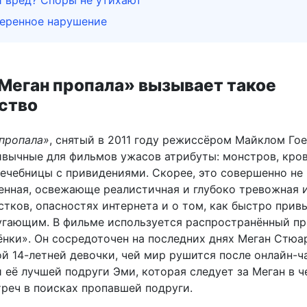
 вред? Споры не утихают
еренное нарушение
Меган пропала» вызывает такое
ство
пропала»
, снятый в 2011 году режиссёром Майклом Гое
ивычные для фильмов ужасов атрибуты: монстров, кро
лечебницы с привидениями. Скорее, это совершенно не
енная, освежающе реалистичная и глубоко тревожная 
стков, опасностях интернета и о том, как быстро прив
угающим. В фильме используется распространённый п
ёнки». Он сосредоточен на последних днях Меган Стюар
й 14-летней девочки, чей мир рушится после онлайн-ча
 её лучшей подруги Эми, которая следует за Меган в ч
треч в поисках пропавшей подруги.