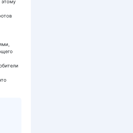
у этому
ротов
ями,
ющего
юбители
что