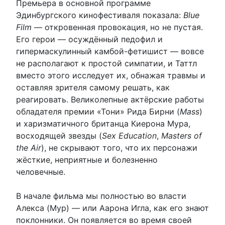
Премьера в основной программе
Эдинбургского кинофестиваля показала:
Blue
Film
— откровенная провокация, но не пустая.
Его герои — осуждённый педофил и
гипермаскулинный камбой-фетишист — вовсе
не располагают к простой симпатии, и Таттл
вместо этого исследует их, обнажая травмы и
оставляя зрителя самому решать, как
реагировать. Великолепные актёрские работы
обладателя премии «Тони» Рида Бирни (
Mass
)
и харизматичного британца Киерона Мура,
восходящей звезды (
Sex Education
,
Masters of
the Air
), не скрывают того, что их персонажи
жёсткие, неприятные и болезненно
человечные.
В начале фильма мы полностью во власти
Алекса (Мур) — или Аарона Игла, как его знают
поклонники. Он появляется во время своей