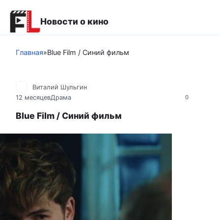
Перейти
к
Новости о кино
контенту
Главная
»
Blue Film / Синий фильм
Виталий Шульгин
12 месяцев
Драма
0
Blue Film / Синий фильм