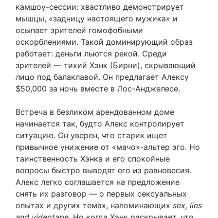
камшоу-сессии: хвастливо демонстрирует
мышцы, «задницу настоящего мужика» и
осыпает зрителей гомофобными
оскорблениями. Такой доминирующий образ
работает: деньги льются рекой. Среди
зрителей — тихий Хэнк (Бирни), скрывающий
лицо под балаклавой. Он предлагает Алексу
$50,000 за ночь вместе в Лос-Анджелесе.
Встреча в безликом арендованном доме
начинается так, будто Алекс контролирует
ситуацию. Он уверен, что старик ищет
привычное унижение от «мачо»-альтер эго. Но
таинственность Хэнка и его спокойные
вопросы быстро выводят его из равновесия.
Алекс легко соглашается на предложение
снять их разговор — о первых сексуальных
опытах и других темах, напоминающих
sex, lies
and videotape
. Но когда Хэнк раскрывает, что