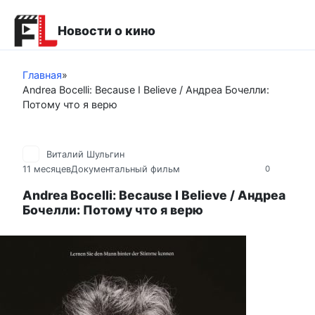
Перейти
к
Новости о кино
контенту
Главная
»
Andrea Bocelli: Because I Believe / Андреа Бочелли:
Потому что я верю
Виталий Шульгин
11 месяцев
Документальный фильм
0
Andrea Bocelli: Because I Believe / Андреа
Бочелли: Потому что я верю