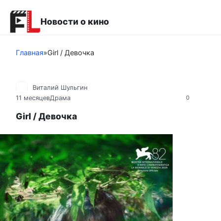
Перейти
к
Новости о кино
контенту
Главная
»
Girl / Девочка
Виталий Шульгин
11 месяцев
Драма
0
Girl / Девочка