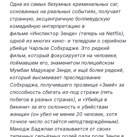
Одна из самых безумных криминальных саг,
основанных на реальных событиях, получает
странную, эксцентричную болливудскую
комедийную интерпретацию в
фильме
«Инспектор Зенде»
(теперь на Netflix),
одной из многих кино- и теледрам о серийном
убийце Чарльзе Собхрадже. Это редкий
фильм, который фокусируется на человеке,
поймавшем его, знаменитом полицейском
Мумбаи Мадукаре Зенде, и ещё более редкий,
который высмеивает преследование
Собхраджа, получившего прозвище «Змей» за
способность сбегать из-под стражи (пять
побегов в разных странах), и «Убийца в
бикини» за его склонность к убийствам
женщин (он убил не менее 20 человек, хотя
точное число остаётся неподтверждённым).
Манодж Баджпаи отказывается от своих
типичных серьёзных ролей ради роли Зенде в