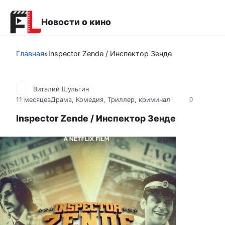
Перейти
к
Новости о кино
контенту
Главная
»
Inspector Zende / Инспектор Зенде
Виталий Шульгин
11 месяцев
Драма
,
Комедия
,
Триллер, криминал
0
Inspector Zende / Инспектор Зенде