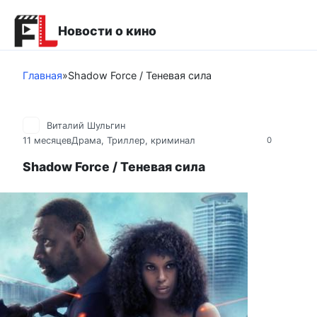
Перейти
к
Новости о кино
контенту
Главная
»
Shadow Force / Теневая сила
Виталий Шульгин
11 месяцев
Драма
,
Триллер, криминал
0
Shadow Force / Теневая сила