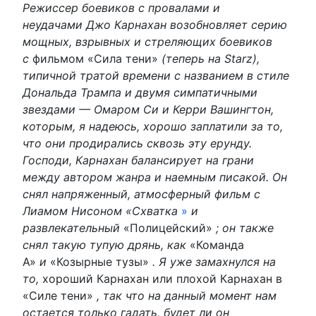
Режиссер боевиков с провалами и
неудачами Джо Карнахан возобновляет серию
мощных, взрывных и стреляющих боевиков
с
фильмом «Сила тени»
(теперь на Starz),
типичной тратой времени с названием в стиле
Дональда Трампа и двумя симпатичными
звездами — Омаром Си и Керри Вашингтон,
которым, я надеюсь, хорошо заплатили за то,
что они продирались сквозь эту ерунду.
Господи, Карнахан балансирует на грани
между автором жанра и наемным писакой. Он
снял напряженный, атмосферный фильм с
Лиамом Нисоном «Схватка
»
и
развлекательный
«Полицейский»
; он также
снял такую ​​тупую дрянь, как
«Команда
А»
и
«Козырные тузы»
. Я уже замахнулся на
то,
хороший Карнахан или плохой Карнахан в
«Силе тени»
, так что на данный момент нам
остается только гадать, будет ли он