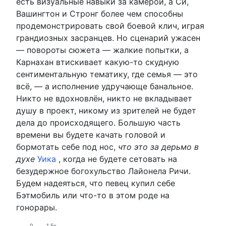
есть визуальные навыки за камерой, а Си,
Вашингтон и Стронг более чем способны
продемонстрировать свой боевой клич, играя
грандиозных засранцев. Но сценарий ужасен
— повороты сюжета — жалкие попытки, а
Карнахан втискивает какую-то скудную
сентиментальную тематику, где семья — это
всё, — а исполнение удручающе банальное.
Никто не вдохновлён, никто не вкладывает
душу в проект, никому из зрителей не будет
дела до происходящего. Большую часть
времени вы будете качать головой и
бормотать себе под нос,
что это за
дерьмо в
духе
Уика
, когда не будете сетовать на
безудержное богохульство Лайонела Ричи.
Будем надеяться, что певец купил себе
Бэтмобиль или что-то в этом роде на
гонорары.
0
1.5к.