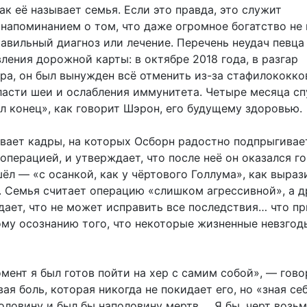
ак её называет семья. Если это правда, это служит
напоминанием о том, что даже огромное богатство не 
авильный диагноз или лечение. Перечень неудач певца
ления дорожной карты: в октябре 2018 года, в разгар
ура, он был вынужден всё отменить из-за стафилококко
ласти шеи и ослабления иммунитета. Четыре месяца сп
ыл конец», как говорит Шэрон, его будущему здоровью.
вает кадры, на которых Осборн радостно подпрыгивае
операцией, и утверждает, что после неё он оказался г
ёл — «с осанкой, как у чёртового Голлума», как выраз
и. Семья считает операцию «слишком агрессивной», а д
дает, что не может исправить все последствия… что пр
му осознанию того, что некоторые жизненные невзгод
мент я был готов пойти на хер с самим собой», — гово
ая боль, которая никогда не покидает его, но «зная себ
оловину и был бы наполовину мертв … Я бы, черт возьм