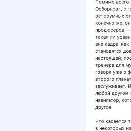
Помимо всего п
Осборнов», с 
остроумных от
конечно же, он
продюсеров, —
такая ли урав
вне кадра, как
становятся до
настоящей, по
тренера для му
говоря уже о 
второго плана»
заслуживает. И
любой другой ч
навигатор, кот
другое.
Что касается т
в некоторых из