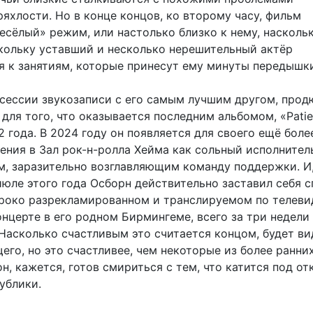
яхлости. Но в конце концов, ко второму часу, фильм
есёлый» режим, или настолько близко к нему, насколь
кольку уставший и несколько нерешительный актёр
я к занятиям, которые принесут ему минуты передышк
 сессии звукозаписи с его самым лучшим другом, про
для того, что оказывается последним альбомом, «Patie
 года. В 2024 году он появляется для своего ещё боле
ения в Зал рок-н-ролла Хейма как сольный исполнитель
, заразительно возглавляющим команду поддержки. И
июле этого года Осборн действительно заставил себя с
роко разрекламированном и транслируемом по телев
нцерте в его родном Бирмингеме, всего за три недели
Насколько счастливым это считается концом, будет ви
его, но это счастливее, чем некоторые из более ранни
он, кажется, готов смириться с тем, что катится под от
публики.