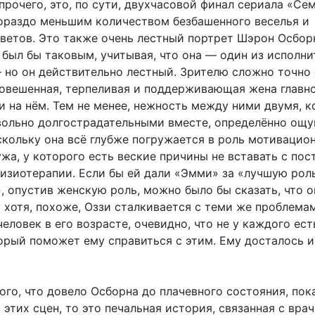
рочего, это, по сути, двухчасовой финал сериала «Се
гораздо меньшим количеством безбашенного веселья и
ветов. Это также очень лестный портрет Шэрон Осбор
 был бы таковым, учитывая, что она — один из исполн
 но он действительно лестный. Зрителю сложно точно 
новешенная, терпеливая и поддерживающая жена главно
 и на нём. Тем не менее, нежность между ними двумя, к
вольно долгострадательными вместе, определённо ощ
скольку она всё глубже погружается в роль мотивацио
жа, у которого есть веские причины не вставать с пост
физиотерапии. Если бы ей дали «Эмми» за «лучшую рол
, опустив женскую роль, можно было бы сказать, что о
 хотя, похоже, Оззи сталкивается с теми же проблемам
еловек в его возрасте, очевидно, что не у каждого ест
орый поможет ему справиться с этим. Ему досталось и 
ого, что довело Осборна до плачевного состояния, пок
 этих сцен, то это печальная история, связанная с вра