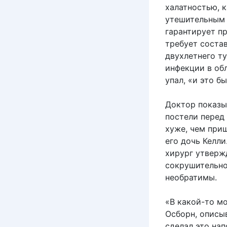
халатностью, к
утешительным 
гарантирует пр
требует состав
двухлетнего т
инфекции в об
упал, «и это б
Доктор показы
постели перед 
хуже, чем приш
его дочь Келл
хирург утверж
сокрушительно
необратимы.
«В какой-то мо
Осборн, описыв
сделал это нап