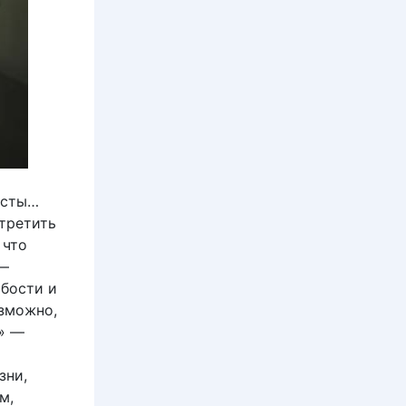
исты…
стретить
 что
 —
абости и
озможно,
n» —
зни,
м,