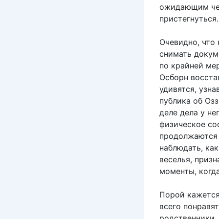
ожидающим чег
пристегнуться.
Очевидно, что 
снимать докум
по крайней мер
Осборн восстан
удивятся, узна
публика об Озз
деле дела у не
физическое со
продолжаются 
наблюдать, ка
веселья, призн
моменты, когда
Порой кажется
всего понравят
родственники,