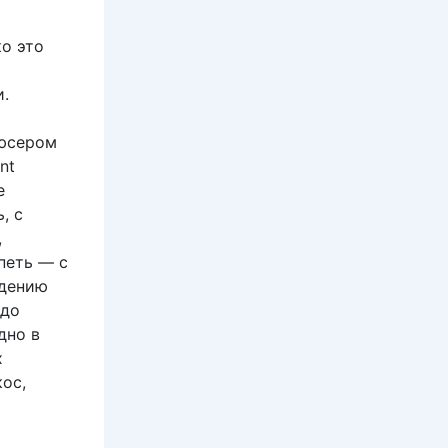
ко это
и.
дюсером
nt
е
, с
,
петь — с
идению
 до
дно в
х
кос,