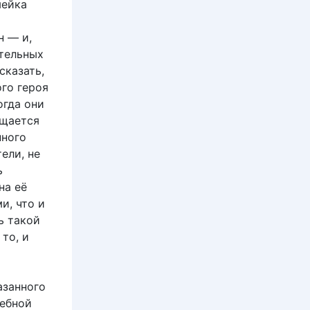
мейка
н — и,
ительных
сказать,
го героя
огда они
ущается
нного
ели, не
ь
на её
и, что и
ь такой
то, и
азанного
чебной