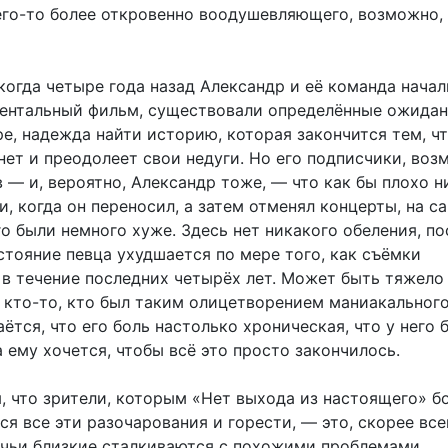
о-то более откровенно воодушевляющего, возможно,
когда четыре года назад Александр и её команда начал
ентальный фильм, существовали определённые ожидан
е, надежда найти историю, которая закончится тем, ч
ет и преодолеет свои недуги. Но его подписчики, воз
в — и, вероятно, Александр тоже, — что как бы плохо н
и, когда он переносил, а затем отменял концерты, на с
го были немного хуже. Здесь нет никакого обеления, п
стояние певца ухудшается по мере того, как съёмки
в течение последних четырёх лет. Может быть тяжело
к кто-то, кто был таким олицетворением маниакальног
аётся, что его боль настолько хроническая, что у него
 ему хочется, чтобы всё это просто закончилось.
, что зрители, которым «Нет выхода из настоящего» б
ся все эти разочарования и горести, — это, скорее все
 чьи близкие сталкиваются с похожими проблемами