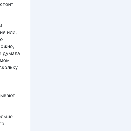
 стоит
и
ия или,
то
можно,
и думала
амом
оскольку
о
 бывают
ольше
го,