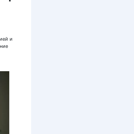
ией и
ние