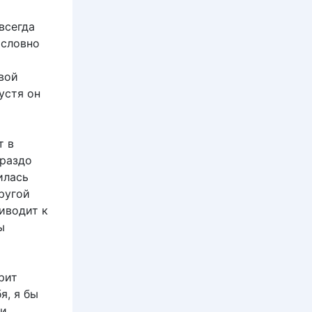
всегда
 словно
вой
устя он
т в
ораздо
илась
ругой
иводит к
ы
рит
я, я бы
и,