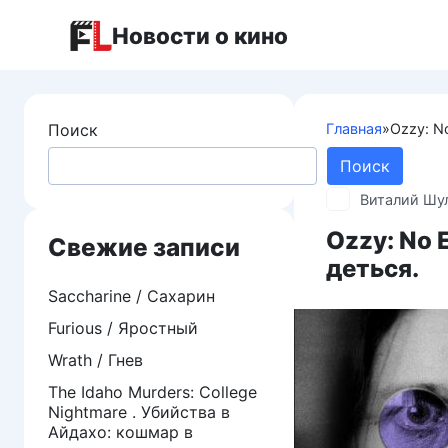
Перейти
Новости о кино
к
контенту
Поиск
Главная
»
Ozzy: N
Поиск
Виталий Шу
Ozzy: No 
Свежие записи
деться.
Saccharine / Сахарин
Furious / Яростный
Wrath / Гнев
The Idaho Murders: College
Nightmare . Убийства в
Айдахо: кошмар в