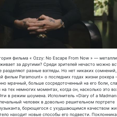
тория фильма « Ozzy: No Escape From Now » — металл
хаживает за другими? Среди зрителей нечасто можно в
 разделяют разные взгляды. Но нет никаких сомнений,
й фильм Paramount+ о последних годах жизни рокера
но мрачный, больше сосредоточенный на его боли, сл
 на тех немногих моментах, когда он, насколько это в
йти в режим шоумена. Исполнитель «Diary of a Madma
 печальный человек в довольно решительном портрете
музыканта, борющегося с ухудшающимся качеством жи
 тело находит новые способы его подвести. Поклонника