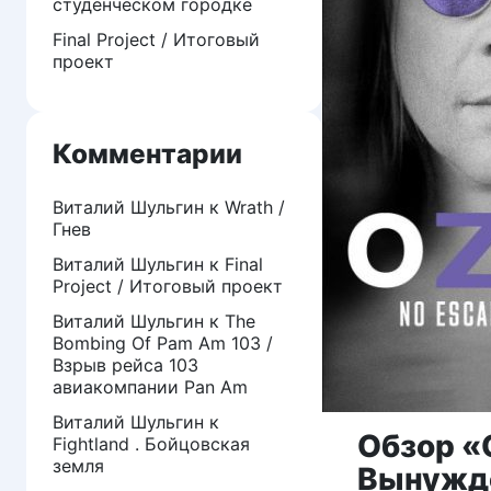
студенческом городке
Final Project / Итоговый
проект
Комментарии
Виталий Шульгин
к
Wrath /
Гнев
Виталий Шульгин
к
Final
Project / Итоговый проект
Виталий Шульгин
к
The
Bombing Of Pam Am 103 /
Взрыв рейса 103
авиакомпании Pan Am
Виталий Шульгин
к
Обзор «
Fightland . Бойцовская
земля
Вынужде