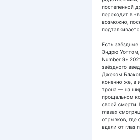
постепенной др
переходит в «в
возможно, пос
подталкиваетс
Есть звёздные
Эндрю Уоттом, 
Number 9» 2022
звёздного введ
Джеком Блэком
конечно же, в 
трона — на ши
прощальном ко
своей смерти. 
глазах смотрящ
отрывков, где 
вдали от глаз 