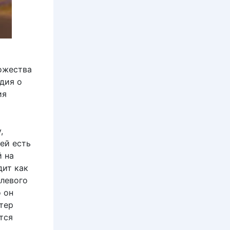
ножества
дия о
ия
,
ей есть
й на
дит как
 левого
о он
тер
тся