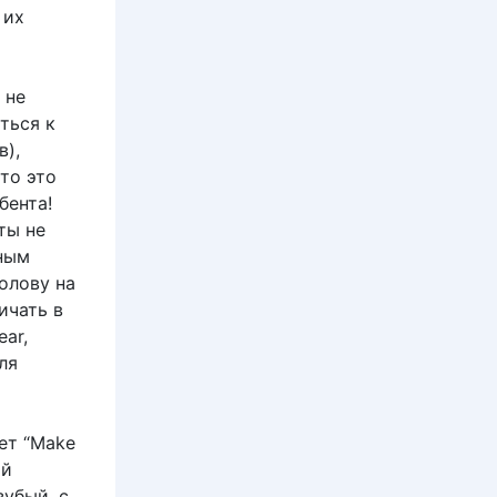
 их
 не
ться к
в),
то это
бента!
ты не
тным
олову на
ичать в
ear,
ля
ет “Make
ой
зубый, с