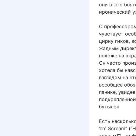
они этого боят
иронический у
С профессором
чувствует осо
цирку гиков, 
жадным директ
похоже на экр
Он часто произ
хотела бы нав
взглядом на чт
всеобщее обозр
панике, увидев
подкрепленной
бутылок.
Есть нескольк
’em Scream” (“
тошнит!”), но 