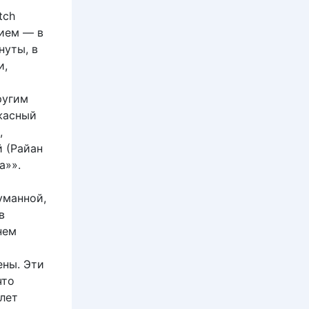
tch
нием — в
нуты, в
и,
ругим
жасный
,
 (Райан
а»».
уманной,
в
нем
ены. Эти
что
лет