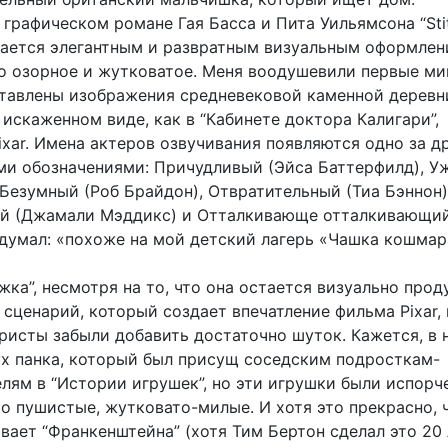
графическом романе Гая Басса и Пита Уильямсона “Sti
ичается элегантным и развратным визуальным оформле
то озорное и жутковатое. Меня воодушевили первые ми
тавлены изображения средневековой каменной деревн
искаженном виде, как в “Кабинете доктора Калигари”,
ixar. Имена актеров озвучивания появляются одно за д
и обозначениями: Причудливый (Эйса Баттерфилд), У
Безумный (Роб Брайдон), Отвратительный (Тиа Бэннон)
й (Джамали Мэддикс) и Отталкивающе отталкивающий
одумал: «похоже на мой детский лагерь «Чашка кошмар
жка”, несмотря на то, что она остается визуально прод
сценарий, который создает впечатление фильма Pixar, 
ристы забыли добавить достаточно шуток. Кажется, в 
ух панка, который был присущ соседским подросткам-
лям в “Истории игрушек”, но эти игрушки были испорч
о пушистые, жутковато-милые. И хотя это прекрасно, 
вает “Франкенштейна” (хотя Тим Бертон сделал это 20 