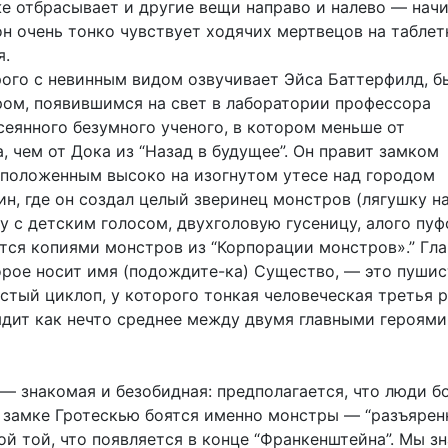
же отбрасывает и другие вещи направо и налево — начи
он очень тонко чувствует ходячих мертвецов на таблет
я.
рого с невинным видом озвучивает Эйса Баттерфилд, б
ом, появившимся на свет в лаборатории профессора
сеянного безумного ученого, в котором меньше от
 чем от Дока из “Назад в будущее”. Он правит замком
сположенным высоко на изогнутом утесе над городом
н, где он создал целый зверинец монстров (лягушку н
у с детским голосом, двухголовую гусеницу, алого пуф
тся копиями монстров из “Корпорации монстров».” Гл
орое носит имя (подождите-ка) Существо, — это пуши
стый циклоп, у которого тонкая человеческая третья р
ядит как нечто среднее между двумя главными героями
— знакомая и безобидная: предполагается, что люди б
в замке Гротескью боятся именно монстры — “разъярен
ой той, что появляется в конце “Франкенштейна”. Мы зн