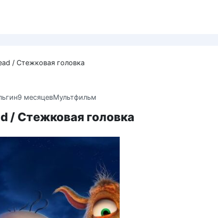
Head / Стежковая головка
льгин
9 месяцев
Мультфильм
ad / Стежковая головка