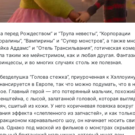
а перед Рождеством” и “Трупа невесты”, “Корпорации
оралины”, “Вампирины” и “Супер монстров”, а также м
йка Аддамс” и “Отель Трансильвания”, готическая коме
ла таким же мейнстримом, как и любая другая. Фантаз
инцессы, и во многих случаях столь же полезная.
безделушка “Голова стежка”, приуроченная к Хэллоуину
ансируется в Европе, так что можно подумать, что в н
ное. Главный герой — это потерянный мальчик, похожи
нштейна, с лысой, залатанной головой, которая выгля
ч, сшитый из кожи. У него коричневая повязка вокруг
дания эффекта «слепленного из запчастей», и как тольк
тракционом карнавального шоу, он начинает носить сви
а. Однако под маской из фильмов о монстрах скрывае
ельный британский мальчишка, который ищет дом.