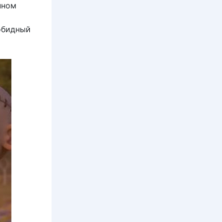
нном
зобидный