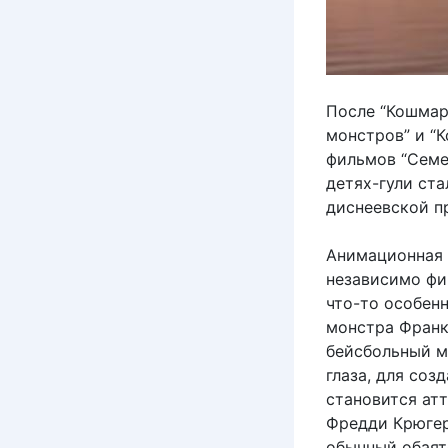
После “Кошмар
монстров” и “К
фильмов “Семе
детях-гули ста
диснеевской пр
Анимационная 
независимо фин
что-то особен
монстра Франке
бейсбольный мя
глаза, для соз
становится ат
Фредди Крюгер
обычный обаят