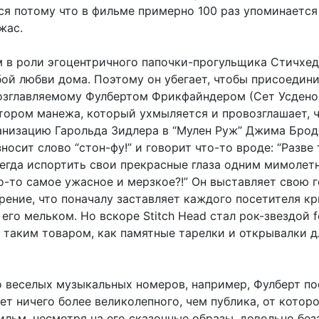
ся потому что в фильме примерно 100 раз упоминается
жас.
 в роли эгоцентричного папочки-прогульщика Стичхед
бой любви дома. Поэтому он убегает, чтобы присоедини
возглавляемому Фулбертом Фрикфайндером (Сет Усдено
ором манежа, который ухмыляется и провозглашает, ч
анизацию Гарольда Зидлера в “Мулен Руж” Джима Брод
носит слово “стон-фу!” и говорит что-то вроде: “Разве 
сегда испортить свои прекрасные глаза одним мимоле
о-то самое ужасное и мерзкое?!” Он выставляет свою г
ение, что поначалу заставляет каждого посетителя кр
 его мельком. Но вскоре Stitch Head стал рок-звездой f
 таким товаром, как памятные тарелки и открывалки д
о веселых музыкальных номеров, например, Фулберт по
Нет ничего более великолепного, чем публика, от котор
фильм, несмотря на его сказочные образы, довольно без