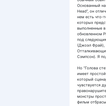
Основанный на 
Head”, он отл
нем есть что-
которых предс
выполненные в 
обновленном P
под следующим
(Джоэл Фрай), 
Отталкивающи
Сэмпсон). Я п
Но “Голова сте
имеет простой 
который сцена
чувствуется д
правонарушите
монстры прост
фильм отбрасы