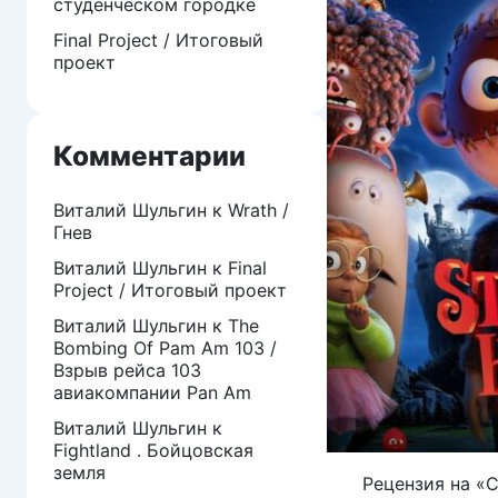
студенческом городке
Final Project / Итоговый
проект
Комментарии
Виталий Шульгин
к
Wrath /
Гнев
Виталий Шульгин
к
Final
Project / Итоговый проект
Виталий Шульгин
к
The
Bombing Of Pam Am 103 /
Взрыв рейса 103
авиакомпании Pan Am
Виталий Шульгин
к
Fightland . Бойцовская
земля
Рецензия на «