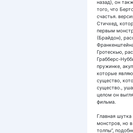
назад), он так
того, что Берт
счастья. верси
Стичхед, кото
первым монстр
(Брайдон), рас
Франкенштейна,
Гротескью, ра
Грабберс-Нубби
пружинке, акул
которые являю
существо, кот
существо., уша
целом он выгл
фильма.
Главная шутка 
монстров, но 
толпы”, подобн