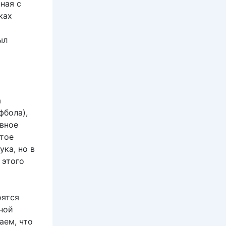
ная с
ках
ыл
а
фбола),
авное
стое
ука, но в
 этого
оятся
ной
аем, что