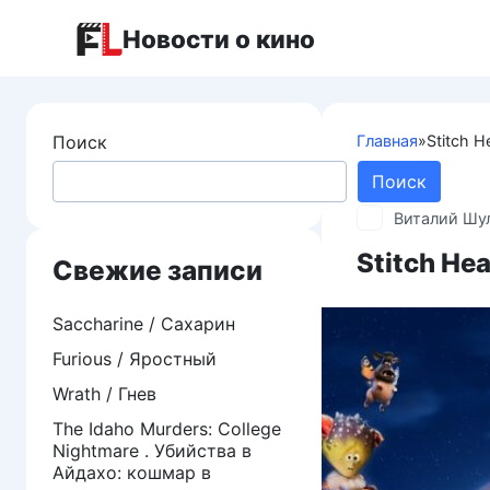
Перейти
Новости о кино
к
контенту
Поиск
Главная
»
Stitch 
Поиск
Виталий Шу
Stitch He
Свежие записи
Saccharine / Сахарин
Furious / Яростный
Wrath / Гнев
The Idaho Murders: College
Nightmare . Убийства в
Айдахо: кошмар в