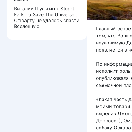
Виталий Шульгин
к
Stuart
Fails To Save The Universe .
Стюарту не удалось спасти
Вселенную
Главный секре
том, что Волше
неуловимую До
появляется в н
По информац
исполнит роль
опубликовала в
съемочной пло
«Какая честь д
моими товарищ
выделив Джона
Дровосек), Ом
собаку Оскара 