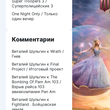
Super Troopers 3 /
Суперполицейские 3
One Night Only / Только
один вечер
Комментарии
Виталий Шульгин
к
Wrath /
Гнев
Виталий Шульгин
к
Final
Project / Итоговый проект
Виталий Шульгин
к
The
Bombing Of Pam Am 103 /
Взрыв рейса 103
авиакомпании Pan Am
Виталий Шульгин
к
Fightland . Бойцовская
земля