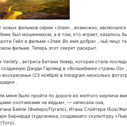
т новых фильмов
серии «Злая»
, возможно, заключался 
бник был мошенником, а в том, кто играет, казалось бы
роти Гейл в
фильме «Злая: Во имя добра»
, чьё лицо та
овом фильме. Теперь этот секрет раскрыт.
ии
Variety
, актриса Бетани Уивер, которая стала последн
, созданную Джуди Гарленд в
«Волшебнике страны Оз»
,
 воскресенье (23 ноября) в Instagram несколько фотог
щадки .
ля меня было пройти по дороге из желтого кирпича вм
ами-охотниками на ведьм», — написала она,
тана Бейли (Фийеро/Пугало), Итана Слэйтера (Бок/Же
ари Бернарда (художника, создавшего скульптуру «Льва
(Тото).