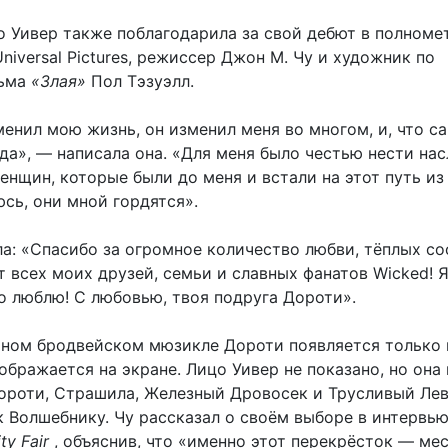
го Уивер также поблагодарила за свой дебют в полном
niversal Pictures, режиссер Джон М. Чу и художник по
льма
«Злая»
Пол Тэзуэлл.
енил мою жизнь, он изменил меня во многом, и, что с
гда», — написала она. «Для меня было честью нести на
нщин, которые были до меня и встали на этот путь из
сь, они мной гордятся».
а: «Спасибо за огромное количество любви, тёплых с
 всех моих друзей, семьи и славных фанатов Wicked! Я
о люблю! С любовью, твоя подруга Дороти».
рном бродвейском мюзикле Дороти появляется только 
тображается на экране. Лицо Уивер не показано, но она
Дороти, Страшила, Железный Дровосек и Трусливый Ле
к Волшебнику. Чу рассказал о своём выборе в интервь
ty Fair
, объяснив, что «именно этот перекрёсток — мес