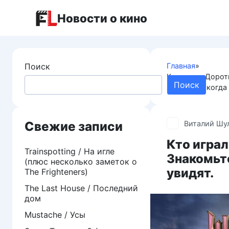
Перейти
Новости о кино
к
контенту
Поиск
Главная
»
Кто играл Дорот
Поиск
зрители никогда 
Свежие записи
Виталий Шу
Кто играл
Trainspotting / На игле
Знакомьте
(плюс несколько заметок о
увидят.
The Frighteners)
The Last House / Последний
дом
Mustache / Усы