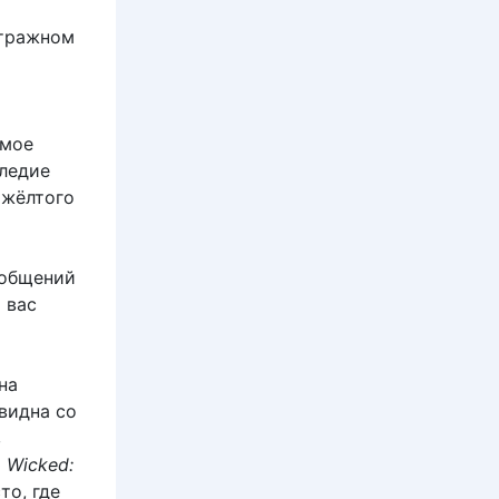
етражном
амое
следие
 жёлтого
ообщений
 вас
на
 видна со
в
ю
Wicked:
то, где