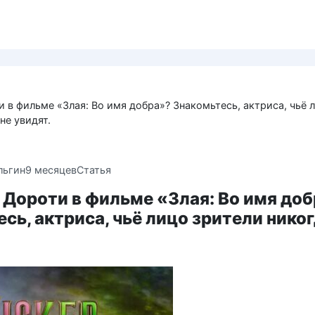
и в фильме «Злая: Во имя добра»? Знакомьтесь, актриса, чьё 
не увидят.
льгин
9 месяцев
Статья
 Дороти в фильме «Злая: Во имя до
сь, актриса, чьё лицо зрители никог