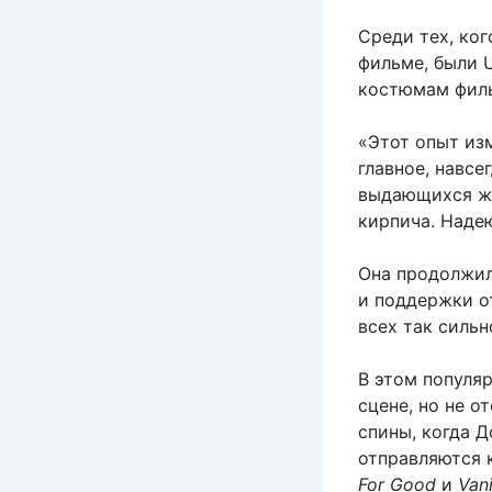
Среди тех, ко
фильме, были U
костюмам фи
«Этот опыт изм
главное, навсе
выдающихся же
кирпича. Надею
Она продолжил
и поддержки от
всех так сильн
В этом популя
сцене, но не о
спины, когда 
отправляются 
For Good
и
Vani