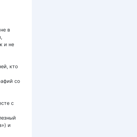
не в
,
к и не
ей, кто
рафий со
есте с
лезный
») и