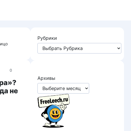
Рубрики
лицо
0
Архивы
бра»?
да не