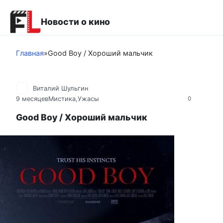
Перейти
к
Новости о кино
контенту
Главная
»
Good Boy / Хороший мальчик
Виталий Шульгин
9 месяцев
Мистика,Ужасы
0
Good Boy / Хороший мальчик