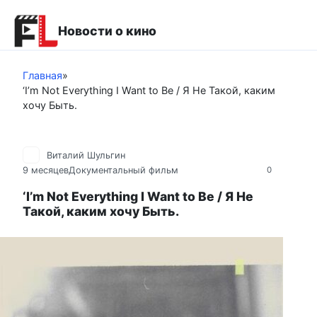
Перейти
к
Новости о кино
контенту
Главная
»
‘I’m Not Everything I Want to Be / Я Не Такой, каким
хочу Быть.
Виталий Шульгин
9 месяцев
Документальный фильм
0
‘I’m Not Everything I Want to Be / Я Не
Такой, каким хочу Быть.