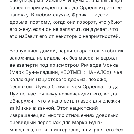
«ее униформа Мелани». Я думаю, она выглядит
более непринужденно, когда Орделл играет ее
папочку. В любом случае, Фрэнк — кусок
дерьма, поэтому, когда они говорят, что убьют
его жену, если он не заплатит, он думает, что
это избавит его от некоторых неприятностей.
Вернувшись домой, парни стараются, чтобы их
заложница не видела их без масок, и держат
ее взаперти под присмотром Ричарда Монка
(Марк Бун-младший, «БЭТМЕН: НАЧАЛО»), чья
коллекция нацистского дерьма, похоже,
беспокоит Луиса больше, чем Орделла. Тогда
Луи по-настоящему возненавидит его, когда
обнаружит, что у него есть глазок для слежки
за Микки в ванной. Этот нацистский
извращенец во многих отношениях довольно
очевидный персонаж для Марка Буна-
младшего, но, что интересно, он играет его без