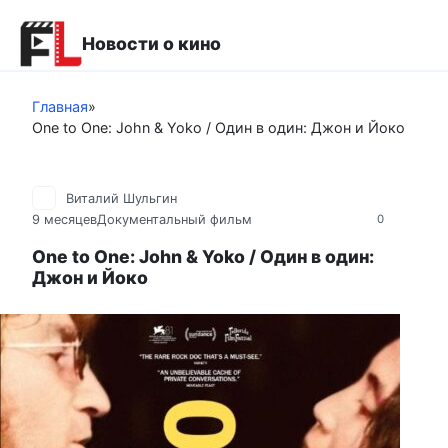
Перейти
к
Новости о кино
контенту
Главная
»
One to One: John & Yoko / Один в один: Джон и Йоко
Виталий Шульгин
9 месяцев
Документальный фильм
0
One to One: John & Yoko / Один в один:
Джон и Йоко