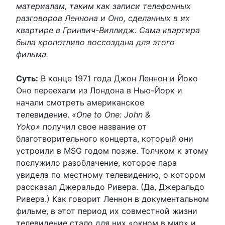
материалам, таким как записи телефонных
разговоров Леннона и Оно, сделанных в их
квартире в Гринвич-Виллидж. Сама квартира
была кропотливо воссоздана для этого
фильма.
Суть:
В конце 1971 года Джон Леннон и Йоко
Оно переехали из Лондона в Нью-Йорк и
начали смотреть американское
телевидение.
«One to One: John &
Yoko»
получил свое название от
благотворительного концерта, который они
устроили в MSG годом позже. Толчком к этому
послужило разоблачение, которое пара
увидела по местному телевидению, о котором
рассказал Джеральдо Ривера. (Да, Джеральдо
Ривера.) Как говорит Леннон в документальном
фильме, в этот период их совместной жизни
телевидение стало для них «окном в мир» и