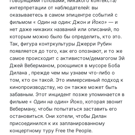
говорящими головами, никакого контекста/
интерпретации от наблюдателей: вы
оказываетесь в самом эпицентре событий с
фильмом «
Один на один: Джон и Йоко»
— и
нет даже никаких названий или описаний, по
которым можно было бы определить, кто это.
Так, фигура контркультуры Джерри Рубин
появляется до того, как его опознают, и то же
самое происходит с активистом/демагогом Эй
Джей Веберманом, роющимся в мусоре Боба
Дилана , прежде чем мы узнаем что-либо о
том, кто он такой. Это иммерсивный подход к
кинопроизводству, но он также может быть
забавным. Этот инцидент позже упоминается в
фильме «
Один на один»
Йоко, которая звонит
Веберману, чтобы попытаться заставить его
остановиться. Они хотели, чтобы Дилан
присоединился к их запланированному
концертному туру Free the People.