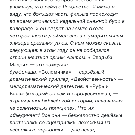
упомянул, что сейчас Рождество. Я имею в
виду, что большая часть фильма происходит
во время эпической недельной снежной бури в
Колорадо, и он кладет на землю около
четырех-шести дюймов снега в уморительном
эпизоде ​​срезания углов. О нём можно сказать
следующее: в этом году он не собирался
ограничиваться одним жанром: «
Свадьба
Мэдеи»
— это комедия-
буффонада,
«Соломинка»
— серьёзный
драматический триллер,
«Двойственность»
—
мелодраматический детектив, а
«Руфь и
Вооз»
(который он сам и спродюсировал) —
экранизация библейской истории, основанная
на религиозных принципах. Что их
объединяет? Все они — безжалостно дешёвые
постановки со сценариями, похожими на
небрежные черновики — две вещи,