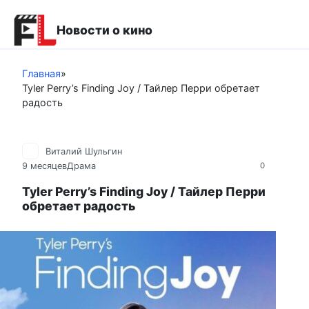
Перейти
к
Новости о кино
контенту
Главная
»
Tyler Perry’s Finding Joy / Тайлер Перри обретает
радость
Виталий Шульгин
9 месяцев
Драма
0
Tyler Perry’s Finding Joy / Тайлер Перри
обретает радость