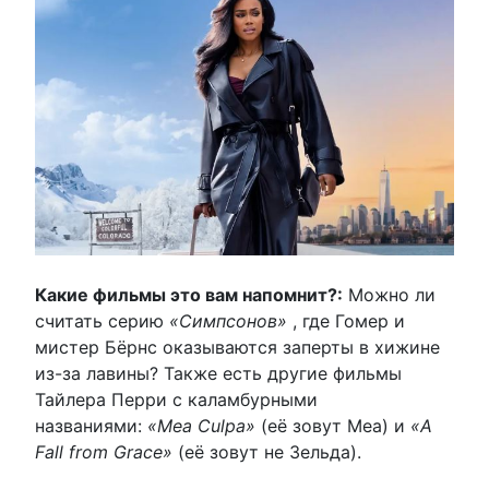
Какие фильмы это вам напомнит?:
Можно ли
считать серию
«Симпсонов»
, где Гомер и
мистер Бёрнс оказываются заперты в хижине
из-за лавины? Также есть другие фильмы
Тайлера Перри с каламбурными
названиями:
«Mea Culpa»
(её зовут Меа) и
«A
Fall from Grace»
(её зовут не Зельда).