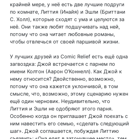
крайней мере, у неё есть две лучшие подруги
по комнате, Литтия (Инайя) и Эшли (Бриттани
С. Холл), которые сходят с ума и целуются за
неё. Они также любят подшучивать над ней,
потому что она читает любовные романы,
чтобы отвлечься от своей паршивой жизни.
У лучших друзей из Comic Relief есть ещё одна
загвоздка: Джой встречается с парнем по
имени Колтон (Аарон О’Коннелл). Как Джой к
нему относится? Двойственно, возможно,
потому что она кажется уклончивой, в том
смысле, что, возможно, этому сценарию нужен
ещё один черновик. Неудивительно, что
Литтия и Эшли не одобряют этого парня.
Особенно когда он приглашает Джой поехать с
ним навестить его семью, «сделать следующий
шаг». Джой соглашается, побуждая Литтию
съязвить: «Она едет в затонувшее место», тем