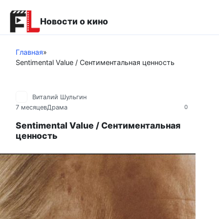
Перейти
к
Новости о кино
контенту
Главная
»
Sentimental Value / Сентиментальная ценность
Виталий Шульгин
7 месяцев
Драма
0
Sentimental Value / Сентиментальная
ценность