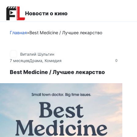
Перейти
к
Новости о кино
контенту
Главная
»
Best Medicine / Лучшее лекарство
Виталий Шульгин
7 месяцев
Драма
,
Комедия
0
Best Medicine / Лучшее лекарство