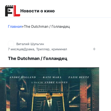
Перейти
к
Новости о кино
контенту
Главная
»
The Dutchman / Голландец
Виталий Шульгин
7 месяцев
Драма
,
Триллер, криминал
0
The Dutchman / Голландец