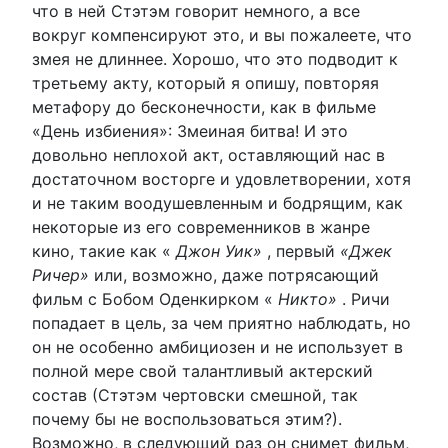
что в ней Стэтэм говорит немного, а все
вокруг компенсируют это, и вы пожалеете, что
змея не длиннее. Хорошо, что это подводит к
третьему акту, который я опишу, повторяя
метафору до бесконечности, как в фильме
«День избиения»: Змеиная битва! И это
довольно неплохой акт, оставляющий нас в
достаточном восторге и удовлетворении, хотя
и не таким воодушевленным и бодрящим, как
некоторые из его современников в жанре
кино, такие как «
Джон Уик»
, первый
«Джек
Ричер»
или, возможно, даже потрясающий
фильм с Бобом Оденкирком «
Никто»
. Ричи
попадает в цель, за чем приятно наблюдать, но
он не особенно амбициозен и не использует в
полной мере свой талантливый актерский
состав (Стэтэм чертовски смешной, так
почему бы не воспользоваться этим?).
Возможно, в следующий раз он снимет фильм,