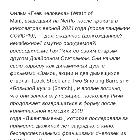
Фильм «Гнев человека» (Wrath of
Man),
вышедший на Netflix после проката в
кинотеатрах весной 2021 года (после пандемии
COVID-19), — долгожданное (долгожданное?
неизбежное? смутно ожидаемое?)
воссоединение Гая Ричи со своим старым
другом Джейсоном Стэтхэмом. Они начали
свою карьеру как динамичный дуэт с
фильмами
«Замок, акции и два дымящихся
ствола» (Lock Stock and Two Smoking Barrels)
и
«Большой куш
» (Snatch)
, и вполне логично,
что они заняли эту позицию, поскольку Ричи
продолжает возвращаться в форму после
криминальной комедии 2019
года
«Джентльмены»
, которая последовала за
примерно дюжиной лет заурядного кино:
бесперспективными франшизами
«Человек из