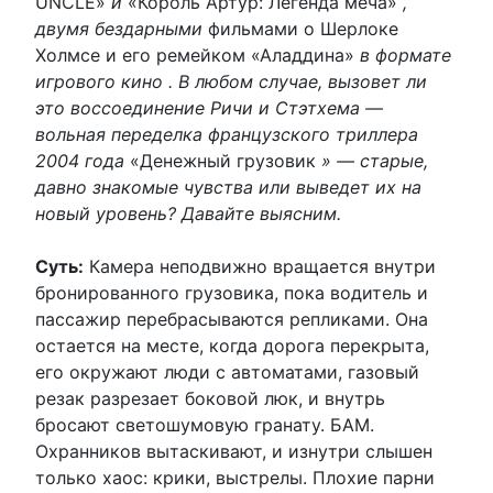
UNCLE»
и
«Король Артур: Легенда меча»
,
двумя бездарными
фильмами о Шерлоке
Холмсе и его ремейком «Аладдина»
в формате
игрового кино . В любом случае, вызовет ли
это воссоединение Ричи и Стэтхема —
вольная переделка французского триллера
2004 года
«Денежный грузовик
» — старые,
давно знакомые чувства или выведет их на
новый уровень? Давайте выясним.
Суть:
Камера неподвижно вращается внутри
бронированного грузовика, пока водитель и
пассажир перебрасываются репликами. Она
остается на месте, когда дорога перекрыта,
его окружают люди с автоматами, газовый
резак разрезает боковой люк, и внутрь
бросают светошумовую гранату. БАМ.
Охранников вытаскивают, и изнутри слышен
только хаос: крики, выстрелы. Плохие парни