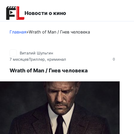
Перейти
к
Новости о кино
контенту
Главная
»
Wrath of Man / Гнев человека
Виталий Шульгин
7 месяцев
Триллер, криминал
0
Wrath of Man / Гнев человека