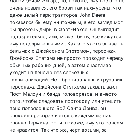
Даной (Ниам Алгар), но, похоже, ему всё это не
очень нравится, его брови так нахмурены, что
даже целый парк тракторов John Deere
показался бы ему ничтожным, а его взгляд мог
бы прожечь дыры в Форт-Ноксе. Он выглядит
подозрительно, или, может быть, все кажутся
ему подозрительными
.
Как это часто бывает в
фильмах с Джейсоном Стэтэмом, персонаж
Джейсона Стэтэма не просто проводит череду
обычных рабочих дней, а затем счастливо
уходит на пенсию без серьёзных
госпитализаций. Нет, бронированный грузовик
персонажа Джейсона Стэтхема захватывают
Пост Малоун и банда головорезов, и вместо
того, чтобы следовать протоколу или утешить
явно потрясенного Бой Свита Дэйва, он
спокойно расправляется с каждым из них,
словно Терминатор, и, похоже, ему это совсем
не нравится. Так что же, черт возьми, за