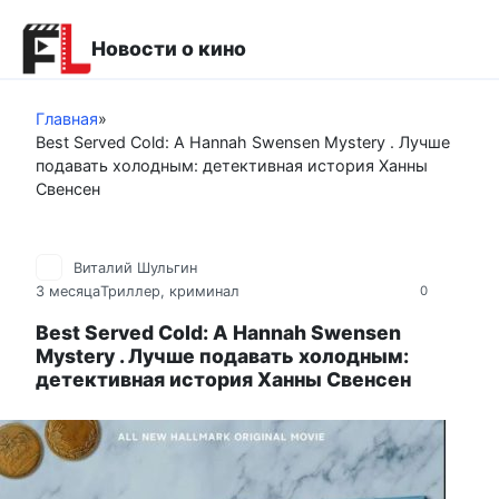
Перейти
к
Новости о кино
контенту
Главная
»
Best Served Cold: A Hannah Swensen Mystery . Лучше
подавать холодным: детективная история Ханны
Свенсен
Виталий Шульгин
3 месяца
Триллер, криминал
0
Best Served Cold: A Hannah Swensen
Mystery . Лучше подавать холодным:
детективная история Ханны Свенсен