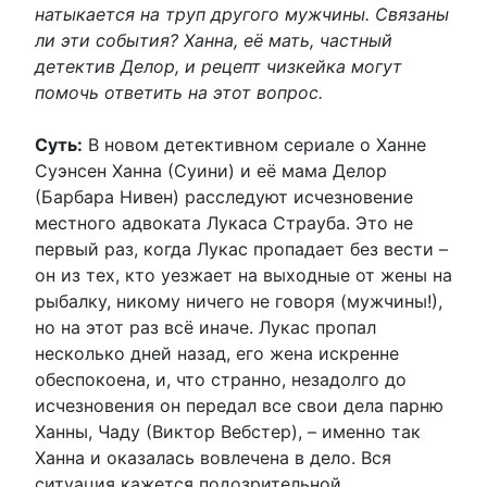
натыкается на труп другого мужчины. Связаны
ли эти события? Ханна, её мать, частный
детектив Делор, и рецепт чизкейка могут
помочь ответить на этот вопрос.
Суть:
В новом детективном сериале о Ханне
Суэнсен Ханна (Суини) и её мама Делор
(Барбара Нивен) расследуют исчезновение
местного адвоката Лукаса Страуба. Это не
первый раз, когда Лукас пропадает без вести –
он из тех, кто уезжает на выходные от жены на
рыбалку, никому ничего не говоря (мужчины!),
но на этот раз всё иначе. Лукас пропал
несколько дней назад, его жена искренне
обеспокоена, и, что странно, незадолго до
исчезновения он передал все свои дела парню
Ханны, Чаду (Виктор Вебстер), – именно так
Ханна и оказалась вовлечена в дело. Вся
ситуация кажется подозрительной.