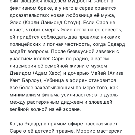
считающаяся кладезем мудрости, живёт в
фиктивном браке, а у него в сарае хранится
доказательство: новая любовница её мужа,
Элис (Карли Даймонд Стоун). Если Сара не
хочет, чтобы смерть Элис легла на её совесть,
ей придётся соблюдать два правила: никаких
полицейских и полная честность, когда Эдвард
задаёт вопросы. После безвкусной завязки с
участием коллег Сары по радио, а затем
лицемерия её семейной жизни с мужем
Дэвидом (Адам Хасс) и дочерью Майей (Ализа
Кейт Барлоу), «Убийца в эфире» становится
всё более захватывающим по мере того, как
минимализм фильма усиливается; это дуэль
между растерянным диджеем и зловещей
зелёной волной на её экране.
Когда Эдвард в прямом эфире рассказывает
Саре о её детской травме, Моррис мастерски