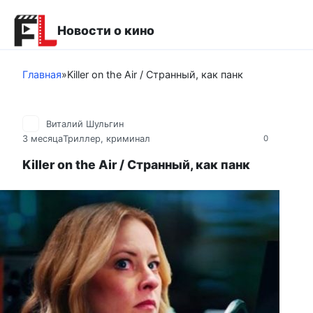
Перейти
к
Новости о кино
контенту
Главная
»
Killer on the Air / Странный, как панк
Виталий Шульгин
3 месяца
Триллер, криминал
0
Killer on the Air / Странный, как панк