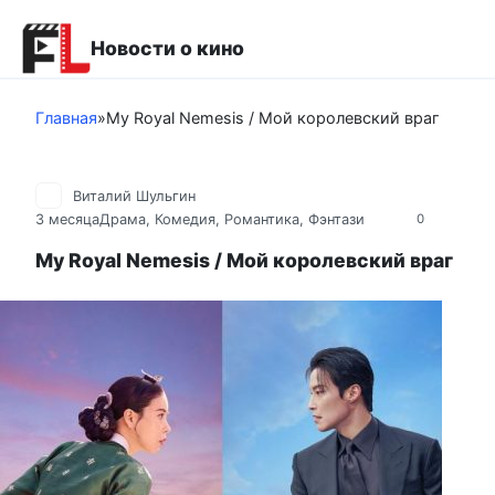
Перейти
к
Новости о кино
контенту
Главная
»
My Royal Nemesis / Мой королевский враг
Виталий Шульгин
3 месяца
Драма
,
Комедия
,
Романтика
,
Фэнтази
0
My Royal Nemesis / Мой королевский враг