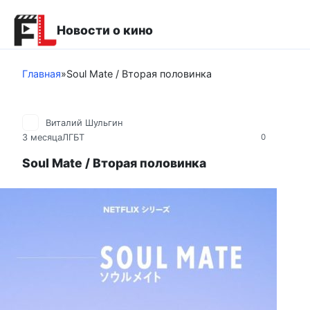
Перейти
к
Новости о кино
контенту
Главная
»
Soul Mate / Вторая половинка
Виталий Шульгин
3 месяца
ЛГБТ
0
Soul Mate / Вторая половинка