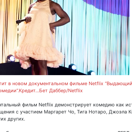
тит в новом документальном фильме Netflix “Выдающий
омедии”.Кредит…Бет Даббер/Netflix
тальный фильм Netflix демонстрирует комедию как ис
щения с участием Маргарет Чо, Тига Нотаро, Джоэла 
их других.