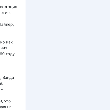
еволюция
етие,
Тайлер,
ко как
ения
69 году
, Ванда
я:
ом.
, что
лавы в