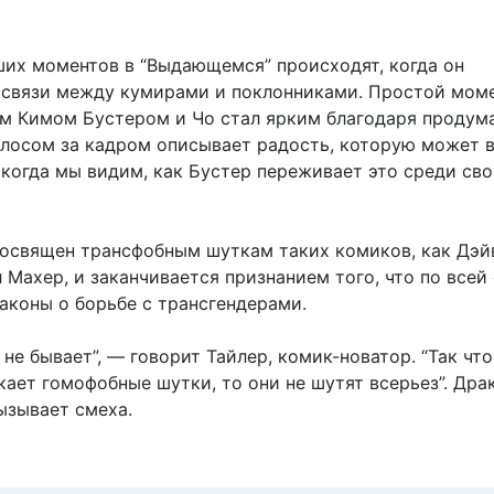
ших моментов в “Выдающемся” происходят, когда он
 связи между кумирами и поклонниками. Простой мом
 Кимом Бустером и Чо стал ярким благодаря продум
олосом за кадром описывает радость, которую может 
 когда мы видим, как Бустер переживает это среди св
освящен трансфобным шуткам таких комиков, как Дэй
 Махер, и заканчивается признанием того, что по всей
аконы о борьбе с трансгендерами.
не бывает”, — говорит Тайлер, комик-новатор. “Так что
кает гомофобные шутки, то они не шутят всерьез”. Дра
ызывает смеха.