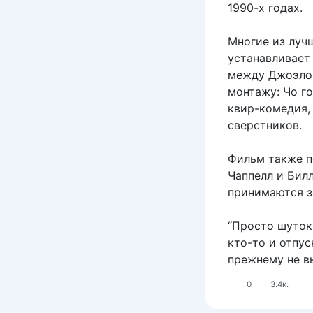
1990-х годах.
Многие из луч
устанавливает
между Джоэлом
монтажу: Чо г
квир-комедия,
сверстников.
Фильм также п
Чаппелл и Билл
принимаются з
“Просто шуток 
кто-то и отпус
прежнему не в
0
3.4к.