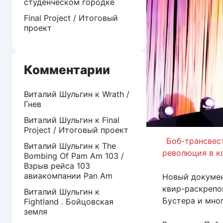
студенческом городке
Final Project / Итоговый
проект
Комментарии
Виталий Шульгин
к
Wrath /
Гнев
Виталий Шульгин
к
Final
Project / Итоговый проект
Боб-трансвес
Виталий Шульгин
к
The
революция в к
Bombing Of Pam Am 103 /
Взрыв рейса 103
авиакомпании Pan Am
Новый докумен
квир-раскрепо
Виталий Шульгин
к
Бустера и мног
Fightland . Бойцовская
земля