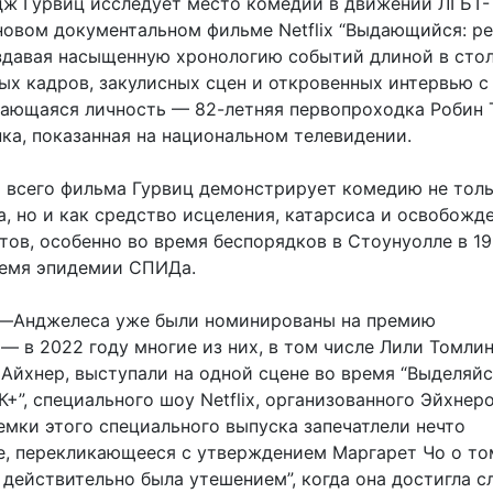
ж Гурвиц исследует место комедии в движении ЛГБТ-
новом документальном фильме Netflix “Выдающийся: р
оздавая насыщенную хронологию событий длиной в стол
ых кадров, закулисных сцен и откровенных интервью с
ающаяся личность — 82-летняя первопроходка Робин 
ка, показанная на национальном телевидении.
 всего фильма Гурвиц демонстрирует комедию не толь
, но и как средство исцеления, катарсиса и освобожд
тов, особенно во время беспорядков в Стоунуолле в 19
время эпидемии СПИДа.
с—Анджелеса уже были номинированы на премию
 в 2022 году многие из них, в том числе Лили Томлин
Айхнер, выступали на одной сцене во время “Выделяйс
+”, специального шоу Netflix, организованного Эйхнер
емки этого специального выпуска запечатлели нечто
, перекликающееся с утверждением Маргарет Чо о том
действительно была утешением”, когда она достигла с