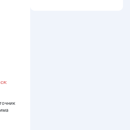
ся:
точник
Кима