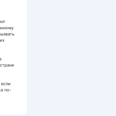
ент
анному
вызвать
оих
в
 стране
 если
ка по-