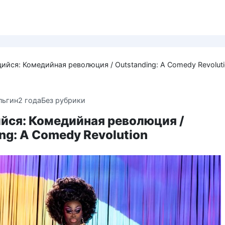
йся: Комедийная революция / Outstanding: A Comedy Revolut
льгин
2 года
Без рубрики
ся: Комедийная революция /
ng: A Comedy Revolution