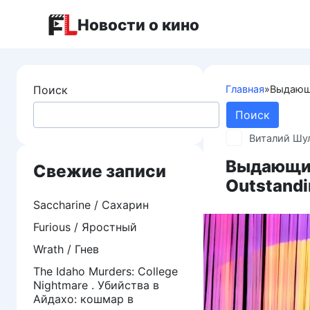
Перейти
Новости о кино
к
контенту
Поиск
Главная
»
Выдающи
Поиск
Виталий Шу
Выдающий
Свежие записи
Outstandi
Saccharine / Сахарин
Furious / Яростный
Wrath / Гнев
The Idaho Murders: College
Nightmare . Убийства в
Айдахо: кошмар в