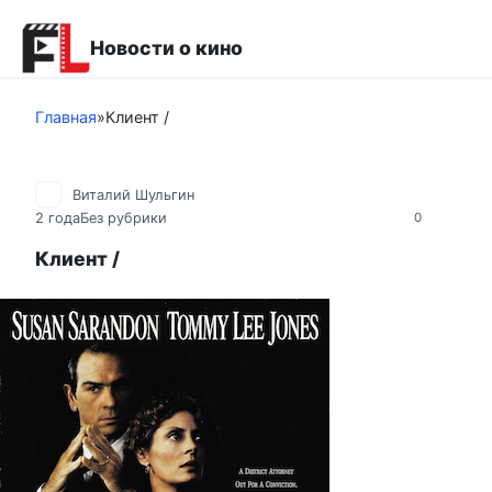
Перейти
к
Новости о кино
контенту
Главная
»
Клиент /
Виталий Шульгин
2 года
Без рубрики
0
Клиент /