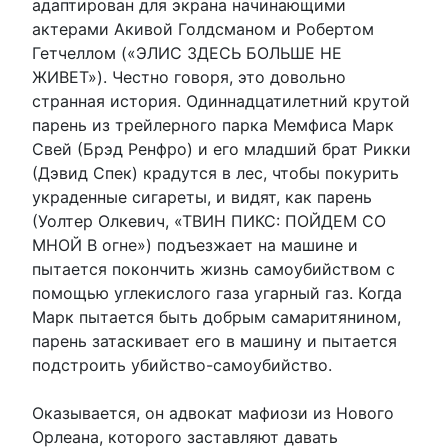
адаптирован для экрана начинающими
актерами Акивой Голдсманом и Робертом
Гетчеллом («ЭЛИС ЗДЕСЬ БОЛЬШЕ НЕ
ЖИВЕТ»). Честно говоря, это довольно
странная история. Одиннадцатилетний крутой
парень из трейлерного парка Мемфиса Марк
Свей (Брэд Ренфро) и его младший брат Рикки
(Дэвид Спек) крадутся в лес, чтобы покурить
украденные сигареты, и видят, как парень
(Уолтер Олкевич, «ТВИН ПИКС: ПОЙДЕМ СО
МНОЙ В огне») подъезжает на машине и
пытается покончить жизнь самоубийством с
помощью углекислого газа угарный газ. Когда
Марк пытается быть добрым самаритянином,
парень затаскивает его в машину и пытается
подстроить убийство-самоубийство.
Оказывается, он адвокат мафиози из Нового
Орлеана, которого заставляют давать