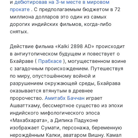
и
дебютировав на 3-м месте в мировом
прокате
. С предполагаемым бюджетом в 72
миллиона долларов это один из самых
дорогих индийских фильмов, когда-либо
снятых.
Действие фильма «Kalki 2898 AD» происходит
в антиутопическом будущем и повествует о
Бхайраве (
Прабхасе
), могущественном воине
с загадочным происхождением. Путешествуя
по миру, опустошённому войной и
разрушением окружающей среды, Бхайрава
оказывается втянутым в древнее
пророчество.
Амитабх Баччан
играет
Ашваттхаму, бессмертное существо из эпохи
индийского мифологического эпоса
«Махабхарата», а Дипика Падуконе
изображает Сумати, персонажа, беременную
нерождённым Калки, аватаром Вишну. Камал