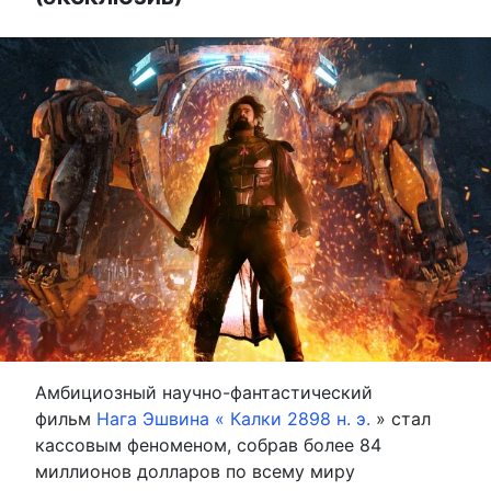
Амбициозный научно-фантастический
фильм
Нага Эшвина «
Калки 2898 н. э.
» стал
кассовым феноменом, собрав более 84
миллионов долларов по всему миру