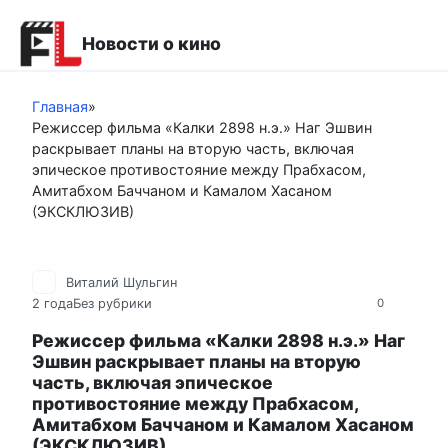
Перейти
к
Новости о кино
контенту
Главная
»
Режиссер фильма «Калки 2898 н.э.» Наг Эшвин
раскрывает планы на вторую часть, включая
эпическое противостояние между Прабхасом,
Амитабхом Баччаном и Камалом Хасаном
(ЭКСКЛЮЗИВ)
Виталий Шульгин
2 года
Без рубрики
0
Режиссер фильма «Калки 2898 н.э.» Наг
Эшвин раскрывает планы на вторую
часть, включая эпическое
противостояние между Прабхасом,
Амитабхом Баччаном и Камалом Хасаном
(ЭКСКЛЮЗИВ)