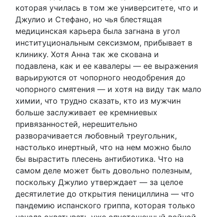
которая училась в том же университете, что и
Джулио и Стефано, но чья блестящая
медицинская карьера была загнана в угол
институциональным сексизмом, прибывает в
клинику. Хотя Анна так же скована и
подавлена, как и ее кавалеры — ее выражения
варьируются от чопорного неодобрения до
чопорного смятения — и хотя на виду так мало
химии, что трудно сказать, кто из мужчин
больше заслуживает ее кремниевых
привязанностей, нерешительно
разворачивается любовный треугольник,
настолько инертный, что на нем можно было
бы вырастить плесень антибиотика. Что на
самом деле может быть довольно полезным,
поскольку Джулио утверждает — за целое
десятилетие до открытия пенициллина — что
пандемию испанского гриппа, которая только
начала охватывать уже опустошенный войной