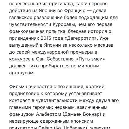
перенесенное из оригинала, как и перенос
действия из Японии во Францию ​​— делая
галльское развлечение более подходящим для
чувствительности Куросавы, чем его первая
франкоязычная попытка, бледная история о
привидениях 2016 года «Дагерротип». Уже
выпущенный в Японии за несколько месяцев
до своей международной премьеры в
конкурсе в Сан-Себастьяне, «Путь змеи»
должен тихо пробираться по мировым
артхаусам.
Фильм начинается с похищения, краткий
предисловие к которому устанавливает
контраст в чувствительности между двумя его
главными героями: нервным, взвинченным
французом Альбертом (Дэмьен Боннар) и
нервирующе сдержанным японским
психиатром Саёко (Ко Шибасаки), женским