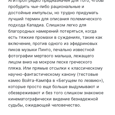
Агитпроп редко предназначен для того, чтобы
пробудить чьи-либо рациональные и
достойные импульсы, но трудно придумать
лучший термин для описания полемического
подхода Кападиа. Слишком легко для
благородных намерений потеряться, когда
есть тяжкие промахи в суждениях, такие как
включение, против одного из эфедриновых
пиков музыки Пинто, печально известной
фотографии мертвого малыша, лежащего
лицом вниз на мокром песке греческого
пляжа. Или прямые отсылки к классическому
научно-фантастическому канону (тестовые
камео Войта-Кампфа в «Бегущем по лезвию»),
которые просто еще больше выдумывают и
обезвреживают и без того слишком знакомое
кинематографически видение безнадежной
судьбы, ожидающей человечество.