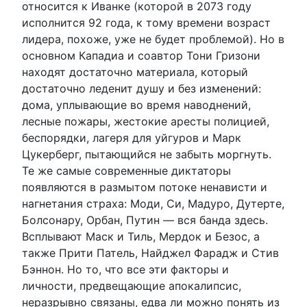
относится к Иванке (которой в 2073 году
исполнится 92 года, к тому времени возраст
лидера, похоже, уже не будет проблемой). Но в
основном Кападиа и соавтор Тони Гризони
находят достаточно материала, который
достаточно леденит душу и без изменений:
дома, уплывающие во время наводнений,
лесные пожары, жестокие аресты полицией,
беспорядки, лагеря для уйгуров и Марк
Цукерберг, пытающийся не забыть моргнуть.
Те же самые современные диктаторы
появляются в размытом потоке ненависти и
нагнетания страха: Моди, Си, Мадуро, Дутерте,
Болсонару, Орбан, Путин — вся банда здесь.
Всплывают Маск и Тиль, Мердок и Безос, а
также Прити Патель, Найджел Фарадж и Стив
Бэннон. Но то, что все эти факторы и
личности, предвещающие апокалипсис,
неразрывно связаны, едва ли можно понять из