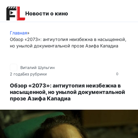
Перейти
к
Новости о кино
контенту
Главная
»
Обзор «2073»: антиутопия неизбежна в насыщенной,
но унылой документальной прозе Азифа Кападиа
Виталий Шульгин
2 года
Без рубрики
0
Обзор «2073»: антиутопия неизбежна в
насыщенной, но унылой документальной
прозе Азифа Кападиа