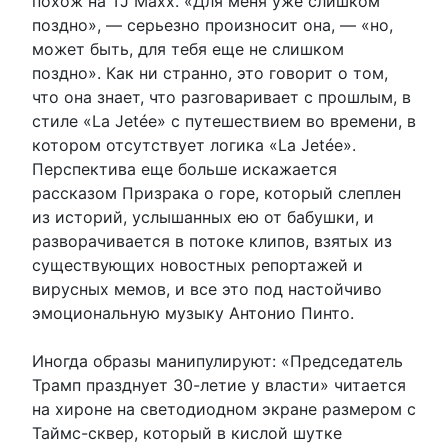
похож на TJ Maxx. «Для меня уже слишком
поздно», — серьезно произносит она, — «но,
может быть, для тебя еще не слишком
поздно». Как ни странно, это говорит о том,
что она знает, что разговаривает с прошлым, в
стиле «La Jetée» с путешествием во времени, в
котором отсутствует логика «La Jetée».
Перспектива еще больше искажается
рассказом Призрака о горе, который слеплен
из историй, услышанных ею от бабушки, и
разворачивается в потоке клипов, взятых из
существующих новостных репортажей и
вирусных мемов, и все это под настойчиво
эмоциональную музыку Антонио Пинто.
Иногда образы манипулируют: «Председатель
Трамп празднует 30-летие у власти» читается
на хироне на светодиодном экране размером с
Таймс-сквер, который в кислой шутке