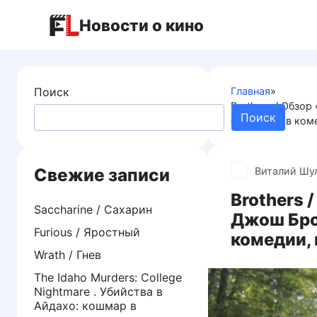
Перейти
Новости о кино
к
контенту
Поиск
Главная
»
Brothers / Обзо
Поиск
близнецов в ком
Свежие записи
Виталий Шу
Brothers 
Saccharine / Сахарин
Джош Бро
Furious / Яростный
комедии, 
Wrath / Гнев
The Idaho Murders: College
Nightmare . Убийства в
Айдахо: кошмар в