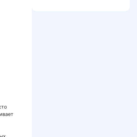
сто
ивает
лых