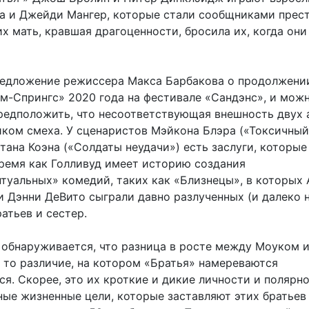
а и Джейди Мангер, которые стали сообщниками прес
 их мать, кравшая драгоценности, бросила их, когда он
едложение режиссера Макса Барбакова о продолжени
м-Спрингс» 2020 года на фестивале «Сандэнс», и мож
редположить, что несоответствующая внешность двух 
иком смеха. У сценаристов Мэйкона Блэра («Токсичный
тана Коэна («Солдаты неудачи») есть заслуги, которые
время как Голливуд имеет историю создания
туальных» комедий, таких как «Близнецы», в которых
и Дэнни ДеВито сыграли давно разлученных (и далеко 
атьев и сестер.
 обнаруживается, что разница в росте между Моуком 
е то различие, на котором «Братья» намереваются
я. Скорее, это их кроткие и дикие личности и полярн
ые жизненные цели, которые заставляют этих братьев