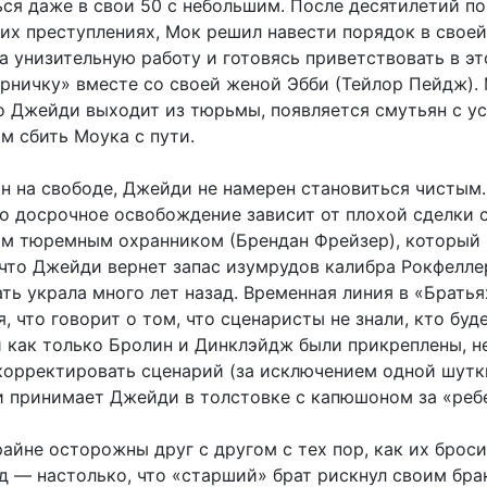
ься даже в свои 50 с небольшим. После десятилетий 
их преступлениях, Мок решил навести порядок в своей
а унизительную работу и готовясь приветствовать в э
рничку» вместе со своей женой Эбби (Тейлор Пейдж).
ко Джейди выходит из тюрьмы, появляется смутьян с у
м сбить Моука с пути.
он на свободе, Джейди не намерен становиться чистым.
го досрочное освобождение зависит от плохой сделки 
м тюремным охранником (Брендан Фрейзер), который
 что Джейди вернет запас изумрудов калибра Рокфелле
ть украла много лет назад. Временная линия в «Братья
, что говорит о том, что сценаристы не знали, кто буд
и как только Бролин и Динклэйдж были прикреплены, н
корректировать сценарий (за исключением одной шутки
и принимает Джейди в толстовке с капюшоном за «ребе
айне осторожны друг с другом с тех пор, как их брос
д — настолько, что «старший» брат рискнул своим бра