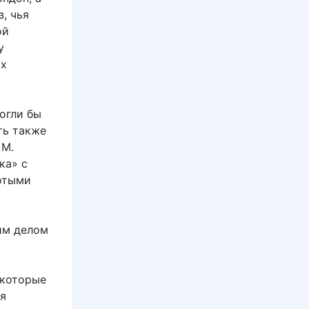
, чья
ой
у
ых
огли бы
ть также
 М.
ка» с
отыми
им делом
 которые
ия