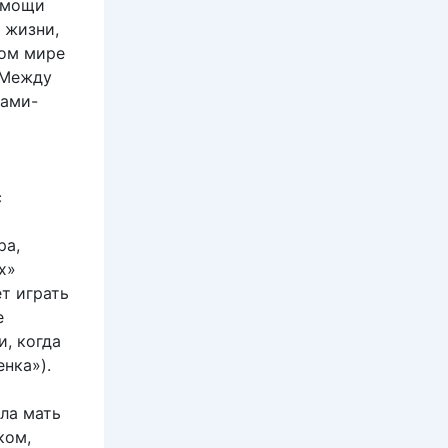
помощи
 жизни,
том мире
 Между
сами-
с
ра,
х»
ет играть
е
, когда
нка»).
ила мать
ком,