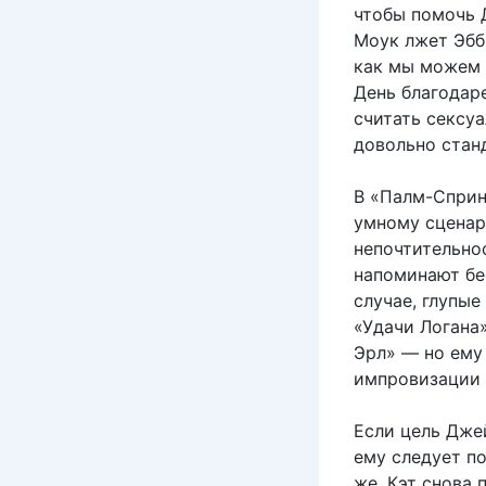
чтобы помочь 
Моук лжет Эбби
как мы можем 
День благодаре
считать сексуа
довольно стан
В «Палм-Сприн
умному сценар
непочтительно
напоминают бе
случае, глупы
«Удачи Логана
Эрл» — но ему 
импровизации 
Если цель Дже
ему следует п
же, Кэт снова 