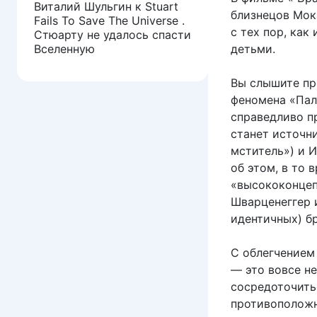
Виталий Шульгин
к
Stuart
близнецов Мок
Fails To Save The Universe .
с тех пор, как
Стюарту не удалось спасти
Вселенную
детьми.
Вы слышите пр
феномена «Пал
справедливо п
станет источн
мститель») и И
об этом, в то 
«высококонцеп
Шварценеггер 
идентичных) бр
С облегчением
— это вовсе н
сосредоточитьс
противоположн