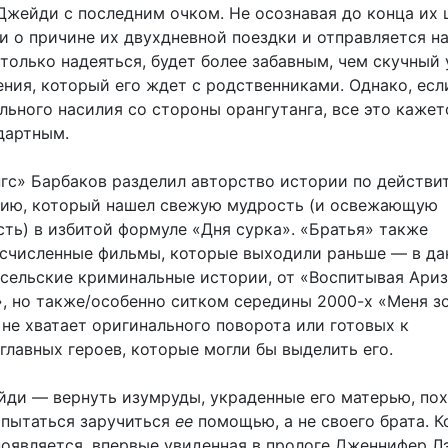
Джейди с последним очком. Не осознавая до конца их 
 о причине их двухдневной поездки и отправляется на 
только надеяться, будет более забавным, чем скучный 
ния, который его ждет с родственниками. Однако, есл
льного насилия со стороны орангутанга, все это кажет
дартным.
гс» Барбаков разделил авторство истории по действи
ию, который нашел свежую мудрость (и освежающую
сть) в избитой формуле «Дня сурка». «Братья» также
счисленные фильмы, которые выходили раньше — в д
е сельские криминальные истории, от «Воспитывая Ари
», но также/особенно ситком середины 2000-х «Меня з
не хватает оригинального поворота или готовых к
главных героев, которые могли бы выделить его.
йди — вернуть изумруды, украденные его матерью, по
опытаться заручиться
ее
помощью, а не своего брата. К
появляется, впервые увиденная в прологе Дженнифер Лэ