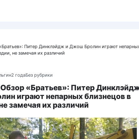
р «Братьев»: Питер Динклэйдж и Джош Бролин играют непарны
едии, не замечая их различий
льгин
2 года
Без рубрики
/ Обзор «Братьев»: Питер Динклэйдж
лин играют непарных близнецов в
не замечая их различий