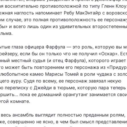
ая восхитительно противоположной по типу Гленн Клоуз
жная наглость напоминает Ребу МакЭнтайр с воровск
ом случае, это полная противоположность ее персонаж
бы» и всего лишь один из удивительных второстепенн
льма.
тые глаза офицера Фарфула — это роль, которую вы м
ейзеру, если бы он только что не получил «Оскар». Ес
ный местный судья (и отец Фарфула), которого играет
то может быть повторением его персонажа из «Придур
 любопытное камео Марисы Томей в роли чудака с зол
его ауру. Судя по всему, ее персонаж завязал некую
ю переписку с Джейди в тюрьме, которую пара теперь
ершить… пока ее домашний орангутанг занимается сво
угой комнате.
к весь ансамбль выглядит полностью преданным ролям,
же, совершенно не ясно, в чем был смысл представлен