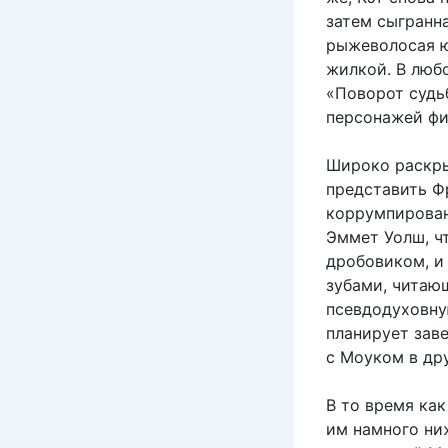
затем сыгранн
рыжеволосая ю
жилкой. В люб
«Поворот судь
персонажей фи
Широко раскры
представить Фр
коррумпирован
Эммет Уолш, ч
дробовиком, и
зубами, читающ
псевдодуховну
планирует зав
с Моуком в др
В то время ка
им намного ни