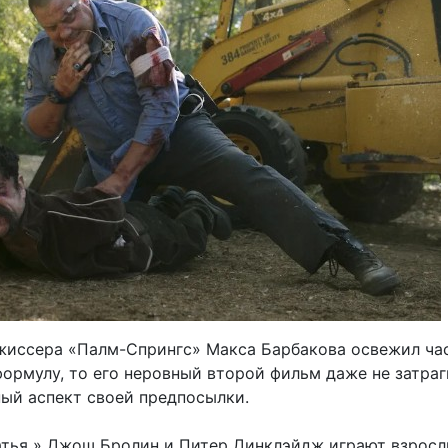
жиссера «Палм-Спрингс» Макса Барбакова освежил ча
ормулу, то его неровный второй фильм даже не затраг
ый аспект своей предпосылки.
атья » Джош Бролин и Питер Динклэйдж играют взрос