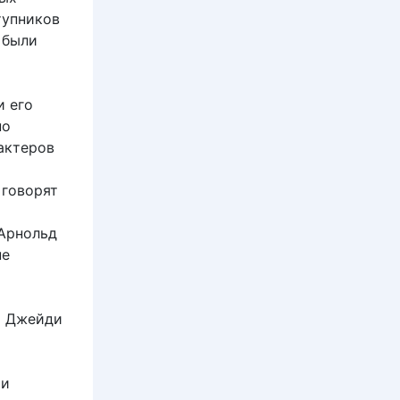
тупников
и были
и его
но
актеров
 говорят
 Арнольд
не
и Джейди
о
 и