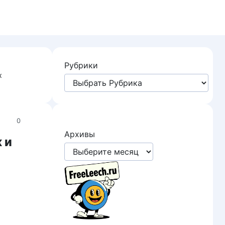
Рубрики
х
0
Архивы
 и