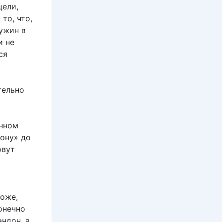
цели,
то, что,
ужин в
и не
ся
тельно
анном
зону» до
овут
хоже,
онечно
ндон, а