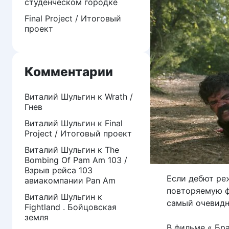
студенческом городке
Final Project / Итоговый
проект
Комментарии
Виталий Шульгин
к
Wrath /
Гнев
Виталий Шульгин
к
Final
Project / Итоговый проект
Виталий Шульгин
к
The
Bombing Of Pam Am 103 /
Взрыв рейса 103
Если дебют ре
авиакомпании Pan Am
повторяемую ф
Виталий Шульгин
к
самый очевидн
Fightland . Бойцовская
земля
В фильме « Бр