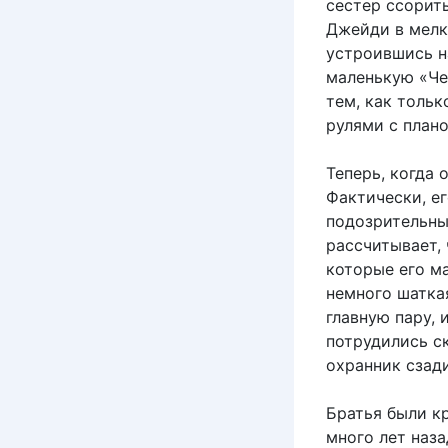
сестер ссорит
Джейди в мелк
устроившись н
маленькую «Че
тем, как толь
рулями с плано
Теперь, когда 
Фактически, е
подозрительны
рассчитывает,
которые его ма
немного шаткая
главную пару, 
потрудились с
охранник сзад
Братья были кр
много лет наза