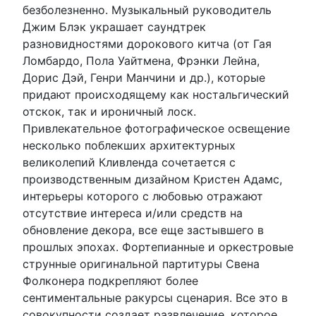
безболезненно. Музыкальный руководитель
Джим Блэк украшает саундтрек
разновидностями дорокового китча (от Гая
Ломбардо, Пола Уайтмена, Фрэнки Лейна,
Дорис Дэй, Генри Манчини и др.), которые
придают происходящему как ностальгический
отскок, так и ироничный лоск.
Привлекательное фотографическое освещение
несколько поблекших архитектурных
великолепий Кливленда сочетается с
производственным дизайном Кристен Адамс,
интерьеры которого с любовью отражают
отсутствие интереса и/или средств на
обновление декора, все еще застывшего в
прошлых эпохах. Фортепианные и оркестровые
струнные оригинальной партитуры Свена
Фолконера подкрепляют более
сентиментальные ракурсы сценария. Все это в
совокупности создает развлечение, которое