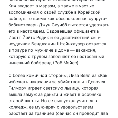
Кич впадает в маразм, а также в частые
воспоминания о своей службе в Корейской
войне, в то время как обеспокоенная супруга-
библиотекарь Джун Скуибб пытается удержать
его в настоящем. Овдовевшая официантка
Иветт Йейтс Редик и ее девятилетний сын-
неудачник Бенджамин Штайнхаузер остаются
в трауре по мужчине в доме — вакансия,
которую с трудом заполняет ее неотёсанный
нынешний бойфренд (Роб Мэйес).
С более комичной стороны, Лиза Вейл из «Как
избежать наказания за убийство» и «Девочек
Гилмор» играет светскую львицу, которая
вышла замуж за деньги и живет в особняке
старой школы. Но ее сын уехал учиться в
колледж, ее муж-врач с удовольствием
работает за границей (сейчас он проводит два