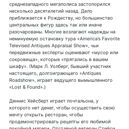
среднезападного мегаполиса застопорился
несколько десятилетий назад. Дело
приближается к Рождеству, но большинство
центральных фигур здесь так или иначе
разочарованы. Многие возлагают надежды на
неминуемую остановку тура «America’s Favorite
Televised Antiques Appraisal Show», чьи
передвижные эксперты оценивают «мусор или
сокровища», которые «прятались в вашем
шкафу». (Марк Л. Уолберг, бывший участник
настоящего, долгоиграющего «Antiques
Roadshow», играет ведущего вымышленного
«Lost & Found».)
Деннис Хейсберт играет почтальона, у
которого нет денег, чтобы осуществить свою
мечту открыть ресторан, чтобы
продемонстрировать рецепты его любимой
покойной матери. Отставной ветеран Стейси