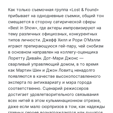
Как только съемочная группа «Lost & Found»
прибывает на однодневные съемки, общий тон
смещается в сторону сатирической сферы
«Best in Show», где актеры импровизируют на
тему различных официозных, конкурентных
типов личности. Джефф Хилл и Рори О’Мэлли
играют препирающуюся гей-пару, чей снобизм
в основном направлен на коллегу-оценщика
Лоретту Дивайн. Дот-Мари Джонс —
сварливый управляющий домом, в то время
как Мартин Шин и Джон Ловитц ненадолго
появляются в качестве высокопоставленного
эксперта по антиквариату и мэра города
соответственно. Сценарий режиссеров
достигает удовлетворительного связывания
всех нитей в этом кульминационном отрезке,
даже если мало сюрпризов в том, как надежды
главных героев вознаграждаются или рушатся