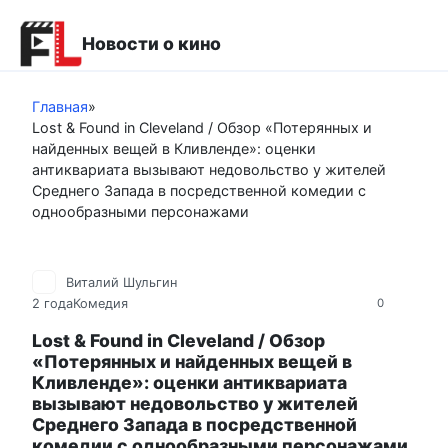
Перейти
к
Новости о кино
контенту
Главная
»
Lost & Found in Cleveland / Обзор «Потерянных и
найденных вещей в Кливленде»: оценки
антиквариата вызывают недовольство у жителей
Среднего Запада в посредственной комедии с
однообразными персонажами
Виталий Шульгин
2 года
Комедия
0
Lost & Found in Cleveland / Обзор
«Потерянных и найденных вещей в
Кливленде»: оценки антиквариата
вызывают недовольство у жителей
Среднего Запада в посредственной
комедии с однообразными персонажами