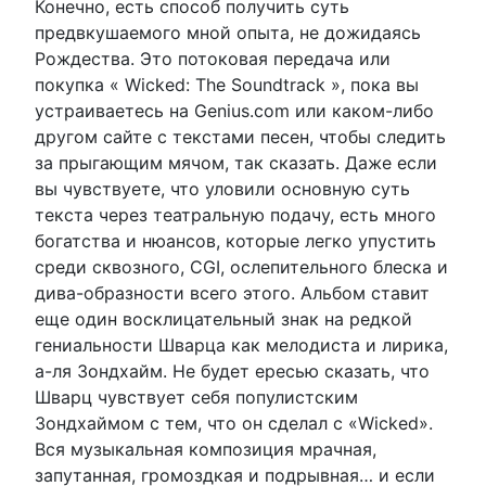
Конечно, есть способ получить суть
предвкушаемого мной опыта, не дожидаясь
Рождества. Это потоковая передача или
покупка « Wicked: The Soundtrack », пока вы
устраиваетесь на Genius.com или каком-либо
другом сайте с текстами песен, чтобы следить
за прыгающим мячом, так сказать. Даже если
вы чувствуете, что уловили основную суть
текста через театральную подачу, есть много
богатства и нюансов, которые легко упустить
среди сквозного, CGI, ослепительного блеска и
дива-образности всего этого. Альбом ставит
еще один восклицательный знак на редкой
гениальности Шварца как мелодиста и лирика,
а-ля Зондхайм. Не будет ересью сказать, что
Шварц чувствует себя популистским
Зондхаймом с тем, что он сделал с «Wicked».
Вся музыкальная композиция мрачная,
запутанная, громоздкая и подрывная… и если