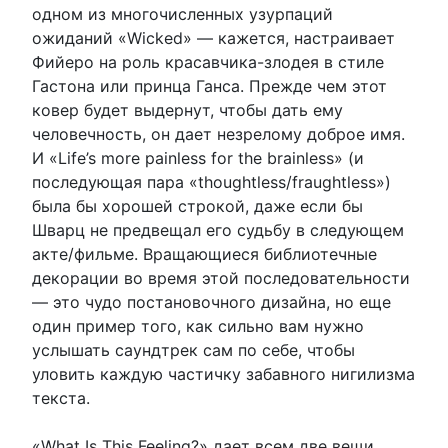
одном из многочисленных узурпаций
ожиданий «Wicked» — кажется, настраивает
Фийеро на роль красавчика-злодея в стиле
Гастона или принца Ганса. Прежде чем этот
ковер будет выдернут, чтобы дать ему
человечность, он дает незрелому доброе имя.
И «Life’s more painless for the brainless» (и
последующая пара «thoughtless/fraughtless»)
была бы хорошей строкой, даже если бы
Шварц не предвещал его судьбу в следующем
акте/фильме. Вращающиеся библиотечные
декорации во время этой последовательности
— это чудо постановочного дизайна, но еще
один пример того, как сильно вам нужно
услышать саундтрек сам по себе, чтобы
уловить каждую частичку забавного нигилизма
текста.
«What Is This Feeling?» дает всем две вещи,