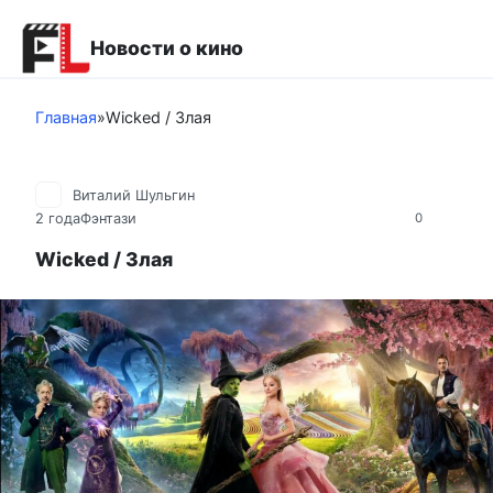
Перейти
к
Новости о кино
контенту
Главная
»
Wicked / Злая
Виталий Шульгин
2 года
Фэнтази
0
Wicked / Злая