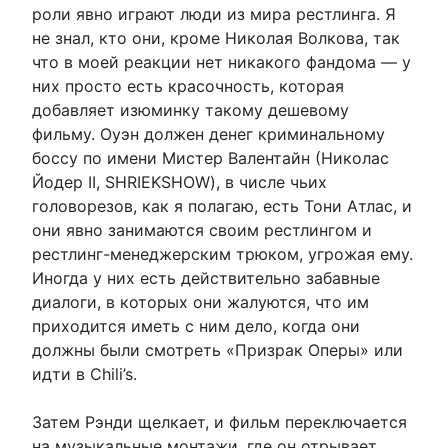
роли явно играют люди из мира рестлинга. Я
не знал, кто они, кроме Николая Волкова, так
что в моей реакции нет никакого фандома — у
них просто есть красочность, которая
добавляет изюминку такому дешевому
фильму. Оуэн должен денег криминальному
боссу по имени Мистер Валентайн (Николас
Йодер II, SHRIEKSHOW), в числе чьих
головорезов, как я полагаю, есть Тони Атлас, и
они явно занимаются своим рестлингом и
рестлинг-менеджерским трюком, угрожая ему.
Иногда у них есть действительно забавные
диалоги, в которых они жалуются, что им
приходится иметь с ним дело, когда они
должны были смотреть «Призрак Оперы» или
идти в Chili’s.
Затем Рэнди щелкает, и фильм переключается
на музыкальные монтажи, где он отрывает