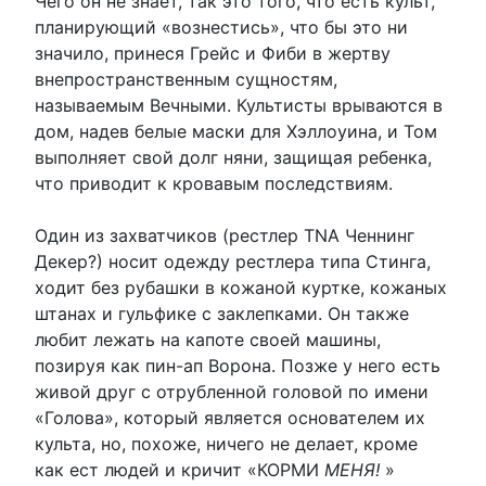
Чего он не знает, так это того, что есть культ,
планирующий «вознестись», что бы это ни
значило, принеся Грейс и Фиби в жертву
внепространственным сущностям,
называемым Вечными. Культисты врываются в
дом, надев белые маски для Хэллоуина, и Том
выполняет свой долг няни, защищая ребенка,
что приводит к кровавым последствиям.
Один из захватчиков (рестлер TNA Ченнинг
Декер?) носит одежду рестлера типа Стинга,
ходит без рубашки в кожаной куртке, кожаных
штанах и гульфике с заклепками. Он также
любит лежать на капоте своей машины,
позируя как пин-ап Ворона. Позже у него есть
живой друг с отрубленной головой по имени
«Голова», который является основателем их
культа, но, похоже, ничего не делает, кроме
как ест людей и кричит «КОРМИ
МЕНЯ!
»