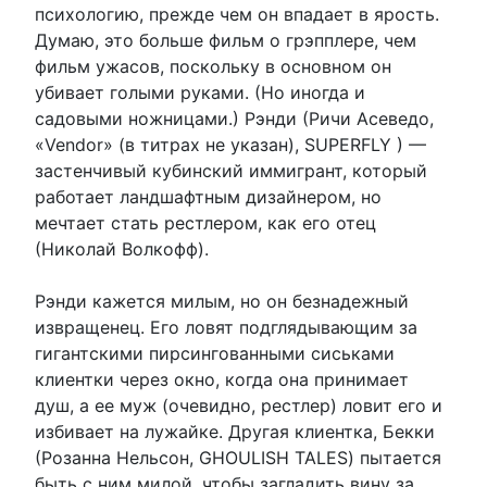
психологию, прежде чем он впадает в ярость.
Думаю, это больше фильм о грэпплере, чем
фильм ужасов, поскольку в основном он
убивает голыми руками. (Но иногда и
садовыми ножницами.) Рэнди (Ричи Асеведо,
«Vendor» (в титрах не указан), SUPERFLY ) —
застенчивый кубинский иммигрант, который
работает ландшафтным дизайнером, но
мечтает стать рестлером, как его отец
(Николай Волкофф).
Рэнди кажется милым, но он безнадежный
извращенец. Его ловят подглядывающим за
гигантскими пирсингованными сиськами
клиентки через окно, когда она принимает
душ, а ее муж (очевидно, рестлер) ловит его и
избивает на лужайке. Другая клиентка, Бекки
(Розанна Нельсон, GHOULISH TALES) пытается
быть с ним милой, чтобы загладить вину за