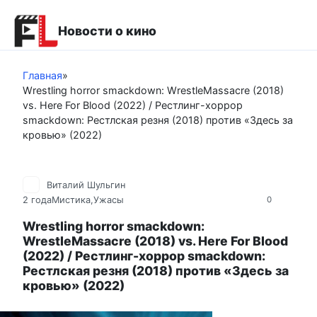
Перейти
к
Новости о кино
контенту
Главная
»
Wrestling horror smackdown: WrestleMassacre (2018)
vs. Here For Blood (2022) / Рестлинг-хоррор
smackdown: Рестлская резня (2018) против «Здесь за
кровью» (2022)
Виталий Шульгин
2 года
Мистика,Ужасы
0
Wrestling horror smackdown:
WrestleMassacre (2018) vs. Here For Blood
(2022) / Рестлинг-хоррор smackdown:
Рестлская резня (2018) против «Здесь за
кровью» (2022)