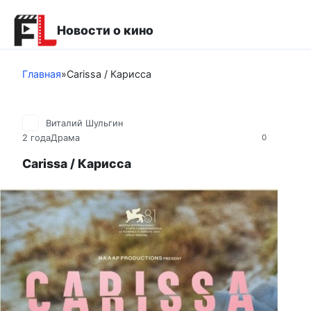
Перейти
к
Новости о кино
контенту
Главная
»
Carissa / Карисса
Виталий Шульгин
2 года
Драма
0
Carissa / Карисса