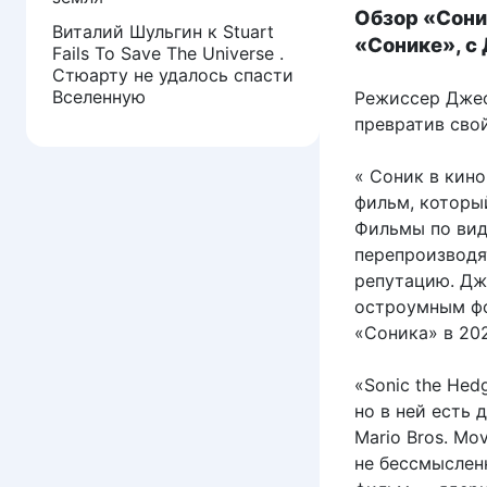
Обзор «Соник
Виталий Шульгин
к
Stuart
«Сонике», с
Fails To Save The Universe .
Стюарту не удалось спасти
Вселенную
Режиссер Джеф
превратив сво
« Соник в кино
фильм, которы
Фильмы по вид
перепроизводя
репутацию. Дж
остроумным фо
«Соника» в 202
«Sonic the Hed
но в ней есть 
Mario Bros. Mov
не бессмысленн