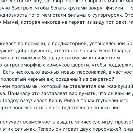
ые световые шоу, заговор с целью взорвать мир, кома
очно быстрых, чтобы бегать кругами вокруг физики — 
ндиозность того, чем стали фильмы о супергероях. Это
 Marvel, которая никогда не теряет из виду тот факт, ч
кивает во времени, с предысторией, установленной 50
кружает добродушного, отважного Соника Бена Шварца,
емона-талисмана Sega, достаточным количеством
 антропоморфных комочков шерсти, чтобы поддержи
. Есть несколько важных новых персонажей, в частнос
-полосатый черный еж, созданный из секретной
нной программы, который выставляется как жаждущий
а. Поначалу это заставляет вас думать, что он вам не
о Шэдоу озвучивает Киану Ривз в тонах глубочайшего
орые вовлекают нас в его бедственное положение.
получает возможность выдать эпическую игру, превзой
в этих фильмах. Теперь он играет двух персонажей: зн