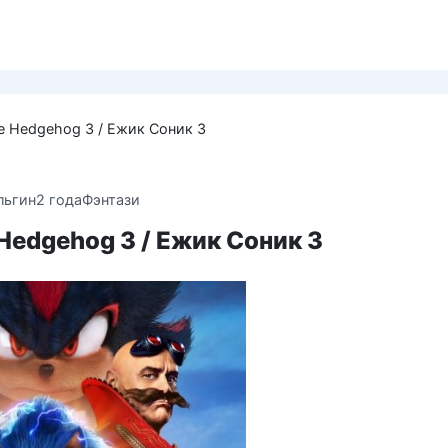
he Hedgehog 3 / Ежик Соник 3
льгин
2 года
Фэнтази
 Hedgehog 3 / Ежик Соник 3