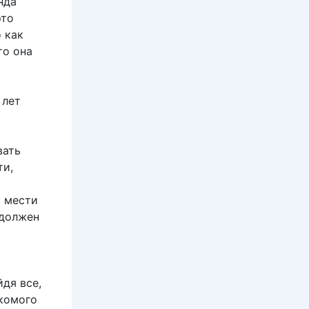
нда
это
 как
то она
 лет
вать
ти,
 мести
 должен
дя все,
акомого