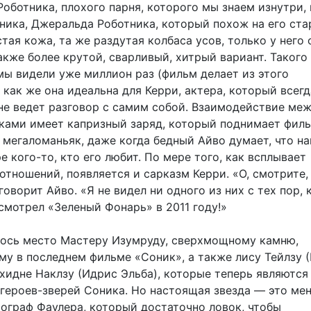
оботника, плохого парня, которого мы знаем изнутри, 
ника, Джеральда Роботника, который похож на его ст
тая кожа, та же раздутая колбаса усов, только у него 
также более крутой, сварливый, хитрый вариант. Такого
мы видели уже миллион раз (фильм делает из этого
 как же она идеальна для Керри, актера, который всегд
не ведет разговор с самим собой. Взаимодействие ме
ками имеет капризный заряд, который поднимает филь
 мегаломаньяк, даже когда бедный Айво думает, что на
е кого-то, кто его любит. По мере того, как всплывает
отношений, появляется и сарказм Керри. «О, смотрите,
говорит Айво. «Я не видел ни одного из них с тех пор, 
смотрел «Зеленый Фонарь» в 2011 году!»
ось место Мастеру Изумруду, сверхмощному камню,
му в последнем фильме «Соник», а также лису Тейлзу 
ехидне Наклзу (Идрис Эльба), которые теперь являются
героев-зверей Соника. Но настоящая звезда — это м
ограф Фаулера, который достаточно ловок, чтобы