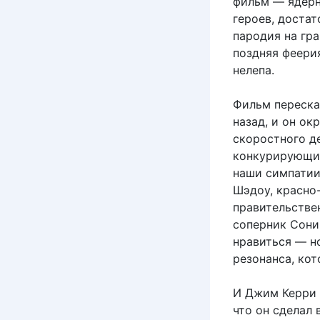
фильм — ядерн
героев, достат
пародия на гра
поздняя феерия
нелепа.
Фильм переска
назад, и он о
скоростного д
конкурирующих
наши симпатии
Шэдоу, красно
правительстве
соперник Соник
нравиться — н
резонанса, кот
И Джим Керри 
что он сделал 