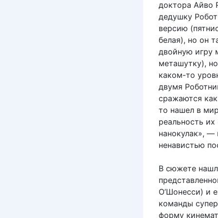
доктора Айво Р
дедушку Робот
версию (пятнис
белая), но он 
двойную игру 
меташутку), но
каком-то уров
двумя Роботни
сражаются как
то нашел в мир
реальность их 
нанокулак», — 
ненавистью по
В сюжете нашл
представленно
О’Шонесси) и 
команды супер
форму кинемат