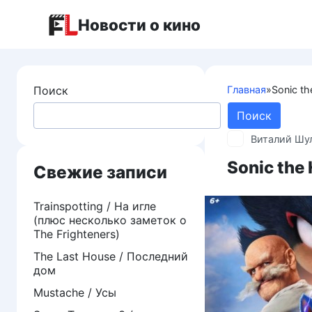
Перейти
Новости о кино
к
контенту
Поиск
Главная
»
Sonic t
Поиск
Виталий Шу
Sonic the
Свежие записи
Trainspotting / На игле
(плюс несколько заметок о
The Frighteners)
The Last House / Последний
дом
Mustache / Усы