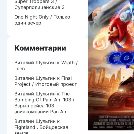
Super Troopers 3 /
Суперполицейские 3
One Night Only / Только
один вечер
Комментарии
Виталий Шульгин
к
Wrath /
Гнев
Виталий Шульгин
к
Final
Project / Итоговый проект
Виталий Шульгин
к
The
Bombing Of Pam Am 103 /
Взрыв рейса 103
авиакомпании Pan Am
Виталий Шульгин
к
Fightland . Бойцовская
земля