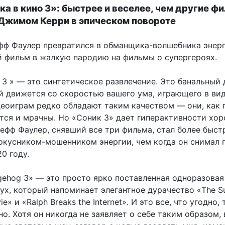
а в кино 3»: быстрее и веселее, чем другие ф
 Джимом Керри в эпическом повороте
ф Фаулер превратился в обманщика-волшебника энерг
й фильм в жалкую пародию на фильмы о супергероях.
 3 » — это синтетическое развлечение. Это банальный
й движется со скоростью вашего ума, играющего в ви
еоиграм редко обладают таким качеством — они, как 
тся и мрачны. Но «Соник 3» дает гиперактивности хо
ефф Фаулер, снявший все три фильма, стал более быст
кусником-мошенником энергии, чем когда он снимал 
0 году.
gehog 3» — это просто ярко поставленная одноразовая
дух, который напоминает элегантное дурачество «The S
ie» и «Ralph Breaks the Internet». И это все, что угодно,
о. Хотя он никогда не заявляет о себе таким образом, 