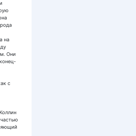
и
арую
она
 рода
а на
жду
м. Они
конец-
как с
(Коллин
 частью
еняющий