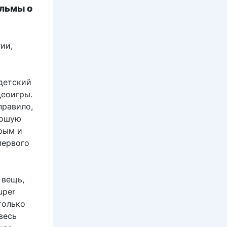
ильмы о
ии,
 детский
деоигры.
правило,
рошую
рым и
первого
 вещь,
uper
 только
весь